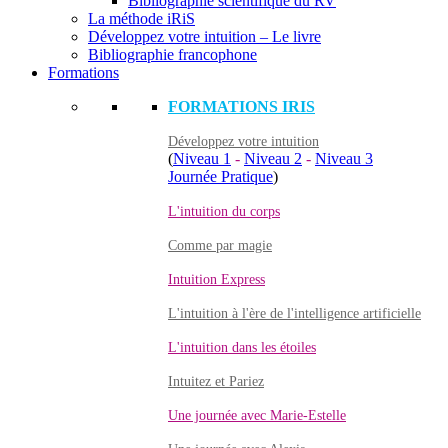
Bibliographie scientifique du RV
La méthode iRiS
Développez votre intuition – Le livre
Bibliographie francophone
Formations
FORMATIONS IRIS
Développez votre intuition
(
Niveau 1
-
Niveau 2
-
Niveau 3
Journée Pratique
)
L'intuition du corps
Comme par magie
Intuition Express
L'intuition à l'ère de l'intelligence artificielle
L'intuition dans les étoiles
Intuitez et Pariez
Une journée avec Marie-Estelle