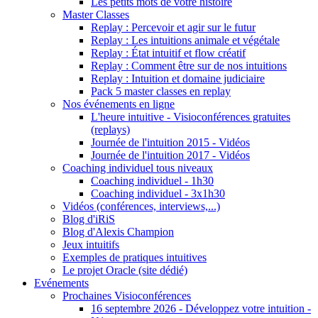
Les petits mots de votre histoire
Master Classes
Replay : Percevoir et agir sur le futur
Replay : Les intuitions animale et végétale
Replay : État intuitif et flow créatif
Replay : Comment être sur de nos intuitions
Replay : Intuition et domaine judiciaire
Pack 5 master classes en replay
Nos événements en ligne
L'heure intuitive - Visioconférences gratuites
(replays)
Journée de l'intuition 2015 - Vidéos
Journée de l'intuition 2017 - Vidéos
Coaching individuel tous niveaux
Coaching individuel - 1h30
Coaching individuel - 3x1h30
Vidéos (conférences, interviews,...)
Blog d'iRiS
Blog d'Alexis Champion
Jeux intuitifs
Exemples de pratiques intuitives
Le projet Oracle (site dédié)
Evénements
Prochaines Visioconférences
16 septembre 2026 - Développez votre intuition -