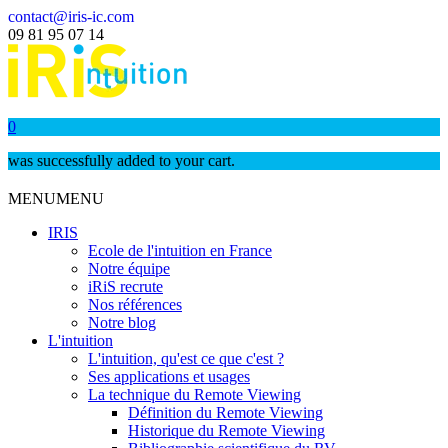
contact@iris-ic.com
09 81 95 07 14
0
was successfully added to your cart.
MENU
MENU
IRIS
Ecole de l'intuition en France
Notre équipe
iRiS recrute
Nos références
Notre blog
L'intuition
L'intuition, qu'est ce que c'est ?
Ses applications et usages
La technique du Remote Viewing
Définition du Remote Viewing
Historique du Remote Viewing