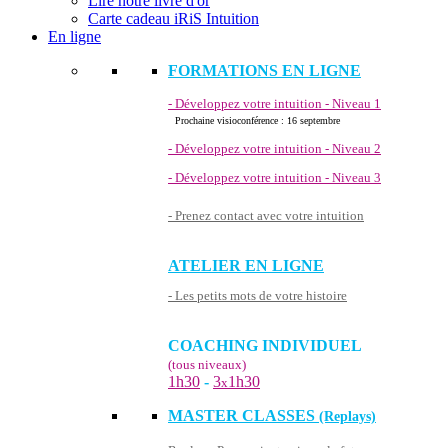
Lire notre livre d'or
Carte cadeau iRiS Intuition
En ligne
FORMATIONS EN LIGNE
- Développez votre intuition - Niveau 1
Prochaine visioconférence : 16 septembre
- Développez votre intuition - Niveau 2
- Développez votre intuition - Niveau 3
- Prenez contact avec votre intuition
ATELIER EN LIGNE
- Les petits mots de votre histoire
COACHING INDIVIDUEL
(tous niveaux)
1h30
-
3
1h30
x
MASTER CLASSES
(Replays)