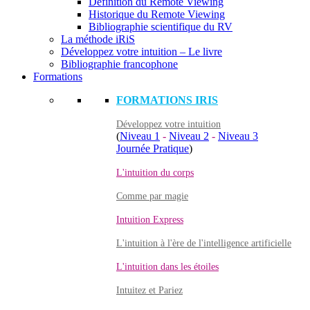
Définition du Remote Viewing
Historique du Remote Viewing
Bibliographie scientifique du RV
La méthode iRiS
Développez votre intuition – Le livre
Bibliographie francophone
Formations
FORMATIONS IRIS
Développez votre intuition
(
Niveau 1
-
Niveau 2
-
Niveau 3
Journée Pratique
)
L'intuition du corps
Comme par magie
Intuition Express
L'intuition à l'ère de l'intelligence artificielle
L'intuition dans les étoiles
Intuitez et Pariez