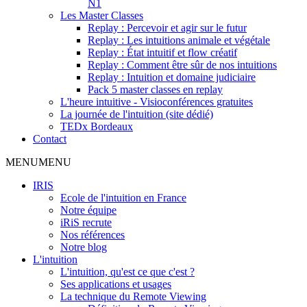
N1
Les Master Classes
Replay : Percevoir et agir sur le futur
Replay : Les intuitions animale et végétale
Replay : État intuitif et flow créatif
Replay : Comment être sûr de nos intuitions
Replay : Intuition et domaine judiciaire
Pack 5 master classes en replay
L'heure intuitive - Visioconférences gratuites
La journée de l'intuition (site dédié)
TEDx Bordeaux
Contact
MENU
MENU
IRIS
Ecole de l'intuition en France
Notre équipe
iRiS recrute
Nos références
Notre blog
L'intuition
L'intuition, qu'est ce que c'est ?
Ses applications et usages
La technique du Remote Viewing