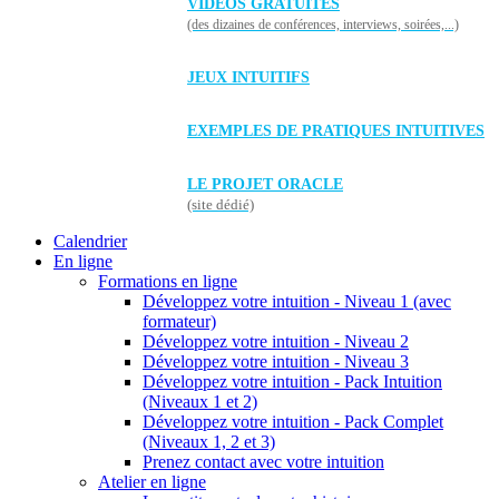
VIDÉOS GRATUITES
(des dizaines de conférences, interviews, soirées,...)
JEUX INTUITIFS
EXEMPLES DE PRATIQUES INTUITIVES
LE PROJET ORACLE
(site dédié)
Calendrier
En ligne
Formations en ligne
Développez votre intuition - Niveau 1 (avec
formateur)
Développez votre intuition - Niveau 2
Développez votre intuition - Niveau 3
Développez votre intuition - Pack Intuition
(Niveaux 1 et 2)
Développez votre intuition - Pack Complet
(Niveaux 1, 2 et 3)
Prenez contact avec votre intuition
Atelier en ligne