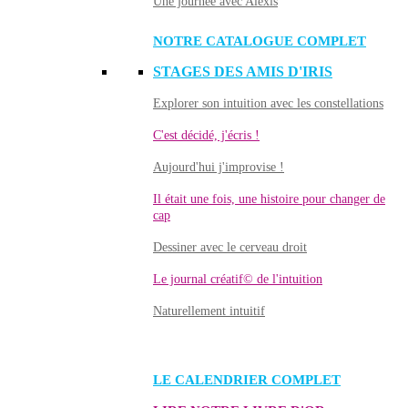
Une journée avec Alexis
NOTRE CATALOGUE COMPLET
STAGES DES AMIS D'IRIS
Explorer son intuition avec les constellations
C'est décidé, j'écris !
Aujourd'hui j'improvise !
Il était une fois, une histoire pour changer de
cap
Dessiner avec le cerveau droit
Le journal créatif© de l'intuition
Naturellement intuitif
LE CALENDRIER COMPLET