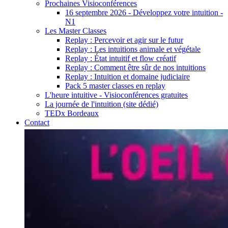
Prochaines Visioconférences
16 septembre 2026 - Développez votre intuition -
N1
Les Master Classes
Replay : Percevoir et agir sur le futur
Replay : Les intuitions animale et végétale
Replay : État intuitif et flow créatif
Replay : Comment être sûr de nos intuitions
Replay : Intuition et domaine judiciaire
Pack 5 master classes en replay
L'heure intuitive - Visioconférences gratuites
La journée de l'intuition (site dédié)
TEDx Bordeaux
Contact