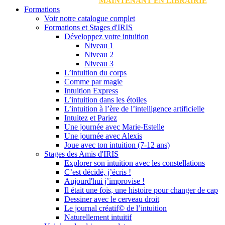
MAINTENANT EN LIBRAIRIE
Formations
Voir notre catalogue complet
Formations et Stages d'IRIS
Développez votre intuition
Niveau 1
Niveau 2
Niveau 3
L’intuition du corps
Comme par magie
Intuition Express
L’intuition dans les étoiles
L’intuition à l’ère de l’intelligence artificielle
Intuitez et Pariez
Une journée avec Marie-Estelle
Une journée avec Alexis
Joue avec ton intuition (7-12 ans)
Stages des Amis d'IRIS
Explorer son intuition avec les constellations
C’est décidé, j’écris !
Aujourd'hui j’improvise !
Il était une fois, une histoire pour changer de cap
Dessiner avec le cerveau droit
Le journal créatif© de l’intuition
Naturellement intuitif