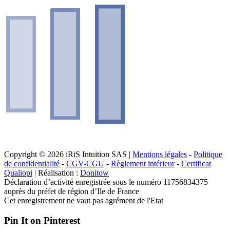
Copyright © 2026 iRiS Intuition SAS |
Mentions légales
-
Politique
de confidentialité
-
CGV-CGU
-
Règlement intérieur
-
Certificat
Qualiopi
| Réalisation :
Donitow
Déclaration d’activité enregistrée sous le numéro 11756834375
auprès du préfet de région d’Ile de France
Cet enregistrement ne vaut pas agrément de l'Etat
Pin It on Pinterest