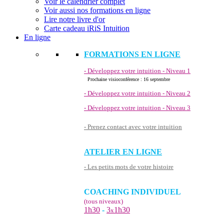
Voir le calendrier complet
Voir aussi nos formations en ligne
Lire notre livre d'or
Carte cadeau iRiS Intuition
En ligne
FORMATIONS EN LIGNE
- Développez votre intuition - Niveau 1
Prochaine visioconférence : 16 septembre
- Développez votre intuition - Niveau 2
- Développez votre intuition - Niveau 3
- Prenez contact avec votre intuition
ATELIER EN LIGNE
- Les petits mots de votre histoire
COACHING INDIVIDUEL
(tous niveaux)
1h30
-
3
1h30
x