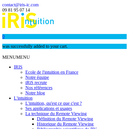
contact@iris-ic.com
09 81 95 07 14
0
was successfully added to your cart.
MENU
MENU
IRIS
Ecole de l'intuition en France
Notre équipe
iRiS recrute
Nos références
Notre blog
L'intuition
L'intuition, qu'est ce que c'est ?
Ses applications et usages
La technique du Remote Viewing
Définition du Remote Viewing
Historique du Remote Viewing