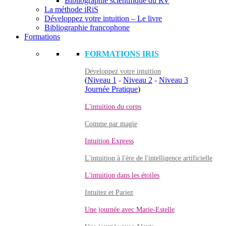
Bibliographie scientifique du RV
La méthode iRiS
Développez votre intuition – Le livre
Bibliographie francophone
Formations
FORMATIONS IRIS
Développez votre intuition
(
Niveau 1
-
Niveau 2
-
Niveau 3
Journée Pratique
)
L'intuition du corps
Comme par magie
Intuition Express
L'intuition à l'ère de l'intelligence artificielle
L'intuition dans les étoiles
Intuitez et Pariez
Une journée avec Marie-Estelle