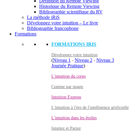
Définition du Remote Viewing
Historique du Remote Viewing
Bibliographie scientifique du RV
La méthode iRiS
Développez votre intuition – Le livre
Bibliographie francophone
Formations
FORMATIONS IRIS
Développez votre intuition
(
Niveau 1
-
Niveau 2
-
Niveau 3
Journée Pratique
)
L'intuition du corps
Comme par magie
Intuition Express
L'intuition à l'ère de l'intelligence artificielle
L'intuition dans les étoiles
Intuitez et Pariez