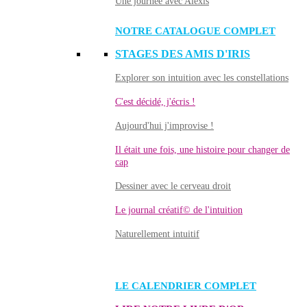
Une journée avec Alexis
NOTRE CATALOGUE COMPLET
STAGES DES AMIS D'IRIS
Explorer son intuition avec les constellations
C'est décidé, j'écris !
Aujourd'hui j'improvise !
Il était une fois, une histoire pour changer de
cap
Dessiner avec le cerveau droit
Le journal créatif© de l'intuition
Naturellement intuitif
LE CALENDRIER COMPLET