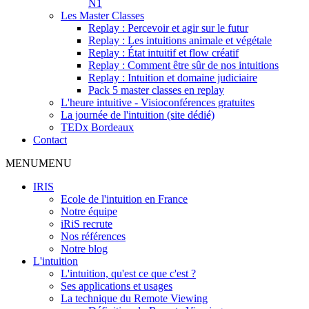
N1
Les Master Classes
Replay : Percevoir et agir sur le futur
Replay : Les intuitions animale et végétale
Replay : État intuitif et flow créatif
Replay : Comment être sûr de nos intuitions
Replay : Intuition et domaine judiciaire
Pack 5 master classes en replay
L'heure intuitive - Visioconférences gratuites
La journée de l'intuition (site dédié)
TEDx Bordeaux
Contact
MENU
MENU
IRIS
Ecole de l'intuition en France
Notre équipe
iRiS recrute
Nos références
Notre blog
L'intuition
L'intuition, qu'est ce que c'est ?
Ses applications et usages
La technique du Remote Viewing