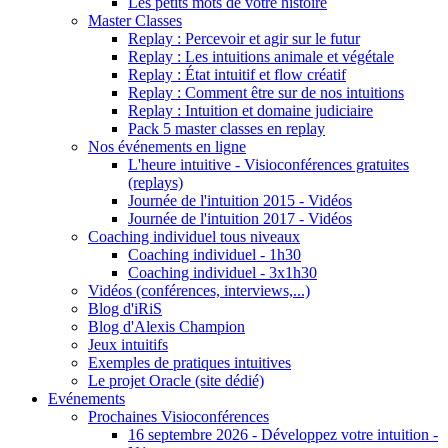
Les petits mots de votre histoire
Master Classes
Replay : Percevoir et agir sur le futur
Replay : Les intuitions animale et végétale
Replay : État intuitif et flow créatif
Replay : Comment être sur de nos intuitions
Replay : Intuition et domaine judiciaire
Pack 5 master classes en replay
Nos événements en ligne
L'heure intuitive - Visioconférences gratuites
(replays)
Journée de l'intuition 2015 - Vidéos
Journée de l'intuition 2017 - Vidéos
Coaching individuel tous niveaux
Coaching individuel - 1h30
Coaching individuel - 3x1h30
Vidéos (conférences, interviews,...)
Blog d'iRiS
Blog d'Alexis Champion
Jeux intuitifs
Exemples de pratiques intuitives
Le projet Oracle (site dédié)
Evénements
Prochaines Visioconférences
16 septembre 2026 - Développez votre intuition -