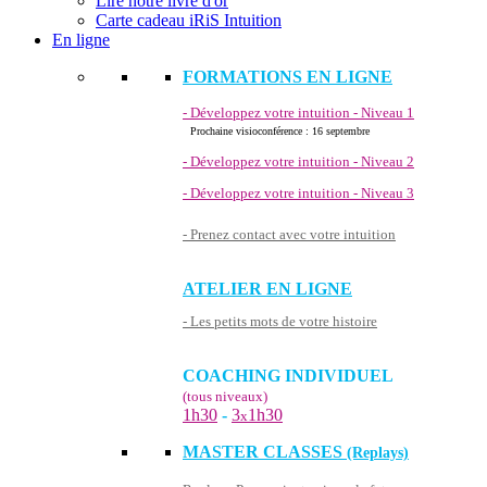
Lire notre livre d'or
Carte cadeau iRiS Intuition
En ligne
FORMATIONS EN LIGNE
- Développez votre intuition - Niveau 1
Prochaine visioconférence : 16 septembre
- Développez votre intuition - Niveau 2
- Développez votre intuition - Niveau 3
- Prenez contact avec votre intuition
ATELIER EN LIGNE
- Les petits mots de votre histoire
COACHING INDIVIDUEL
(tous niveaux)
1h30
-
3
1h30
x
MASTER CLASSES
(Replays)