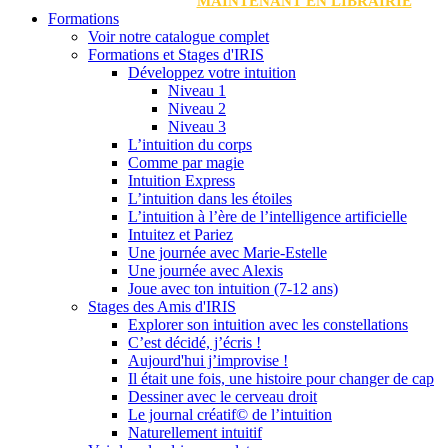
MAINTENANT EN LIBRAIRIE
Formations
Voir notre catalogue complet
Formations et Stages d'IRIS
Développez votre intuition
Niveau 1
Niveau 2
Niveau 3
L’intuition du corps
Comme par magie
Intuition Express
L’intuition dans les étoiles
L’intuition à l’ère de l’intelligence artificielle
Intuitez et Pariez
Une journée avec Marie-Estelle
Une journée avec Alexis
Joue avec ton intuition (7-12 ans)
Stages des Amis d'IRIS
Explorer son intuition avec les constellations
C’est décidé, j’écris !
Aujourd'hui j’improvise !
Il était une fois, une histoire pour changer de cap
Dessiner avec le cerveau droit
Le journal créatif© de l’intuition
Naturellement intuitif