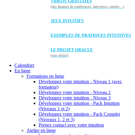
VIDÉOS GRATUITES
(des dizaines de conférences, interviews, soirées,...)
JEUX INTUITIFS
EXEMPLES DE PRATIQUES INTUITIVES
LE PROJET ORACLE
(site dédié)
Calendrier
En ligne
Formations en ligne
Développez votre intuition - Niveau 1 (avec
formateur)
Développez votre intuition - Niveau 2
Développez votre intuition - Niveau 3
Développez votre intuition - Pack Intuition
(Niveaux 1 et 2)
Développez votre intuition - Pack Complet
(Niveaux 1, 2 et 3)
Prenez contact avec votre intuition
Atelier en ligne