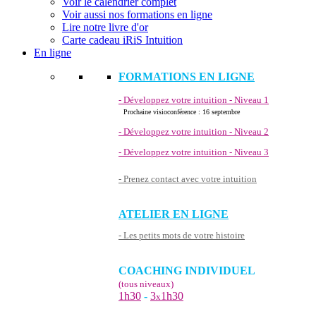
Voir le calendrier complet
Voir aussi nos formations en ligne
Lire notre livre d'or
Carte cadeau iRiS Intuition
En ligne
FORMATIONS EN LIGNE
- Développez votre intuition - Niveau 1
Prochaine visioconférence : 16 septembre
- Développez votre intuition - Niveau 2
- Développez votre intuition - Niveau 3
- Prenez contact avec votre intuition
ATELIER EN LIGNE
- Les petits mots de votre histoire
COACHING INDIVIDUEL
(tous niveaux)
1h30
-
3
1h30
x