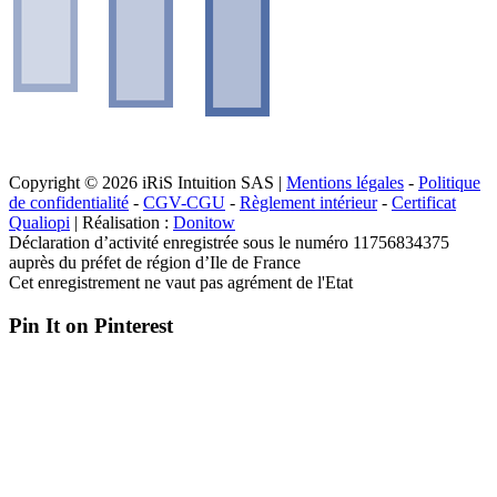
Copyright © 2026 iRiS Intuition SAS |
Mentions légales
-
Politique
de confidentialité
-
CGV-CGU
-
Règlement intérieur
-
Certificat
Qualiopi
| Réalisation :
Donitow
Déclaration d’activité enregistrée sous le numéro 11756834375
auprès du préfet de région d’Ile de France
Cet enregistrement ne vaut pas agrément de l'Etat
Pin It on Pinterest