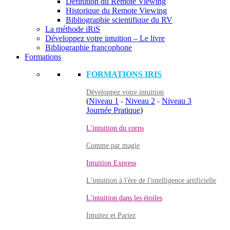
Définition du Remote Viewing
Historique du Remote Viewing
Bibliographie scientifique du RV
La méthode iRiS
Développez votre intuition – Le livre
Bibliographie francophone
Formations
FORMATIONS IRIS
Développez votre intuition
(
Niveau 1
-
Niveau 2
-
Niveau 3
Journée Pratique
)
L'intuition du corps
Comme par magie
Intuition Express
L'intuition à l'ère de l'intelligence artificielle
L'intuition dans les étoiles
Intuitez et Pariez