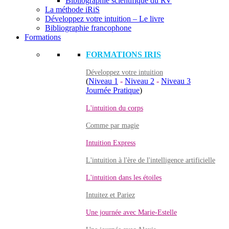
Bibliographie scientifique du RV
La méthode iRiS
Développez votre intuition – Le livre
Bibliographie francophone
Formations
FORMATIONS IRIS
Développez votre intuition
(
Niveau 1
-
Niveau 2
-
Niveau 3
Journée Pratique
)
L'intuition du corps
Comme par magie
Intuition Express
L'intuition à l'ère de l'intelligence artificielle
L'intuition dans les étoiles
Intuitez et Pariez
Une journée avec Marie-Estelle