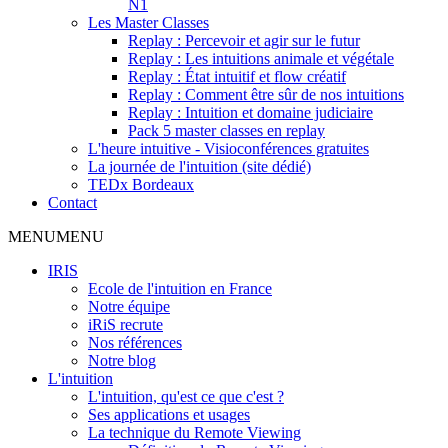
N1
Les Master Classes
Replay : Percevoir et agir sur le futur
Replay : Les intuitions animale et végétale
Replay : État intuitif et flow créatif
Replay : Comment être sûr de nos intuitions
Replay : Intuition et domaine judiciaire
Pack 5 master classes en replay
L'heure intuitive - Visioconférences gratuites
La journée de l'intuition (site dédié)
TEDx Bordeaux
Contact
MENU
MENU
IRIS
Ecole de l'intuition en France
Notre équipe
iRiS recrute
Nos références
Notre blog
L'intuition
L'intuition, qu'est ce que c'est ?
Ses applications et usages
La technique du Remote Viewing