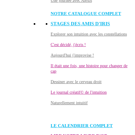
Une journée avec Alexis
NOTRE CATALOGUE COMPLET
STAGES DES AMIS D'IRIS
Explorer son intuition avec les constellations
C'est décidé, j'écris !
Aujourd'hui j'improvise !
Il était une fois, une histoire pour changer de
cap
Dessiner avec le cerveau droit
Le journal créatif© de l'intuition
Naturellement intuitif
LE CALENDRIER COMPLET