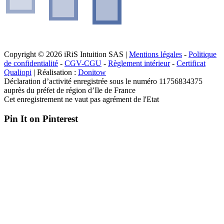
Copyright © 2026 iRiS Intuition SAS |
Mentions légales
-
Politique
de confidentialité
-
CGV-CGU
-
Règlement intérieur
-
Certificat
Qualiopi
| Réalisation :
Donitow
Déclaration d’activité enregistrée sous le numéro 11756834375
auprès du préfet de région d’Ile de France
Cet enregistrement ne vaut pas agrément de l'Etat
Pin It on Pinterest