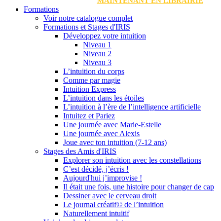
MAINTENANT EN LIBRAIRIE
Formations
Voir notre catalogue complet
Formations et Stages d'IRIS
Développez votre intuition
Niveau 1
Niveau 2
Niveau 3
L’intuition du corps
Comme par magie
Intuition Express
L’intuition dans les étoiles
L’intuition à l’ère de l’intelligence artificielle
Intuitez et Pariez
Une journée avec Marie-Estelle
Une journée avec Alexis
Joue avec ton intuition (7-12 ans)
Stages des Amis d'IRIS
Explorer son intuition avec les constellations
C’est décidé, j’écris !
Aujourd'hui j’improvise !
Il était une fois, une histoire pour changer de cap
Dessiner avec le cerveau droit
Le journal créatif© de l’intuition
Naturellement intuitif