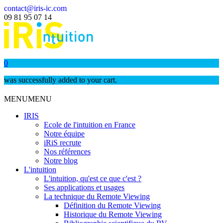
contact@iris-ic.com
09 81 95 07 14
0
was successfully added to your cart.
MENU
MENU
IRIS
Ecole de l'intuition en France
Notre équipe
iRiS recrute
Nos références
Notre blog
L'intuition
L'intuition, qu'est ce que c'est ?
Ses applications et usages
La technique du Remote Viewing
Définition du Remote Viewing
Historique du Remote Viewing