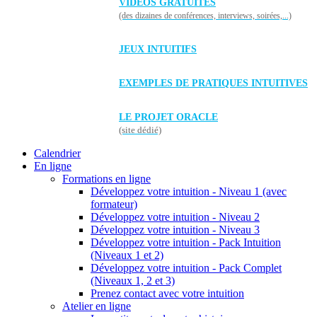
VIDÉOS GRATUITES
(des dizaines de conférences, interviews, soirées,...)
JEUX INTUITIFS
EXEMPLES DE PRATIQUES INTUITIVES
LE PROJET ORACLE
(site dédié)
Calendrier
En ligne
Formations en ligne
Développez votre intuition - Niveau 1 (avec
formateur)
Développez votre intuition - Niveau 2
Développez votre intuition - Niveau 3
Développez votre intuition - Pack Intuition
(Niveaux 1 et 2)
Développez votre intuition - Pack Complet
(Niveaux 1, 2 et 3)
Prenez contact avec votre intuition
Atelier en ligne