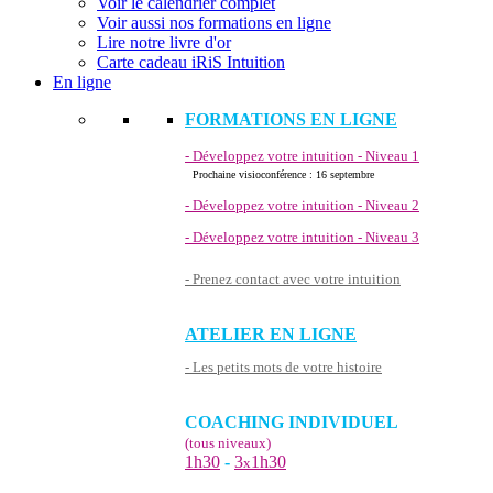
Voir le calendrier complet
Voir aussi nos formations en ligne
Lire notre livre d'or
Carte cadeau iRiS Intuition
En ligne
FORMATIONS EN LIGNE
- Développez votre intuition - Niveau 1
Prochaine visioconférence : 16 septembre
- Développez votre intuition - Niveau 2
- Développez votre intuition - Niveau 3
- Prenez contact avec votre intuition
ATELIER EN LIGNE
- Les petits mots de votre histoire
COACHING INDIVIDUEL
(tous niveaux)
1h30
-
3
1h30
x