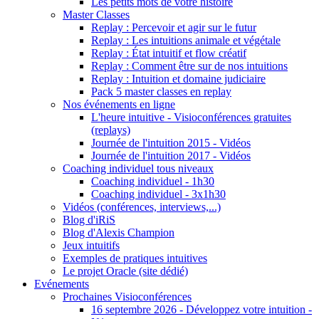
Les petits mots de votre histoire
Master Classes
Replay : Percevoir et agir sur le futur
Replay : Les intuitions animale et végétale
Replay : État intuitif et flow créatif
Replay : Comment être sur de nos intuitions
Replay : Intuition et domaine judiciaire
Pack 5 master classes en replay
Nos événements en ligne
L'heure intuitive - Visioconférences gratuites
(replays)
Journée de l'intuition 2015 - Vidéos
Journée de l'intuition 2017 - Vidéos
Coaching individuel tous niveaux
Coaching individuel - 1h30
Coaching individuel - 3x1h30
Vidéos (conférences, interviews,...)
Blog d'iRiS
Blog d'Alexis Champion
Jeux intuitifs
Exemples de pratiques intuitives
Le projet Oracle (site dédié)
Evénements
Prochaines Visioconférences
16 septembre 2026 - Développez votre intuition -