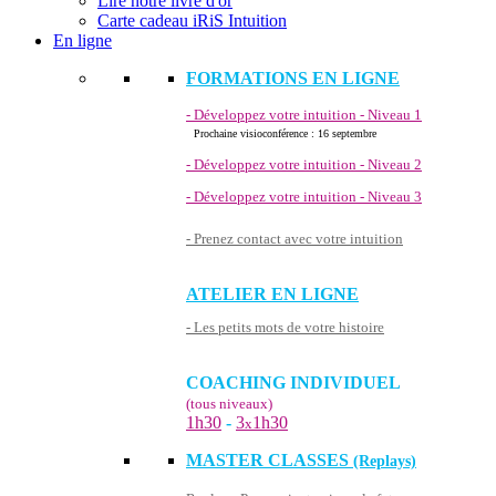
Lire notre livre d'or
Carte cadeau iRiS Intuition
En ligne
FORMATIONS EN LIGNE
- Développez votre intuition - Niveau 1
Prochaine visioconférence : 16 septembre
- Développez votre intuition - Niveau 2
- Développez votre intuition - Niveau 3
- Prenez contact avec votre intuition
ATELIER EN LIGNE
- Les petits mots de votre histoire
COACHING INDIVIDUEL
(tous niveaux)
1h30
-
3
1h30
x
MASTER CLASSES
(Replays)