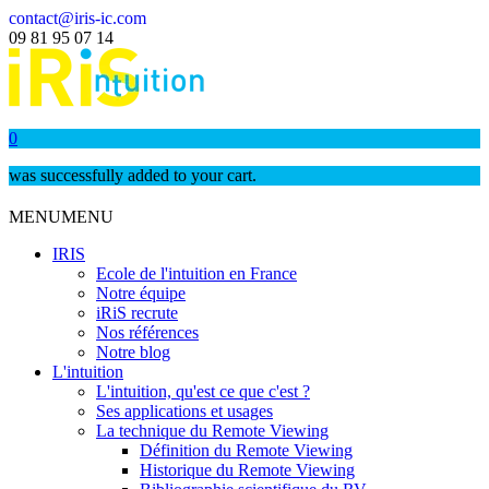
contact@iris-ic.com
09 81 95 07 14
0
was successfully added to your cart.
MENU
MENU
IRIS
Ecole de l'intuition en France
Notre équipe
iRiS recrute
Nos références
Notre blog
L'intuition
L'intuition, qu'est ce que c'est ?
Ses applications et usages
La technique du Remote Viewing
Définition du Remote Viewing
Historique du Remote Viewing