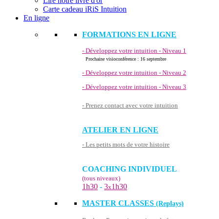
Lire notre livre d'or
Carte cadeau iRiS Intuition
En ligne
FORMATIONS EN LIGNE
- Développez votre intuition - Niveau 1
Prochaine visioconférence : 16 septembre
- Développez votre intuition - Niveau 2
- Développez votre intuition - Niveau 3
- Prenez contact avec votre intuition
ATELIER EN LIGNE
- Les petits mots de votre histoire
COACHING INDIVIDUEL
(tous niveaux)
1h30
-
3
1h30
x
MASTER CLASSES
(Replays)