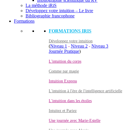
Bibliographie scientifique du RV
La méthode iRiS
Développez votre intuition – Le livre
Bibliographie francophone
Formations
FORMATIONS IRIS
Développez votre intuition
(
Niveau 1
-
Niveau 2
-
Niveau 3
Journée Pratique
)
L'intuition du corps
Comme par magie
Intuition Express
L'intuition à l'ère de l'intelligence artificielle
L'intuition dans les étoiles
Intuitez et Pariez
Une journée avec Marie-Estelle