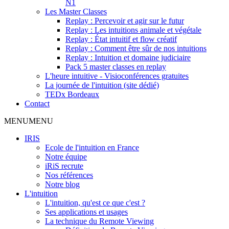
N1
Les Master Classes
Replay : Percevoir et agir sur le futur
Replay : Les intuitions animale et végétale
Replay : État intuitif et flow créatif
Replay : Comment être sûr de nos intuitions
Replay : Intuition et domaine judiciaire
Pack 5 master classes en replay
L'heure intuitive - Visioconférences gratuites
La journée de l'intuition (site dédié)
TEDx Bordeaux
Contact
MENU
MENU
IRIS
Ecole de l'intuition en France
Notre équipe
iRiS recrute
Nos références
Notre blog
L'intuition
L'intuition, qu'est ce que c'est ?
Ses applications et usages
La technique du Remote Viewing