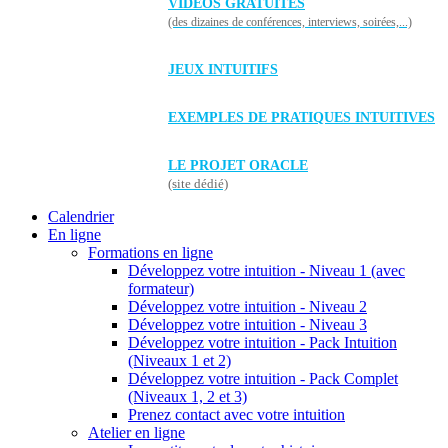
VIDÉOS GRATUITES
(des dizaines de conférences, interviews, soirées,...)
JEUX INTUITIFS
EXEMPLES DE PRATIQUES INTUITIVES
LE PROJET ORACLE
(site dédié)
Calendrier
En ligne
Formations en ligne
Développez votre intuition - Niveau 1 (avec
formateur)
Développez votre intuition - Niveau 2
Développez votre intuition - Niveau 3
Développez votre intuition - Pack Intuition
(Niveaux 1 et 2)
Développez votre intuition - Pack Complet
(Niveaux 1, 2 et 3)
Prenez contact avec votre intuition
Atelier en ligne