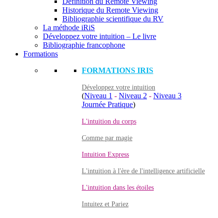
Définition du Remote Viewing
Historique du Remote Viewing
Bibliographie scientifique du RV
La méthode iRiS
Développez votre intuition – Le livre
Bibliographie francophone
Formations
FORMATIONS IRIS
Développez votre intuition
(
Niveau 1
-
Niveau 2
-
Niveau 3
Journée Pratique
)
L'intuition du corps
Comme par magie
Intuition Express
L'intuition à l'ère de l'intelligence artificielle
L'intuition dans les étoiles
Intuitez et Pariez