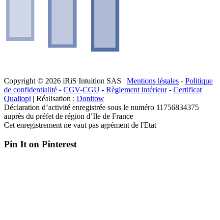
Copyright © 2026 iRiS Intuition SAS |
Mentions légales
-
Politique
de confidentialité
-
CGV-CGU
-
Règlement intérieur
-
Certificat
Qualiopi
| Réalisation :
Donitow
Déclaration d’activité enregistrée sous le numéro 11756834375
auprès du préfet de région d’Ile de France
Cet enregistrement ne vaut pas agrément de l'Etat
Pin It on Pinterest