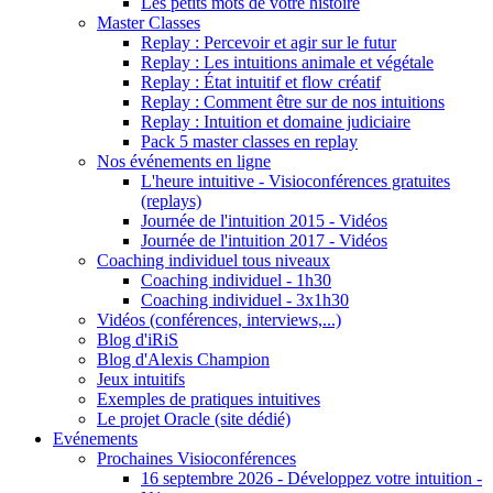
Les petits mots de votre histoire
Master Classes
Replay : Percevoir et agir sur le futur
Replay : Les intuitions animale et végétale
Replay : État intuitif et flow créatif
Replay : Comment être sur de nos intuitions
Replay : Intuition et domaine judiciaire
Pack 5 master classes en replay
Nos événements en ligne
L'heure intuitive - Visioconférences gratuites
(replays)
Journée de l'intuition 2015 - Vidéos
Journée de l'intuition 2017 - Vidéos
Coaching individuel tous niveaux
Coaching individuel - 1h30
Coaching individuel - 3x1h30
Vidéos (conférences, interviews,...)
Blog d'iRiS
Blog d'Alexis Champion
Jeux intuitifs
Exemples de pratiques intuitives
Le projet Oracle (site dédié)
Evénements
Prochaines Visioconférences
16 septembre 2026 - Développez votre intuition -