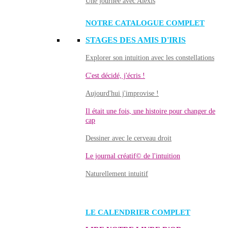
Une journée avec Alexis
NOTRE CATALOGUE COMPLET
STAGES DES AMIS D'IRIS
Explorer son intuition avec les constellations
C'est décidé, j'écris !
Aujourd'hui j'improvise !
Il était une fois, une histoire pour changer de
cap
Dessiner avec le cerveau droit
Le journal créatif© de l'intuition
Naturellement intuitif
LE CALENDRIER COMPLET