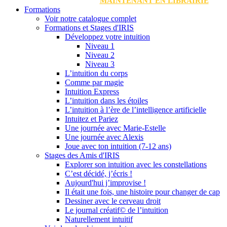
MAINTENANT EN LIBRAIRIE
Formations
Voir notre catalogue complet
Formations et Stages d'IRIS
Développez votre intuition
Niveau 1
Niveau 2
Niveau 3
L’intuition du corps
Comme par magie
Intuition Express
L’intuition dans les étoiles
L’intuition à l’ère de l’intelligence artificielle
Intuitez et Pariez
Une journée avec Marie-Estelle
Une journée avec Alexis
Joue avec ton intuition (7-12 ans)
Stages des Amis d'IRIS
Explorer son intuition avec les constellations
C’est décidé, j’écris !
Aujourd'hui j’improvise !
Il était une fois, une histoire pour changer de cap
Dessiner avec le cerveau droit
Le journal créatif© de l’intuition
Naturellement intuitif