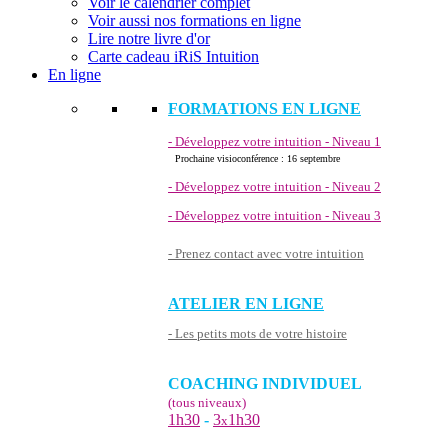
Voir le calendrier complet
Voir aussi nos formations en ligne
Lire notre livre d'or
Carte cadeau iRiS Intuition
En ligne
FORMATIONS EN LIGNE
- Développez votre intuition - Niveau 1
Prochaine visioconférence : 16 septembre
- Développez votre intuition - Niveau 2
- Développez votre intuition - Niveau 3
- Prenez contact avec votre intuition
ATELIER EN LIGNE
- Les petits mots de votre histoire
COACHING INDIVIDUEL
(tous niveaux)
1h30
-
3
1h30
x