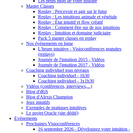
Les petits mots de votre histoire
Master Classes
Replay : Percevoir et agir sur le futur
Replay : Les intuitions animale et végétale
Replay : État intuitif et flow créatif
Replay : Comment être sur de nos intuitions
Replay : Intuition et domaine judiciaire
Pack 5 master classes en replay
Nos événements en ligne
L'heure intuitive - Visioconférences gratuites
(replays)
Journée de l'intuition 2015 - Vidéos
Journée de l'intuition 2017 - Vidéos
Coaching individuel tous niveaux
Coaching individuel - 1h30
Coaching individuel - 3x1h30
Vidéos (conférences, interviews,...)
Blog d'iRiS
Blog d'Alexis Champion
Jeux intuitifs
Exemples de pratiques intuitives
Le projet Oracle (site dédié)
Evénements
Prochaines Visioconférences
16 septembre 2026 - Développez votre intuition -