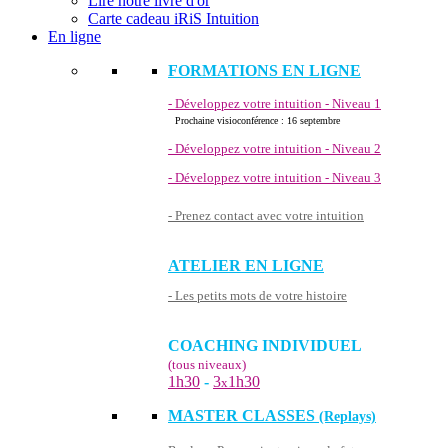
Lire notre livre d'or
Carte cadeau iRiS Intuition
En ligne
FORMATIONS EN LIGNE
- Développez votre intuition - Niveau 1
Prochaine visioconférence : 16 septembre
- Développez votre intuition - Niveau 2
- Développez votre intuition - Niveau 3
- Prenez contact avec votre intuition
ATELIER EN LIGNE
- Les petits mots de votre histoire
COACHING INDIVIDUEL
(tous niveaux)
1h30
-
3
1h30
x
MASTER CLASSES
(Replays)