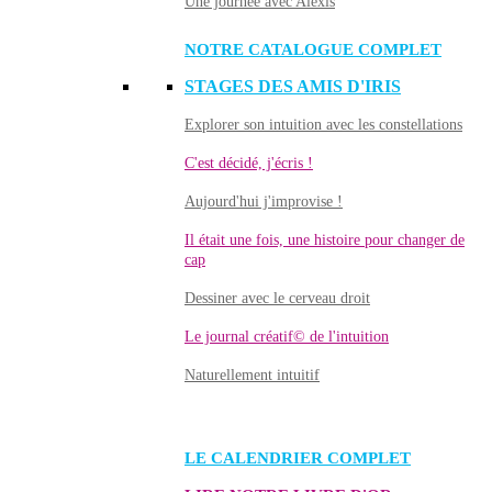
Une journée avec Alexis
NOTRE CATALOGUE COMPLET
STAGES DES AMIS D'IRIS
Explorer son intuition avec les constellations
C'est décidé, j'écris !
Aujourd'hui j'improvise !
Il était une fois, une histoire pour changer de
cap
Dessiner avec le cerveau droit
Le journal créatif© de l'intuition
Naturellement intuitif
LE CALENDRIER COMPLET