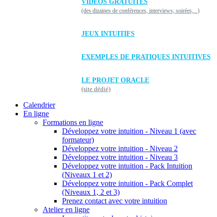
VIDÉOS GRATUITES
(des dizaines de conférences, interviews, soirées,...)
JEUX INTUITIFS
EXEMPLES DE PRATIQUES INTUITIVES
LE PROJET ORACLE
(site dédié)
Calendrier
En ligne
Formations en ligne
Développez votre intuition - Niveau 1 (avec
formateur)
Développez votre intuition - Niveau 2
Développez votre intuition - Niveau 3
Développez votre intuition - Pack Intuition
(Niveaux 1 et 2)
Développez votre intuition - Pack Complet
(Niveaux 1, 2 et 3)
Prenez contact avec votre intuition
Atelier en ligne