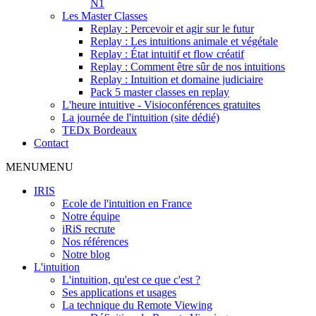
N1
Les Master Classes
Replay : Percevoir et agir sur le futur
Replay : Les intuitions animale et végétale
Replay : État intuitif et flow créatif
Replay : Comment être sûr de nos intuitions
Replay : Intuition et domaine judiciaire
Pack 5 master classes en replay
L'heure intuitive - Visioconférences gratuites
La journée de l'intuition (site dédié)
TEDx Bordeaux
Contact
MENU
MENU
IRIS
Ecole de l'intuition en France
Notre équipe
iRiS recrute
Nos références
Notre blog
L'intuition
L'intuition, qu'est ce que c'est ?
Ses applications et usages
La technique du Remote Viewing