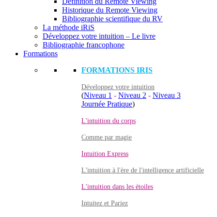
Définition du Remote Viewing
Historique du Remote Viewing
Bibliographie scientifique du RV
La méthode iRiS
Développez votre intuition – Le livre
Bibliographie francophone
Formations
FORMATIONS IRIS
Développez votre intuition
(
Niveau 1
-
Niveau 2
-
Niveau 3
Journée Pratique
)
L'intuition du corps
Comme par magie
Intuition Express
L'intuition à l'ère de l'intelligence artificielle
L'intuition dans les étoiles
Intuitez et Pariez