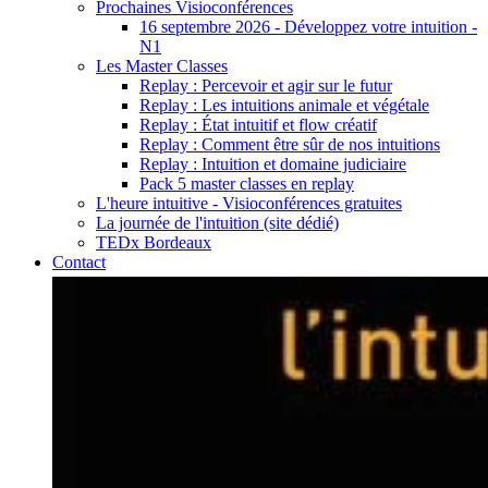
Prochaines Visioconférences
16 septembre 2026 - Développez votre intuition -
N1
Les Master Classes
Replay : Percevoir et agir sur le futur
Replay : Les intuitions animale et végétale
Replay : État intuitif et flow créatif
Replay : Comment être sûr de nos intuitions
Replay : Intuition et domaine judiciaire
Pack 5 master classes en replay
L'heure intuitive - Visioconférences gratuites
La journée de l'intuition (site dédié)
TEDx Bordeaux
Contact