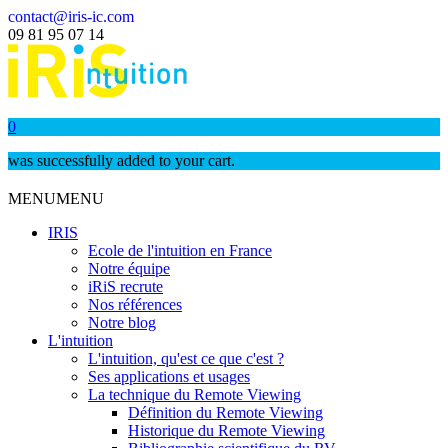
contact@iris-ic.com
09 81 95 07 14
0
was successfully added to your cart.
MENU
MENU
IRIS
Ecole de l'intuition en France
Notre équipe
iRiS recrute
Nos références
Notre blog
L'intuition
L'intuition, qu'est ce que c'est ?
Ses applications et usages
La technique du Remote Viewing
Définition du Remote Viewing
Historique du Remote Viewing