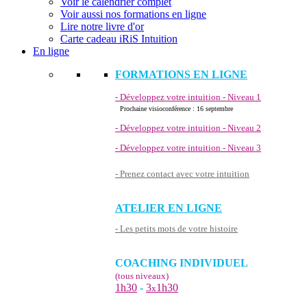
Voir le calendrier complet
Voir aussi nos formations en ligne
Lire notre livre d'or
Carte cadeau iRiS Intuition
En ligne
FORMATIONS EN LIGNE
- Développez votre intuition - Niveau 1
Prochaine visioconférence : 16 septembre
- Développez votre intuition - Niveau 2
- Développez votre intuition - Niveau 3
- Prenez contact avec votre intuition
ATELIER EN LIGNE
- Les petits mots de votre histoire
COACHING INDIVIDUEL
(tous niveaux)
1h30
-
3
1h30
x