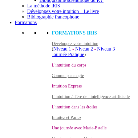
Bibliographie scientifique du RV
La méthode iRiS
Développez votre intuition – Le livre
Bibliographie francophone
Formations
FORMATIONS IRIS
Développez votre intuition
(
Niveau 1
-
Niveau 2
-
Niveau 3
Journée Pratique
)
L'intuition du corps
Comme par magie
Intuition Express
L'intuition à l'ère de l'intelligence artificielle
L'intuition dans les étoiles
Intuitez et Pariez
Une journée avec Marie-Estelle