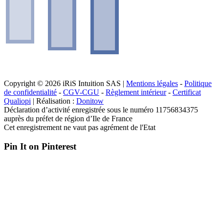
Copyright © 2026 iRiS Intuition SAS |
Mentions légales
-
Politique
de confidentialité
-
CGV-CGU
-
Règlement intérieur
-
Certificat
Qualiopi
| Réalisation :
Donitow
Déclaration d’activité enregistrée sous le numéro 11756834375
auprès du préfet de région d’Ile de France
Cet enregistrement ne vaut pas agrément de l'Etat
Pin It on Pinterest