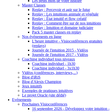
Les petits mots de votre histoire
Master Classes
Replay : Percevoir et agir sur le futur
Replay : Les intuitions animale et végétale
Replay : État intuitif et flow créatif
Replay : Comment être sur de nos intuitions
Replay : Intuition et domaine judiciaire
Pack 5 master classes en replay
Nos événements en ligne
L'heure intuitive - Visioconférences gratuites
(replays)
Journée de l'intuition 2015 - Vidéos
Journée de l'intuition 2017 - Vidéos
Coaching individuel tous niveaux
Coaching individuel - 1h30
Coaching individuel - 3x1h30
Vidéos (conférences, interviews,...)
Blog d'iRiS
Blog d'Alexis Champion
Jeux intuitifs
Exemples de pratiques intuitives
Le projet Oracle (site dédié)
Evénements
Prochaines Visioconférences
16 septembre 2026 - Développez votre intuition -