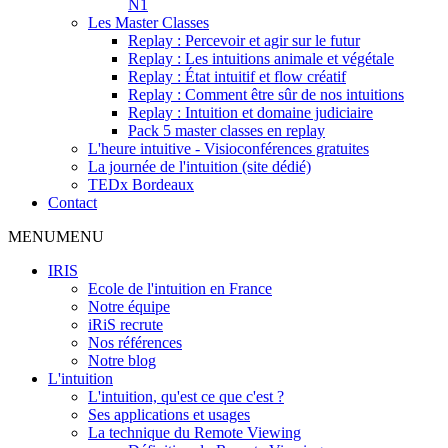
N1
Les Master Classes
Replay : Percevoir et agir sur le futur
Replay : Les intuitions animale et végétale
Replay : État intuitif et flow créatif
Replay : Comment être sûr de nos intuitions
Replay : Intuition et domaine judiciaire
Pack 5 master classes en replay
L'heure intuitive - Visioconférences gratuites
La journée de l'intuition (site dédié)
TEDx Bordeaux
Contact
MENU
MENU
IRIS
Ecole de l'intuition en France
Notre équipe
iRiS recrute
Nos références
Notre blog
L'intuition
L'intuition, qu'est ce que c'est ?
Ses applications et usages
La technique du Remote Viewing