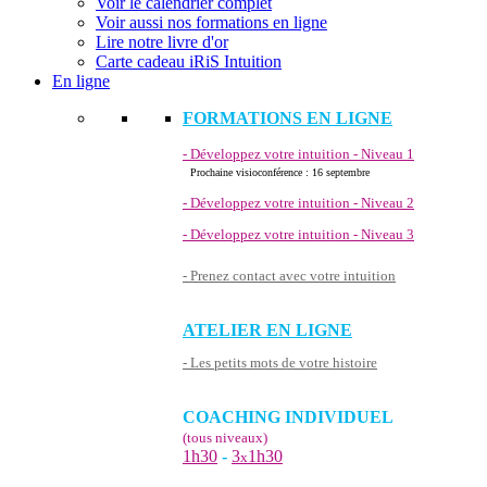
Voir le calendrier complet
Voir aussi nos formations en ligne
Lire notre livre d'or
Carte cadeau iRiS Intuition
En ligne
FORMATIONS EN LIGNE
- Développez votre intuition - Niveau 1
Prochaine visioconférence : 16 septembre
- Développez votre intuition - Niveau 2
- Développez votre intuition - Niveau 3
- Prenez contact avec votre intuition
ATELIER EN LIGNE
- Les petits mots de votre histoire
COACHING INDIVIDUEL
(tous niveaux)
1h30
-
3
1h30
x