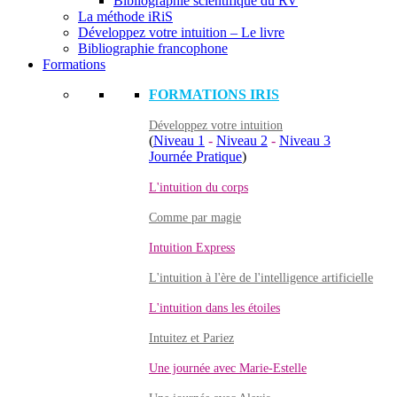
Bibliographie scientifique du RV
La méthode iRiS
Développez votre intuition – Le livre
Bibliographie francophone
Formations
FORMATIONS IRIS
Développez votre intuition
(
Niveau 1
-
Niveau 2
-
Niveau 3
Journée Pratique
)
L'intuition du corps
Comme par magie
Intuition Express
L'intuition à l'ère de l'intelligence artificielle
L'intuition dans les étoiles
Intuitez et Pariez
Une journée avec Marie-Estelle