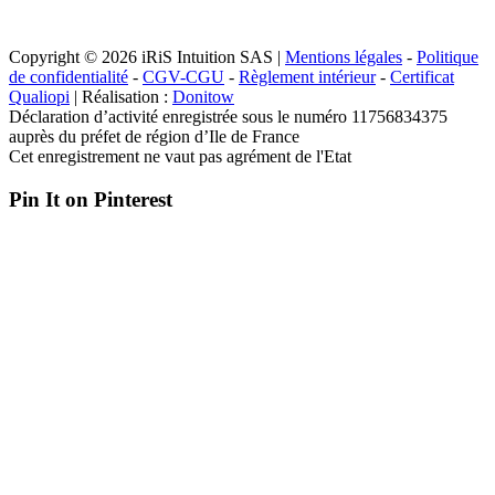
Copyright © 2026 iRiS Intuition SAS |
Mentions légales
-
Politique
de confidentialité
-
CGV-CGU
-
Règlement intérieur
-
Certificat
Qualiopi
| Réalisation :
Donitow
Déclaration d’activité enregistrée sous le numéro 11756834375
auprès du préfet de région d’Ile de France
Cet enregistrement ne vaut pas agrément de l'Etat
Pin It on Pinterest