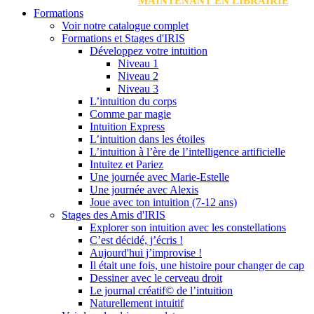
MAINTENANT EN LIBRAIRIE
Formations
Voir notre catalogue complet
Formations et Stages d'IRIS
Développez votre intuition
Niveau 1
Niveau 2
Niveau 3
L’intuition du corps
Comme par magie
Intuition Express
L’intuition dans les étoiles
L’intuition à l’ère de l’intelligence artificielle
Intuitez et Pariez
Une journée avec Marie-Estelle
Une journée avec Alexis
Joue avec ton intuition (7-12 ans)
Stages des Amis d'IRIS
Explorer son intuition avec les constellations
C’est décidé, j’écris !
Aujourd'hui j’improvise !
Il était une fois, une histoire pour changer de cap
Dessiner avec le cerveau droit
Le journal créatif© de l’intuition
Naturellement intuitif