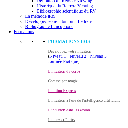
Définition du Remote Viewing
Historique du Remote Viewing
Bibliographie scientifique du RV
La méthode iRiS
Développez votre intuition – Le livre
Bibliographie francophone
Formations
FORMATIONS IRIS
Développez votre intuition
(
Niveau 1
-
Niveau 2
-
Niveau 3
Journée Pratique
)
L'intuition du corps
Comme par magie
Intuition Express
L'intuition à l'ère de l'intelligence artificielle
L'intuition dans les étoiles
Intuitez et Pariez