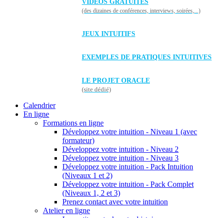
VIDÉOS GRATUITES
(des dizaines de conférences, interviews, soirées,...)
JEUX INTUITIFS
EXEMPLES DE PRATIQUES INTUITIVES
LE PROJET ORACLE
(site dédié)
Calendrier
En ligne
Formations en ligne
Développez votre intuition - Niveau 1 (avec
formateur)
Développez votre intuition - Niveau 2
Développez votre intuition - Niveau 3
Développez votre intuition - Pack Intuition
(Niveaux 1 et 2)
Développez votre intuition - Pack Complet
(Niveaux 1, 2 et 3)
Prenez contact avec votre intuition
Atelier en ligne