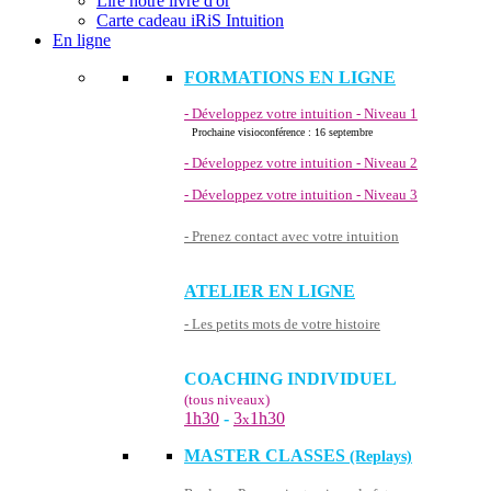
Lire notre livre d'or
Carte cadeau iRiS Intuition
En ligne
FORMATIONS EN LIGNE
- Développez votre intuition - Niveau 1
Prochaine visioconférence : 16 septembre
- Développez votre intuition - Niveau 2
- Développez votre intuition - Niveau 3
- Prenez contact avec votre intuition
ATELIER EN LIGNE
- Les petits mots de votre histoire
COACHING INDIVIDUEL
(tous niveaux)
1h30
-
3
1h30
x
MASTER CLASSES
(Replays)