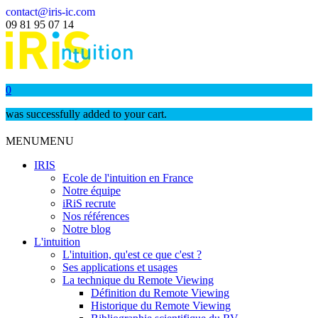
contact@iris-ic.com
09 81 95 07 14
0
was successfully added to your cart.
MENU
MENU
IRIS
Ecole de l'intuition en France
Notre équipe
iRiS recrute
Nos références
Notre blog
L'intuition
L'intuition, qu'est ce que c'est ?
Ses applications et usages
La technique du Remote Viewing
Définition du Remote Viewing
Historique du Remote Viewing