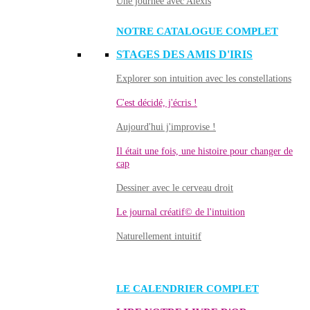
Une journée avec Alexis
NOTRE CATALOGUE COMPLET
STAGES DES AMIS D'IRIS
Explorer son intuition avec les constellations
C'est décidé, j'écris !
Aujourd'hui j'improvise !
Il était une fois, une histoire pour changer de
cap
Dessiner avec le cerveau droit
Le journal créatif© de l'intuition
Naturellement intuitif
LE CALENDRIER COMPLET