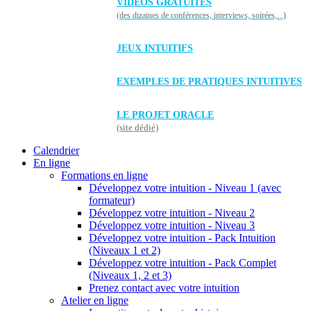
VIDÉOS GRATUITES
(des dizaines de conférences, interviews, soirées,...)
JEUX INTUITIFS
EXEMPLES DE PRATIQUES INTUITIVES
LE PROJET ORACLE
(site dédié)
Calendrier
En ligne
Formations en ligne
Développez votre intuition - Niveau 1 (avec
formateur)
Développez votre intuition - Niveau 2
Développez votre intuition - Niveau 3
Développez votre intuition - Pack Intuition
(Niveaux 1 et 2)
Développez votre intuition - Pack Complet
(Niveaux 1, 2 et 3)
Prenez contact avec votre intuition
Atelier en ligne