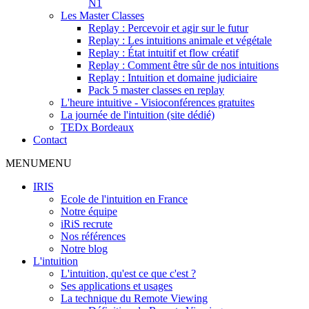
N1
Les Master Classes
Replay : Percevoir et agir sur le futur
Replay : Les intuitions animale et végétale
Replay : État intuitif et flow créatif
Replay : Comment être sûr de nos intuitions
Replay : Intuition et domaine judiciaire
Pack 5 master classes en replay
L'heure intuitive - Visioconférences gratuites
La journée de l'intuition (site dédié)
TEDx Bordeaux
Contact
MENU
MENU
IRIS
Ecole de l'intuition en France
Notre équipe
iRiS recrute
Nos références
Notre blog
L'intuition
L'intuition, qu'est ce que c'est ?
Ses applications et usages
La technique du Remote Viewing