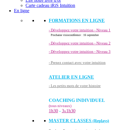
Lire notre livre d'or
Carte cadeau iRiS Intuition
En ligne
FORMATIONS EN LIGNE
- Développez votre intuition - Niveau 1
Prochaine visioconférence : 16 septembre
- Développez votre intuition - Niveau 2
- Développez votre intuition - Niveau 3
- Prenez contact avec votre intuition
ATELIER EN LIGNE
- Les petits mots de votre histoire
COACHING INDIVIDUEL
(tous niveaux)
1h30
-
3
1h30
x
MASTER CLASSES
(Replays)