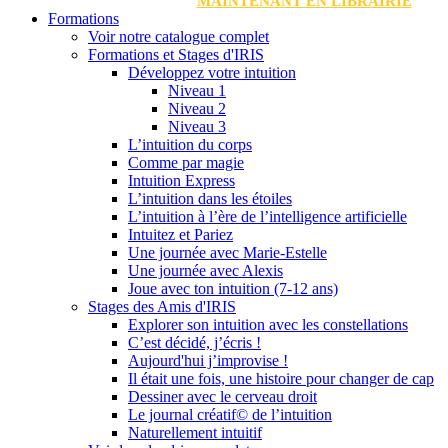
MAINTENANT EN LIBRAIRIE
Formations
Voir notre catalogue complet
Formations et Stages d'IRIS
Développez votre intuition
Niveau 1
Niveau 2
Niveau 3
L’intuition du corps
Comme par magie
Intuition Express
L’intuition dans les étoiles
L’intuition à l’ère de l’intelligence artificielle
Intuitez et Pariez
Une journée avec Marie-Estelle
Une journée avec Alexis
Joue avec ton intuition (7-12 ans)
Stages des Amis d'IRIS
Explorer son intuition avec les constellations
C’est décidé, j’écris !
Aujourd'hui j’improvise !
Il était une fois, une histoire pour changer de cap
Dessiner avec le cerveau droit
Le journal créatif© de l’intuition
Naturellement intuitif