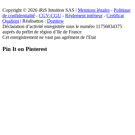
Copyright © 2026 iRiS Intuition SAS |
Mentions légales
-
Politique
de confidentialité
-
CGV-CGU
-
Règlement intérieur
-
Certificat
Qualiopi
| Réalisation :
Donitow
Déclaration d’activité enregistrée sous le numéro 11756834375
auprès du préfet de région d’Ile de France
Cet enregistrement ne vaut pas agrément de l'Etat
Pin It on Pinterest