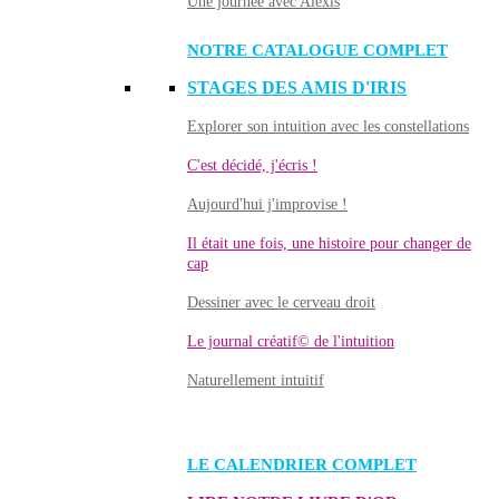
Une journée avec Alexis
NOTRE CATALOGUE COMPLET
STAGES DES AMIS D'IRIS
Explorer son intuition avec les constellations
C'est décidé, j'écris !
Aujourd'hui j'improvise !
Il était une fois, une histoire pour changer de
cap
Dessiner avec le cerveau droit
Le journal créatif© de l'intuition
Naturellement intuitif
LE CALENDRIER COMPLET