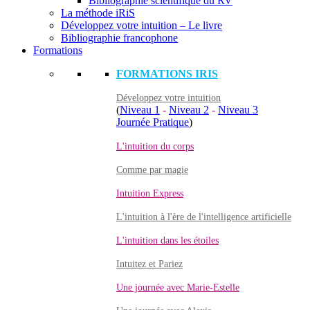
Bibliographie scientifique du RV
La méthode iRiS
Développez votre intuition – Le livre
Bibliographie francophone
Formations
FORMATIONS IRIS
Développez votre intuition
(
Niveau 1
-
Niveau 2
-
Niveau 3
Journée Pratique
)
L'intuition du corps
Comme par magie
Intuition Express
L'intuition à l'ère de l'intelligence artificielle
L'intuition dans les étoiles
Intuitez et Pariez
Une journée avec Marie-Estelle