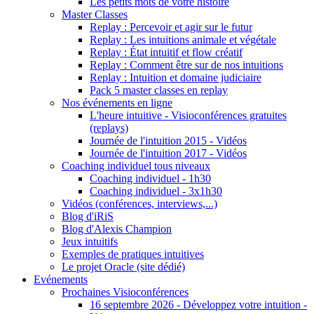
Les petits mots de votre histoire
Master Classes
Replay : Percevoir et agir sur le futur
Replay : Les intuitions animale et végétale
Replay : État intuitif et flow créatif
Replay : Comment être sur de nos intuitions
Replay : Intuition et domaine judiciaire
Pack 5 master classes en replay
Nos événements en ligne
L'heure intuitive - Visioconférences gratuites
(replays)
Journée de l'intuition 2015 - Vidéos
Journée de l'intuition 2017 - Vidéos
Coaching individuel tous niveaux
Coaching individuel - 1h30
Coaching individuel - 3x1h30
Vidéos (conférences, interviews,...)
Blog d'iRiS
Blog d'Alexis Champion
Jeux intuitifs
Exemples de pratiques intuitives
Le projet Oracle (site dédié)
Evénements
Prochaines Visioconférences
16 septembre 2026 - Développez votre intuition -