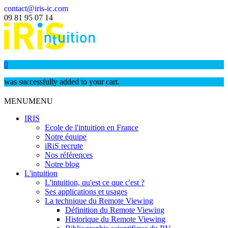
contact@iris-ic.com
09 81 95 07 14
0
was successfully added to your cart.
MENU
MENU
IRIS
Ecole de l'intuition en France
Notre équipe
iRiS recrute
Nos références
Notre blog
L'intuition
L'intuition, qu'est ce que c'est ?
Ses applications et usages
La technique du Remote Viewing
Définition du Remote Viewing
Historique du Remote Viewing