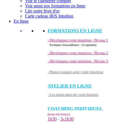
Voir le calendrier complet
Voir aussi nos formations en ligne
Lire notre livre d'or
Carte cadeau iRiS Intuition
En ligne
FORMATIONS EN LIGNE
- Développez votre intuition - Niveau 1
Prochaine visioconférence : 16 septembre
- Développez votre intuition - Niveau 2
- Développez votre intuition - Niveau 3
- Prenez contact avec votre intuition
ATELIER EN LIGNE
- Les petits mots de votre histoire
COACHING INDIVIDUEL
(tous niveaux)
1h30
-
3
1h30
x