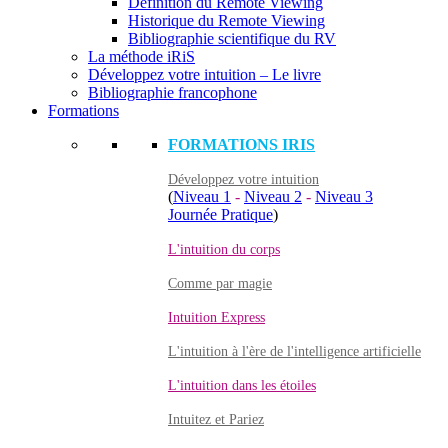
Définition du Remote Viewing
Historique du Remote Viewing
Bibliographie scientifique du RV
La méthode iRiS
Développez votre intuition – Le livre
Bibliographie francophone
Formations
FORMATIONS IRIS
Développez votre intuition
(
Niveau 1
-
Niveau 2
-
Niveau 3
Journée Pratique
)
L'intuition du corps
Comme par magie
Intuition Express
L'intuition à l'ère de l'intelligence artificielle
L'intuition dans les étoiles
Intuitez et Pariez