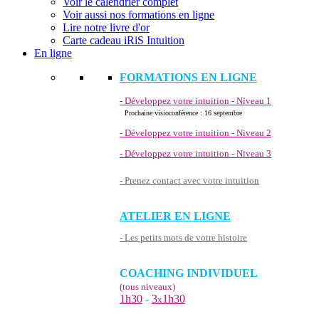
Voir le calendrier complet
Voir aussi nos formations en ligne
Lire notre livre d'or
Carte cadeau iRiS Intuition
En ligne
FORMATIONS EN LIGNE
- Développez votre intuition - Niveau 1
Prochaine visioconférence : 16 septembre
- Développez votre intuition - Niveau 2
- Développez votre intuition - Niveau 3
- Prenez contact avec votre intuition
ATELIER EN LIGNE
- Les petits mots de votre histoire
COACHING INDIVIDUEL
(tous niveaux)
1h30
-
3
1h30
x