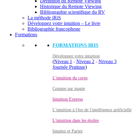
Définition du Remote Viewing
Historique du Remote Viewing
Bibliographie scientifique du RV
La méthode iRiS
Développez votre intuition – Le livre
Bibliographie francophone
Formations
FORMATIONS IRIS
Développez votre intuition
(
Niveau 1
-
Niveau 2
-
Niveau 3
Journée Pratique
)
L'intuition du corps
Comme par magie
Intuition Express
L'intuition à l'ère de l'intelligence artificielle
L'intuition dans les étoiles
Intuitez et Pariez