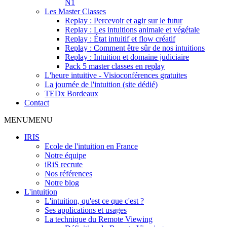
N1
Les Master Classes
Replay : Percevoir et agir sur le futur
Replay : Les intuitions animale et végétale
Replay : État intuitif et flow créatif
Replay : Comment être sûr de nos intuitions
Replay : Intuition et domaine judiciaire
Pack 5 master classes en replay
L'heure intuitive - Visioconférences gratuites
La journée de l'intuition (site dédié)
TEDx Bordeaux
Contact
MENU
MENU
IRIS
Ecole de l'intuition en France
Notre équipe
iRiS recrute
Nos références
Notre blog
L'intuition
L'intuition, qu'est ce que c'est ?
Ses applications et usages
La technique du Remote Viewing