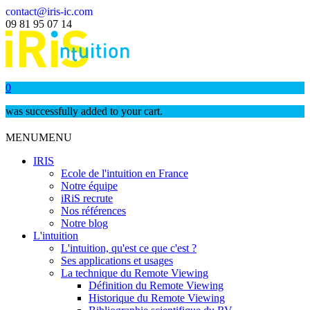
contact@iris-ic.com
09 81 95 07 14
0
was successfully added to your cart.
MENU
MENU
IRIS
Ecole de l'intuition en France
Notre équipe
iRiS recrute
Nos références
Notre blog
L'intuition
L'intuition, qu'est ce que c'est ?
Ses applications et usages
La technique du Remote Viewing
Définition du Remote Viewing
Historique du Remote Viewing