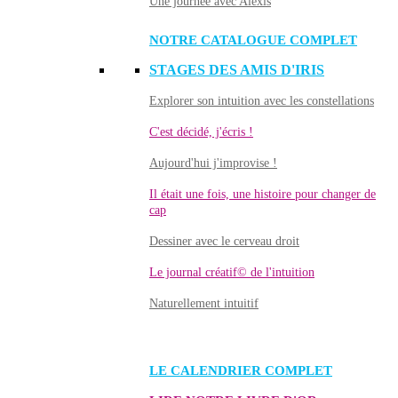
Une journée avec Alexis
NOTRE CATALOGUE COMPLET
STAGES DES AMIS D'IRIS
Explorer son intuition avec les constellations
C'est décidé, j'écris !
Aujourd'hui j'improvise !
Il était une fois, une histoire pour changer de
cap
Dessiner avec le cerveau droit
Le journal créatif© de l'intuition
Naturellement intuitif
LE CALENDRIER COMPLET