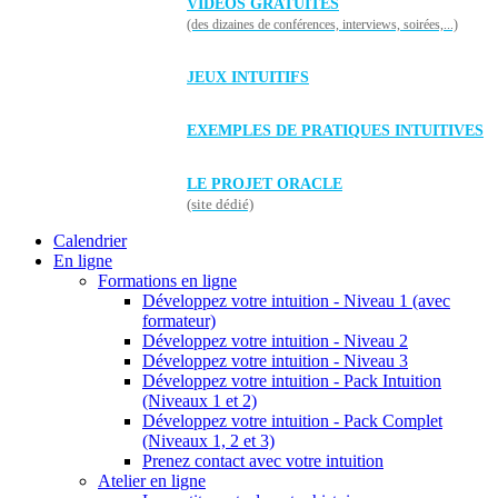
VIDÉOS GRATUITES
(des dizaines de conférences, interviews, soirées,...)
JEUX INTUITIFS
EXEMPLES DE PRATIQUES INTUITIVES
LE PROJET ORACLE
(site dédié)
Calendrier
En ligne
Formations en ligne
Développez votre intuition - Niveau 1 (avec
formateur)
Développez votre intuition - Niveau 2
Développez votre intuition - Niveau 3
Développez votre intuition - Pack Intuition
(Niveaux 1 et 2)
Développez votre intuition - Pack Complet
(Niveaux 1, 2 et 3)
Prenez contact avec votre intuition
Atelier en ligne