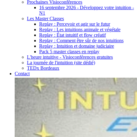
Prochaines Visioconférences
16 septembre 2026 - Développez votre intuition -
N1
Les Master Classes
Replay : Percevoir et agir sur le futur
Replay : Les intuitions animale et végétale
Replay : État intuitif et flow créatif
Replay : Comment être sûr de nos intuitions
Replay : Intuition et domaine judiciaire
Pack 5 master classes en replay
L'heure intuitive - Visioconférences gratuites
La journée de l'intuition (site dédié)
TEDx Bordeaux
Contact