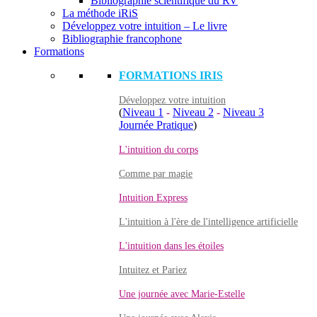
Bibliographie scientifique du RV
La méthode iRiS
Développez votre intuition – Le livre
Bibliographie francophone
Formations
FORMATIONS IRIS
Développez votre intuition
(
Niveau 1
-
Niveau 2
-
Niveau 3
Journée Pratique
)
L'intuition du corps
Comme par magie
Intuition Express
L'intuition à l'ère de l'intelligence artificielle
L'intuition dans les étoiles
Intuitez et Pariez
Une journée avec Marie-Estelle