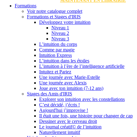
MAINTENANT EN LIBRAIRIE
Formations
Voir notre catalogue complet
Formations et Stages d'IRIS
Développez votre intuition
Niveau 1
Niveau 2
Niveau 3
L’intuition du corps
Comme par magie
Intuition Express
L’intuition dans les étoiles
L’intuition à l’ère de l’intelligence artificielle
Intuitez et Pariez
Une journée avec Marie-Estelle
Une journée avec Alexis
Joue avec ton intuition (7-12 ans)
Stages des Amis d'IRIS
Explorer son intuition avec les constellations
C’est décidé, j’écris !
Aujourd'hui j’improvise !
Il était une fois, une histoire pour changer de cap
Dessiner avec le cerveau droit
Le journal créatif© de l’intuition
Naturellement intuitif