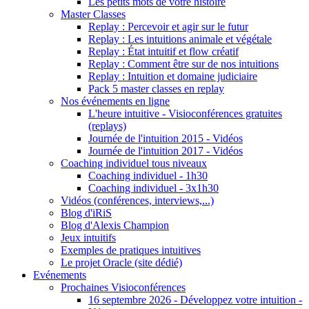
Les petits mots de votre histoire
Master Classes
Replay : Percevoir et agir sur le futur
Replay : Les intuitions animale et végétale
Replay : État intuitif et flow créatif
Replay : Comment être sur de nos intuitions
Replay : Intuition et domaine judiciaire
Pack 5 master classes en replay
Nos événements en ligne
L'heure intuitive - Visioconférences gratuites
(replays)
Journée de l'intuition 2015 - Vidéos
Journée de l'intuition 2017 - Vidéos
Coaching individuel tous niveaux
Coaching individuel - 1h30
Coaching individuel - 3x1h30
Vidéos (conférences, interviews,...)
Blog d'iRiS
Blog d'Alexis Champion
Jeux intuitifs
Exemples de pratiques intuitives
Le projet Oracle (site dédié)
Evénements
Prochaines Visioconférences
16 septembre 2026 - Développez votre intuition -