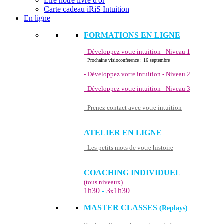
Lire notre livre d'or
Carte cadeau iRiS Intuition
En ligne
FORMATIONS EN LIGNE
- Développez votre intuition - Niveau 1
Prochaine visioconférence : 16 septembre
- Développez votre intuition - Niveau 2
- Développez votre intuition - Niveau 3
- Prenez contact avec votre intuition
ATELIER EN LIGNE
- Les petits mots de votre histoire
COACHING INDIVIDUEL
(tous niveaux)
1h30
-
3
1h30
x
MASTER CLASSES
(Replays)