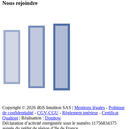
Nous rejoindre
Copyright © 2026 iRiS Intuition SAS |
Mentions légales
-
Politique
de confidentialité
-
CGV-CGU
-
Règlement intérieur
-
Certificat
Qualiopi
| Réalisation :
Donitow
Déclaration d’activité enregistrée sous le numéro 11756834375
auprès du préfet de région d’Ile de France