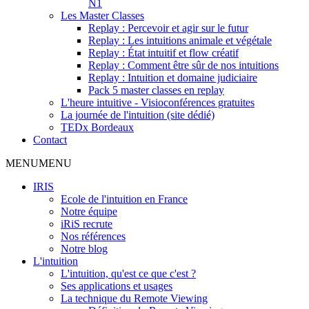
N1
Les Master Classes
Replay : Percevoir et agir sur le futur
Replay : Les intuitions animale et végétale
Replay : État intuitif et flow créatif
Replay : Comment être sûr de nos intuitions
Replay : Intuition et domaine judiciaire
Pack 5 master classes en replay
L'heure intuitive - Visioconférences gratuites
La journée de l'intuition (site dédié)
TEDx Bordeaux
Contact
MENU
MENU
IRIS
Ecole de l'intuition en France
Notre équipe
iRiS recrute
Nos références
Notre blog
L'intuition
L'intuition, qu'est ce que c'est ?
Ses applications et usages
La technique du Remote Viewing