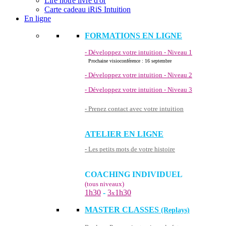
Lire notre livre d'or
Carte cadeau iRiS Intuition
En ligne
FORMATIONS EN LIGNE
- Développez votre intuition - Niveau 1
Prochaine visioconférence : 16 septembre
- Développez votre intuition - Niveau 2
- Développez votre intuition - Niveau 3
- Prenez contact avec votre intuition
ATELIER EN LIGNE
- Les petits mots de votre histoire
COACHING INDIVIDUEL
(tous niveaux)
1h30
-
3
1h30
x
MASTER CLASSES
(Replays)