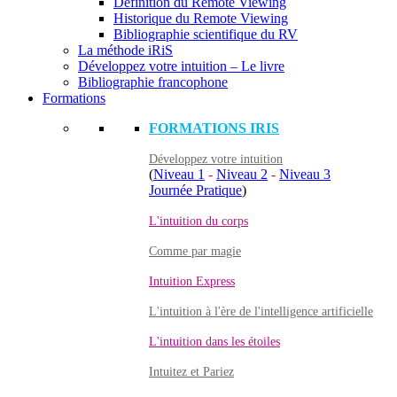
Définition du Remote Viewing
Historique du Remote Viewing
Bibliographie scientifique du RV
La méthode iRiS
Développez votre intuition – Le livre
Bibliographie francophone
Formations
FORMATIONS IRIS
Développez votre intuition
(
Niveau 1
-
Niveau 2
-
Niveau 3
Journée Pratique
)
L'intuition du corps
Comme par magie
Intuition Express
L'intuition à l'ère de l'intelligence artificielle
L'intuition dans les étoiles
Intuitez et Pariez