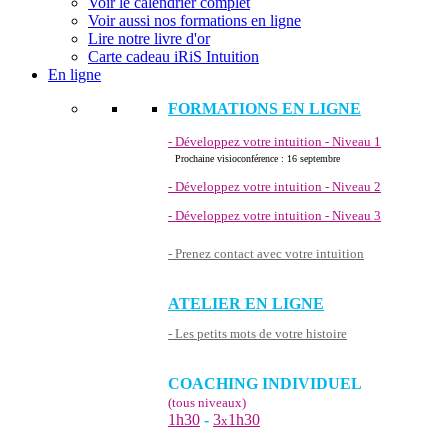
Voir le calendrier complet
Voir aussi nos formations en ligne
Lire notre livre d'or
Carte cadeau iRiS Intuition
En ligne
FORMATIONS EN LIGNE
- Développez votre intuition - Niveau 1
Prochaine visioconférence : 16 septembre
- Développez votre intuition - Niveau 2
- Développez votre intuition - Niveau 3
- Prenez contact avec votre intuition
ATELIER EN LIGNE
- Les petits mots de votre histoire
COACHING INDIVIDUEL
(tous niveaux)
1h30
-
3
1h30
x