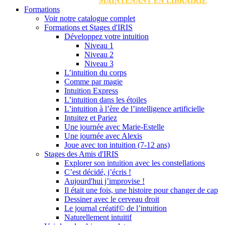
MAINTENANT EN LIBRAIRIE
Formations
Voir notre catalogue complet
Formations et Stages d'IRIS
Développez votre intuition
Niveau 1
Niveau 2
Niveau 3
L’intuition du corps
Comme par magie
Intuition Express
L’intuition dans les étoiles
L’intuition à l’ère de l’intelligence artificielle
Intuitez et Pariez
Une journée avec Marie-Estelle
Une journée avec Alexis
Joue avec ton intuition (7-12 ans)
Stages des Amis d'IRIS
Explorer son intuition avec les constellations
C’est décidé, j’écris !
Aujourd'hui j’improvise !
Il était une fois, une histoire pour changer de cap
Dessiner avec le cerveau droit
Le journal créatif© de l’intuition
Naturellement intuitif