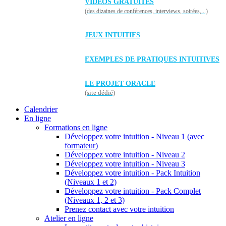
VIDÉOS GRATUITES
(des dizaines de conférences, interviews, soirées,...)
JEUX INTUITIFS
EXEMPLES DE PRATIQUES INTUITIVES
LE PROJET ORACLE
(site dédié)
Calendrier
En ligne
Formations en ligne
Développez votre intuition - Niveau 1 (avec
formateur)
Développez votre intuition - Niveau 2
Développez votre intuition - Niveau 3
Développez votre intuition - Pack Intuition
(Niveaux 1 et 2)
Développez votre intuition - Pack Complet
(Niveaux 1, 2 et 3)
Prenez contact avec votre intuition
Atelier en ligne