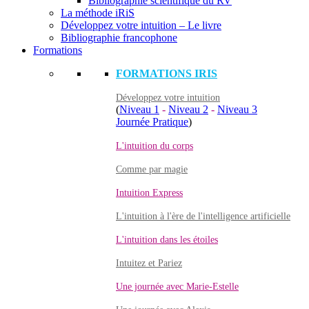
Bibliographie scientifique du RV
La méthode iRiS
Développez votre intuition – Le livre
Bibliographie francophone
Formations
FORMATIONS IRIS
Développez votre intuition
(
Niveau 1
-
Niveau 2
-
Niveau 3
Journée Pratique
)
L'intuition du corps
Comme par magie
Intuition Express
L'intuition à l'ère de l'intelligence artificielle
L'intuition dans les étoiles
Intuitez et Pariez
Une journée avec Marie-Estelle