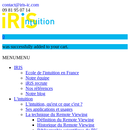
contact@iris-ic.com
09 81 95 07 14
0
was successfully added to your cart.
MENU
MENU
IRIS
Ecole de l'intuition en France
Notre équipe
iRiS recrute
Nos références
Notre blog
L'intuition
L'intuition, qu'est ce que c'est ?
Ses applications et usages
La technique du Remote Viewing
Définition du Remote Viewing
Historique du Remote Viewing