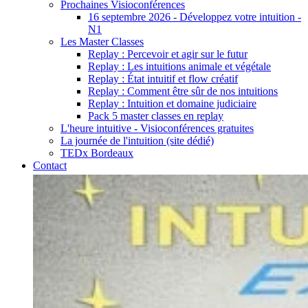
Prochaines Visioconférences
16 septembre 2026 - Développez votre intuition -
N1
Les Master Classes
Replay : Percevoir et agir sur le futur
Replay : Les intuitions animale et végétale
Replay : État intuitif et flow créatif
Replay : Comment être sûr de nos intuitions
Replay : Intuition et domaine judiciaire
Pack 5 master classes en replay
L'heure intuitive - Visioconférences gratuites
La journée de l'intuition (site dédié)
TEDx Bordeaux
Contact