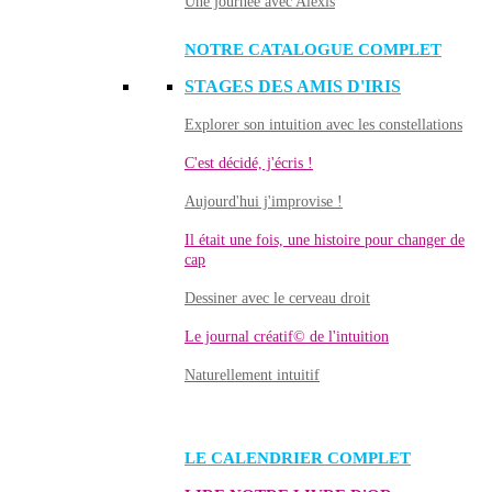
Une journée avec Alexis
NOTRE CATALOGUE COMPLET
STAGES DES AMIS D'IRIS
Explorer son intuition avec les constellations
C'est décidé, j'écris !
Aujourd'hui j'improvise !
Il était une fois, une histoire pour changer de
cap
Dessiner avec le cerveau droit
Le journal créatif© de l'intuition
Naturellement intuitif
LE CALENDRIER COMPLET