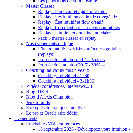
Les petits mots de votre histoire
Master Classes
Replay : Percevoir et agir sur le futur
Replay : Les intuitions animale et végétale
Replay : État intuitif et flow créatif
Replay : Comment être sur de nos intuitions
Replay : Intuition et domaine judiciaire
Pack 5 master classes en replay
Nos événements en ligne
L'heure intuitive - Visioconférences gratuites
(replays)
Journée de l'intuition 2015 - Vidéos
Journée de l'intuition 2017 - Vidéos
Coaching individuel tous niveaux
Coaching individuel - 1h30
Coaching individuel - 3x1h30
Vidéos (conférences, interviews,...)
Blog d'iRiS
Blog d'Alexis Champion
Jeux intuitifs
Exemples de pratiques intuitives
Le projet Oracle (site dédié)
Evénements
Prochaines Visioconférences
16 septembre 2026 - Développez votre intuition -