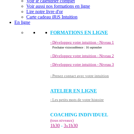
Voir le calendrier complet
Voir aussi nos formations en ligne
Lire notre livre d'or
Carte cadeau iRiS Intuition
En ligne
FORMATIONS EN LIGNE
- Développez votre intuition - Niveau 1
Prochaine visioconférence : 16 septembre
- Développez votre intuition - Niveau 2
- Développez votre intuition - Niveau 3
- Prenez contact avec votre intuition
ATELIER EN LIGNE
- Les petits mots de votre histoire
COACHING INDIVIDUEL
(tous niveaux)
1h30
-
3
1h30
x