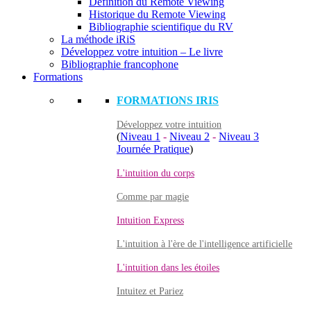
Définition du Remote Viewing
Historique du Remote Viewing
Bibliographie scientifique du RV
La méthode iRiS
Développez votre intuition – Le livre
Bibliographie francophone
Formations
FORMATIONS IRIS
Développez votre intuition
(
Niveau 1
-
Niveau 2
-
Niveau 3
Journée Pratique
)
L'intuition du corps
Comme par magie
Intuition Express
L'intuition à l'ère de l'intelligence artificielle
L'intuition dans les étoiles
Intuitez et Pariez