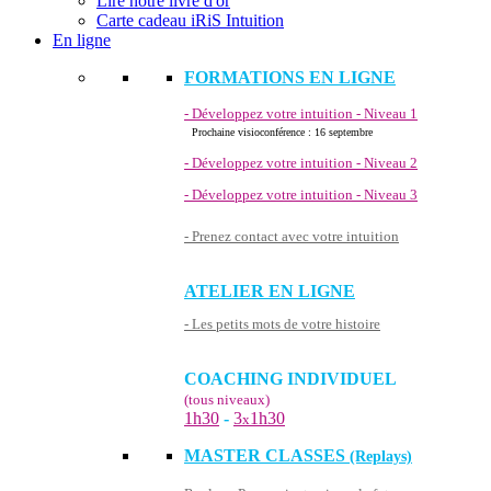
Lire notre livre d'or
Carte cadeau iRiS Intuition
En ligne
FORMATIONS EN LIGNE
- Développez votre intuition - Niveau 1
Prochaine visioconférence : 16 septembre
- Développez votre intuition - Niveau 2
- Développez votre intuition - Niveau 3
- Prenez contact avec votre intuition
ATELIER EN LIGNE
- Les petits mots de votre histoire
COACHING INDIVIDUEL
(tous niveaux)
1h30
-
3
1h30
x
MASTER CLASSES
(Replays)