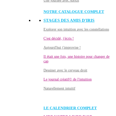
Une journée avec Alexis
NOTRE CATALOGUE COMPLET
STAGES DES AMIS D'IRIS
Explorer son intuition avec les constellations
C'est décidé, j'écris !
Aujourd'hui j'improvise !
Il était une fois, une histoire pour changer de
cap
Dessiner avec le cerveau droit
Le journal créatif© de l'intuition
Naturellement intuitif
LE CALENDRIER COMPLET