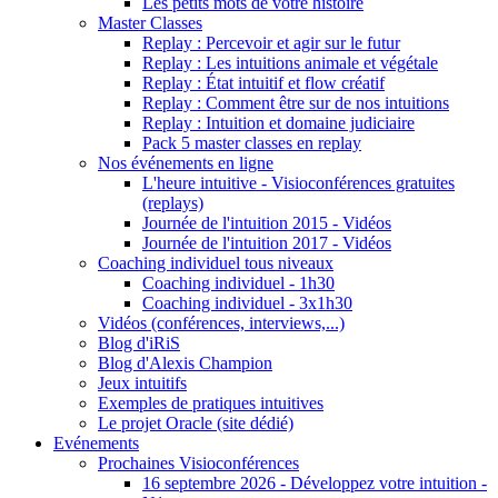
Les petits mots de votre histoire
Master Classes
Replay : Percevoir et agir sur le futur
Replay : Les intuitions animale et végétale
Replay : État intuitif et flow créatif
Replay : Comment être sur de nos intuitions
Replay : Intuition et domaine judiciaire
Pack 5 master classes en replay
Nos événements en ligne
L'heure intuitive - Visioconférences gratuites
(replays)
Journée de l'intuition 2015 - Vidéos
Journée de l'intuition 2017 - Vidéos
Coaching individuel tous niveaux
Coaching individuel - 1h30
Coaching individuel - 3x1h30
Vidéos (conférences, interviews,...)
Blog d'iRiS
Blog d'Alexis Champion
Jeux intuitifs
Exemples de pratiques intuitives
Le projet Oracle (site dédié)
Evénements
Prochaines Visioconférences
16 septembre 2026 - Développez votre intuition -