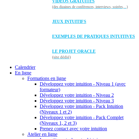
VIDÉOS GRATUITES
(des dizaines de conférences, interviews, soirées,...)
JEUX INTUITIFS
EXEMPLES DE PRATIQUES INTUITIVES
LE PROJET ORACLE
(site dédié)
Calendrier
En ligne
Formations en ligne
Développez votre intuition - Niveau 1 (avec
formateur)
Développez votre intuition - Niveau 2
Développez votre intuition - Niveau 3
Développez votre intuition - Pack Intuition
(Niveaux 1 et 2)
Développez votre intuition - Pack Complet
(Niveaux 1, 2 et 3)
Prenez contact avec votre intuition
Atelier en ligne