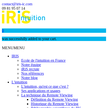
contact@iris-ic.com
09 81 95 07 14
0
was successfully added to your cart.
MENU
MENU
IRIS
Ecole de l'intuition en France
Notre équipe
iRiS recrute
Nos références
Notre blog
L'intuition
L'intuition, qu'est ce que c'est ?
Ses applications et usages
La technique du Remote Viewing
Définition du Remote Viewing
Historique du Remote Viewing