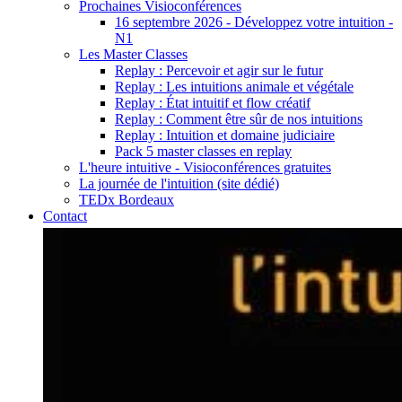
Prochaines Visioconférences
16 septembre 2026 - Développez votre intuition -
N1
Les Master Classes
Replay : Percevoir et agir sur le futur
Replay : Les intuitions animale et végétale
Replay : État intuitif et flow créatif
Replay : Comment être sûr de nos intuitions
Replay : Intuition et domaine judiciaire
Pack 5 master classes en replay
L'heure intuitive - Visioconférences gratuites
La journée de l'intuition (site dédié)
TEDx Bordeaux
Contact