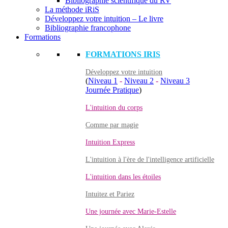
Bibliographie scientifique du RV
La méthode iRiS
Développez votre intuition – Le livre
Bibliographie francophone
Formations
FORMATIONS IRIS
Développez votre intuition
(
Niveau 1
-
Niveau 2
-
Niveau 3
Journée Pratique
)
L'intuition du corps
Comme par magie
Intuition Express
L'intuition à l'ère de l'intelligence artificielle
L'intuition dans les étoiles
Intuitez et Pariez
Une journée avec Marie-Estelle