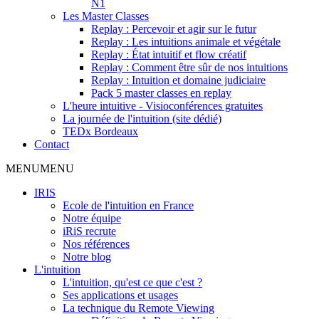
N1
Les Master Classes
Replay : Percevoir et agir sur le futur
Replay : Les intuitions animale et végétale
Replay : État intuitif et flow créatif
Replay : Comment être sûr de nos intuitions
Replay : Intuition et domaine judiciaire
Pack 5 master classes en replay
L'heure intuitive - Visioconférences gratuites
La journée de l'intuition (site dédié)
TEDx Bordeaux
Contact
MENU
MENU
IRIS
Ecole de l'intuition en France
Notre équipe
iRiS recrute
Nos références
Notre blog
L'intuition
L'intuition, qu'est ce que c'est ?
Ses applications et usages
La technique du Remote Viewing