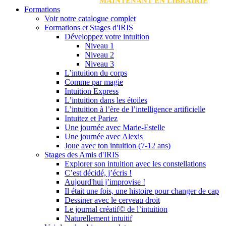
MAINTENANT EN LIBRAIRIE
Formations
Voir notre catalogue complet
Formations et Stages d'IRIS
Développez votre intuition
Niveau 1
Niveau 2
Niveau 3
L’intuition du corps
Comme par magie
Intuition Express
L’intuition dans les étoiles
L’intuition à l’ère de l’intelligence artificielle
Intuitez et Pariez
Une journée avec Marie-Estelle
Une journée avec Alexis
Joue avec ton intuition (7-12 ans)
Stages des Amis d'IRIS
Explorer son intuition avec les constellations
C’est décidé, j’écris !
Aujourd'hui j’improvise !
Il était une fois, une histoire pour changer de cap
Dessiner avec le cerveau droit
Le journal créatif© de l’intuition
Naturellement intuitif