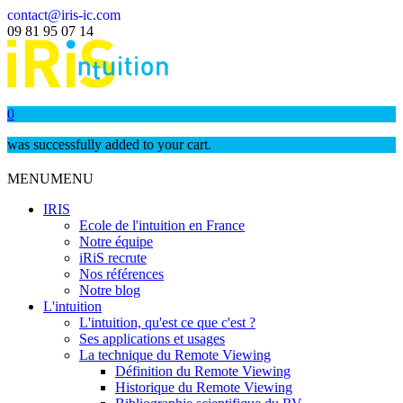
contact@iris-ic.com
09 81 95 07 14
0
was successfully added to your cart.
MENU
MENU
IRIS
Ecole de l'intuition en France
Notre équipe
iRiS recrute
Nos références
Notre blog
L'intuition
L'intuition, qu'est ce que c'est ?
Ses applications et usages
La technique du Remote Viewing
Définition du Remote Viewing
Historique du Remote Viewing