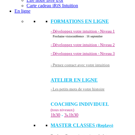
Lire notre livre d'or
Carte cadeau iRiS Intuition
En ligne
FORMATIONS EN LIGNE
- Développez votre intuition - Niveau 1
Prochaine visioconférence : 16 septembre
- Développez votre intuition - Niveau 2
- Développez votre intuition - Niveau 3
- Prenez contact avec votre intuition
ATELIER EN LIGNE
- Les petits mots de votre histoire
COACHING INDIVIDUEL
(tous niveaux)
1h30
-
3
1h30
x
MASTER CLASSES
(Replays)