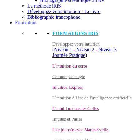
Bibliographie scientifique du RV
La méthode iRiS
Développez votre intuition – Le livre
Bibliographie francophone
Formations
FORMATIONS IRIS
Développez votre intuition
(
Niveau 1
-
Niveau 2
-
Niveau 3
Journée Pratique
)
L'intuition du corps
Comme par magie
Intuition Express
L'intuition à l'ère de l'intelligence artificielle
L'intuition dans les étoiles
Intuitez et Pariez
Une journée avec Marie-Estelle