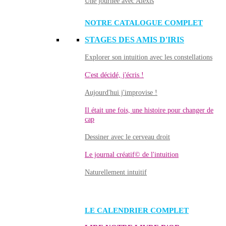
Une journée avec Alexis
NOTRE CATALOGUE COMPLET
STAGES DES AMIS D'IRIS
Explorer son intuition avec les constellations
C'est décidé, j'écris !
Aujourd'hui j'improvise !
Il était une fois, une histoire pour changer de
cap
Dessiner avec le cerveau droit
Le journal créatif© de l'intuition
Naturellement intuitif
LE CALENDRIER COMPLET