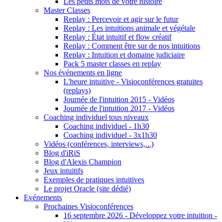
Les petits mots de votre histoire
Master Classes
Replay : Percevoir et agir sur le futur
Replay : Les intuitions animale et végétale
Replay : État intuitif et flow créatif
Replay : Comment être sur de nos intuitions
Replay : Intuition et domaine judiciaire
Pack 5 master classes en replay
Nos événements en ligne
L'heure intuitive - Visioconférences gratuites
(replays)
Journée de l'intuition 2015 - Vidéos
Journée de l'intuition 2017 - Vidéos
Coaching individuel tous niveaux
Coaching individuel - 1h30
Coaching individuel - 3x1h30
Vidéos (conférences, interviews,...)
Blog d'iRiS
Blog d'Alexis Champion
Jeux intuitifs
Exemples de pratiques intuitives
Le projet Oracle (site dédié)
Evénements
Prochaines Visioconférences
16 septembre 2026 - Développez votre intuition -