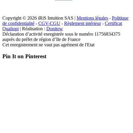
Copyright © 2026 iRiS Intuition SAS |
Mentions légales
-
Politique
de confidentialité
-
CGV-CGU
-
Règlement intérieur
-
Certificat
Qualiopi
| Réalisation :
Donitow
Déclaration d’activité enregistrée sous le numéro 11756834375
auprès du préfet de région d’Ile de France
Cet enregistrement ne vaut pas agrément de l'Etat
Pin It on Pinterest