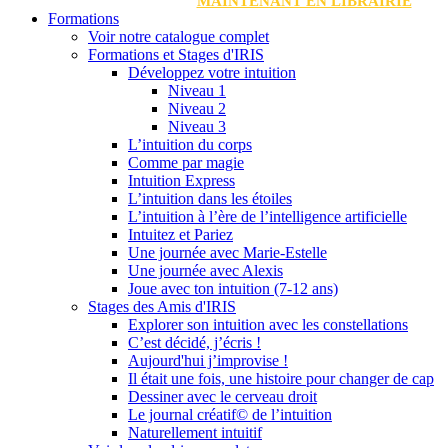
MAINTENANT EN LIBRAIRIE
Formations
Voir notre catalogue complet
Formations et Stages d'IRIS
Développez votre intuition
Niveau 1
Niveau 2
Niveau 3
L’intuition du corps
Comme par magie
Intuition Express
L’intuition dans les étoiles
L’intuition à l’ère de l’intelligence artificielle
Intuitez et Pariez
Une journée avec Marie-Estelle
Une journée avec Alexis
Joue avec ton intuition (7-12 ans)
Stages des Amis d'IRIS
Explorer son intuition avec les constellations
C’est décidé, j’écris !
Aujourd'hui j’improvise !
Il était une fois, une histoire pour changer de cap
Dessiner avec le cerveau droit
Le journal créatif© de l’intuition
Naturellement intuitif