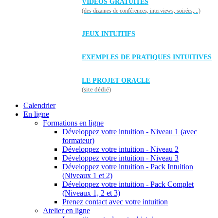
VIDÉOS GRATUITES
(des dizaines de conférences, interviews, soirées,...)
JEUX INTUITIFS
EXEMPLES DE PRATIQUES INTUITIVES
LE PROJET ORACLE
(site dédié)
Calendrier
En ligne
Formations en ligne
Développez votre intuition - Niveau 1 (avec
formateur)
Développez votre intuition - Niveau 2
Développez votre intuition - Niveau 3
Développez votre intuition - Pack Intuition
(Niveaux 1 et 2)
Développez votre intuition - Pack Complet
(Niveaux 1, 2 et 3)
Prenez contact avec votre intuition
Atelier en ligne