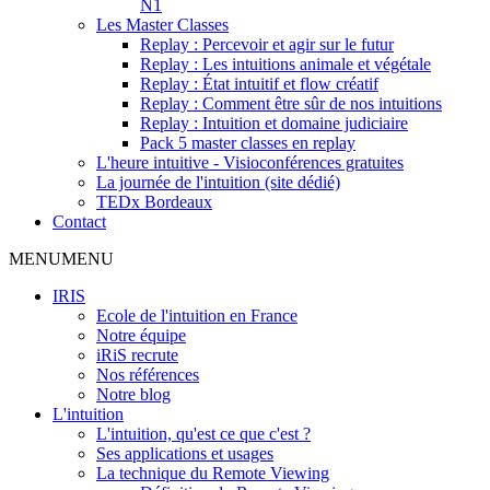
N1
Les Master Classes
Replay : Percevoir et agir sur le futur
Replay : Les intuitions animale et végétale
Replay : État intuitif et flow créatif
Replay : Comment être sûr de nos intuitions
Replay : Intuition et domaine judiciaire
Pack 5 master classes en replay
L'heure intuitive - Visioconférences gratuites
La journée de l'intuition (site dédié)
TEDx Bordeaux
Contact
MENU
MENU
IRIS
Ecole de l'intuition en France
Notre équipe
iRiS recrute
Nos références
Notre blog
L'intuition
L'intuition, qu'est ce que c'est ?
Ses applications et usages
La technique du Remote Viewing