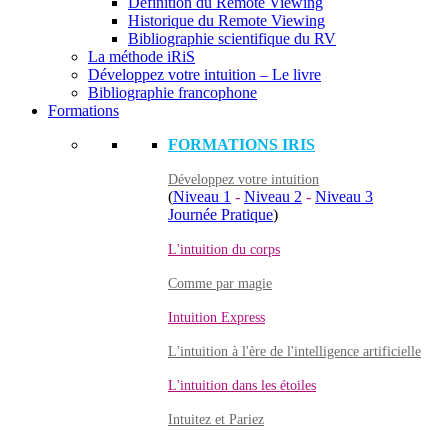
Définition du Remote Viewing
Historique du Remote Viewing
Bibliographie scientifique du RV
La méthode iRiS
Développez votre intuition – Le livre
Bibliographie francophone
Formations
FORMATIONS IRIS
Développez votre intuition
(
Niveau 1
-
Niveau 2
-
Niveau 3
Journée Pratique
)
L'intuition du corps
Comme par magie
Intuition Express
L'intuition à l'ère de l'intelligence artificielle
L'intuition dans les étoiles
Intuitez et Pariez