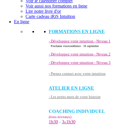
Voir le calendrier complet
Voir aussi nos formations en ligne
Lire notre livre d'or
Carte cadeau iRiS Intuition
En ligne
FORMATIONS EN LIGNE
- Développez votre intuition - Niveau 1
Prochaine visioconférence : 16 septembre
- Développez votre intuition - Niveau 2
- Développez votre intuition - Niveau 3
- Prenez contact avec votre intuition
ATELIER EN LIGNE
- Les petits mots de votre histoire
COACHING INDIVIDUEL
(tous niveaux)
1h30
-
3
1h30
x