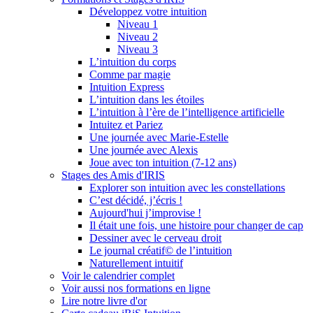
Développez votre intuition
Niveau 1
Niveau 2
Niveau 3
L’intuition du corps
Comme par magie
Intuition Express
L’intuition dans les étoiles
L’intuition à l’ère de l’intelligence artificielle
Intuitez et Pariez
Une journée avec Marie-Estelle
Une journée avec Alexis
Joue avec ton intuition (7-12 ans)
Stages des Amis d'IRIS
Explorer son intuition avec les constellations
C’est décidé, j’écris !
Aujourd'hui j’improvise !
Il était une fois, une histoire pour changer de cap
Dessiner avec le cerveau droit
Le journal créatif© de l’intuition
Naturellement intuitif
Voir le calendrier complet
Voir aussi nos formations en ligne
Lire notre livre d'or