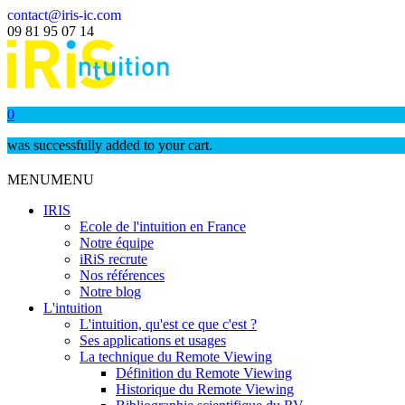
contact@iris-ic.com
09 81 95 07 14
0
was successfully added to your cart.
MENU
MENU
IRIS
Ecole de l'intuition en France
Notre équipe
iRiS recrute
Nos références
Notre blog
L'intuition
L'intuition, qu'est ce que c'est ?
Ses applications et usages
La technique du Remote Viewing
Définition du Remote Viewing
Historique du Remote Viewing