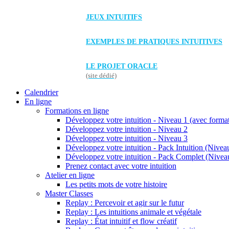
JEUX INTUITIFS
EXEMPLES DE PRATIQUES INTUITIVES
LE PROJET ORACLE
(site dédié)
Calendrier
En ligne
Formations en ligne
Développez votre intuition - Niveau 1 (avec forma
Développez votre intuition - Niveau 2
Développez votre intuition - Niveau 3
Développez votre intuition - Pack Intuition (Niveau
Développez votre intuition - Pack Complet (Niveau
Prenez contact avec votre intuition
Atelier en ligne
Les petits mots de votre histoire
Master Classes
Replay : Percevoir et agir sur le futur
Replay : Les intuitions animale et végétale
Replay : État intuitif et flow créatif