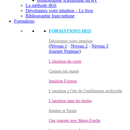
Bibliographie scientifique du RV
La méthode iRiS
Développez votre intuition – Le livre
Bibliographie francophone
Formations
FORMATIONS IRIS
Développez votre intuition
(
Niveau 1
-
Niveau 2
-
Niveau 3
Journée Pratique
)
L'intuition du corps
Comme par magie
Intuition Express
L'intuition à l'ère de l'intelligence artificielle
L'intuition dans les étoiles
Intuitez et Pariez
Une journée avec Marie-Estelle