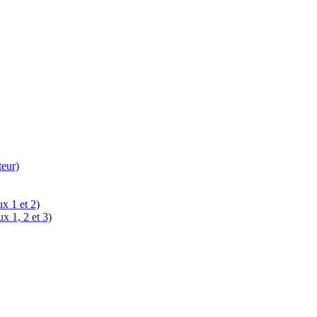
teur)
x 1 et 2)
x 1, 2 et 3)