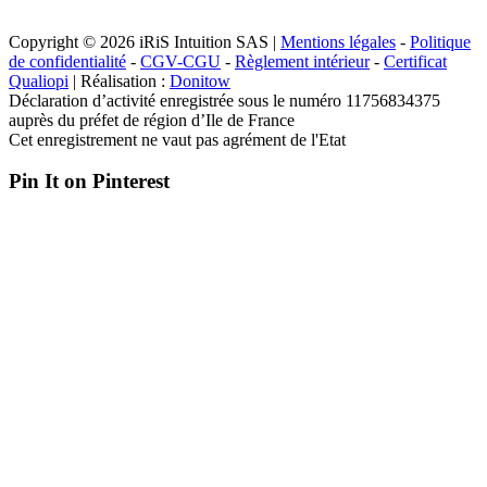
Copyright © 2026 iRiS Intuition SAS |
Mentions légales
-
Politique
de confidentialité
-
CGV-CGU
-
Règlement intérieur
-
Certificat
Qualiopi
| Réalisation :
Donitow
Déclaration d’activité enregistrée sous le numéro 11756834375
auprès du préfet de région d’Ile de France
Cet enregistrement ne vaut pas agrément de l'Etat
Pin It on Pinterest