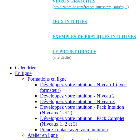
VIDÉOS GRATUITES
(des dizaines de conférences, interviews, soirées,...)
JEUX INTUITIFS
EXEMPLES DE PRATIQUES INTUITIVES
LE PROJET ORACLE
(site dédié)
Calendrier
En ligne
Formations en ligne
Développez votre intuition - Niveau 1 (avec
formateur)
Développez votre intuition - Niveau 2
Développez votre intuition - Niveau 3
Développez votre intuition - Pack Intuition
(Niveaux 1 et 2)
Développez votre intuition - Pack Complet
(Niveaux 1, 2 et 3)
Prenez contact avec votre intuition
Atelier en ligne