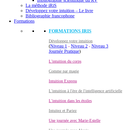
Bibliographie scientifique du RV
La méthode iRiS
Développez votre intuition – Le livre
Bibliographie francophone
Formations
FORMATIONS IRIS
Développez votre intuition
(
Niveau 1
-
Niveau 2
-
Niveau 3
Journée Pratique
)
L'intuition du corps
Comme par magie
Intuition Express
L'intuition à l'ère de l'intelligence artificielle
L'intuition dans les étoiles
Intuitez et Pariez
Une journée avec Marie-Estelle