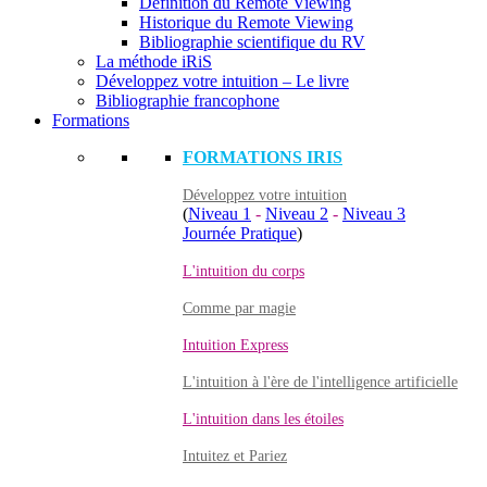
Définition du Remote Viewing
Historique du Remote Viewing
Bibliographie scientifique du RV
La méthode iRiS
Développez votre intuition – Le livre
Bibliographie francophone
Formations
FORMATIONS IRIS
Développez votre intuition
(
Niveau 1
-
Niveau 2
-
Niveau 3
Journée Pratique
)
L'intuition du corps
Comme par magie
Intuition Express
L'intuition à l'ère de l'intelligence artificielle
L'intuition dans les étoiles
Intuitez et Pariez