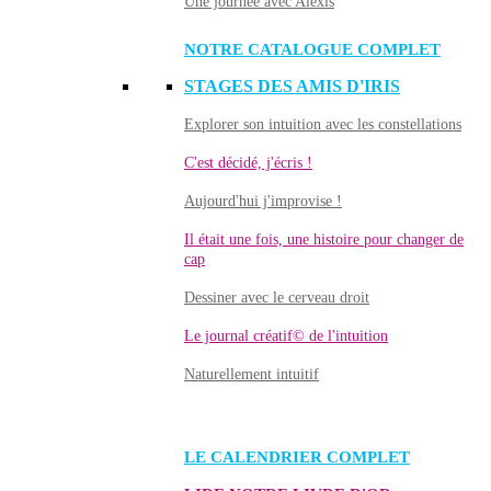
Une journée avec Alexis
NOTRE CATALOGUE COMPLET
STAGES DES AMIS D'IRIS
Explorer son intuition avec les constellations
C'est décidé, j'écris !
Aujourd'hui j'improvise !
Il était une fois, une histoire pour changer de
cap
Dessiner avec le cerveau droit
Le journal créatif© de l'intuition
Naturellement intuitif
LE CALENDRIER COMPLET