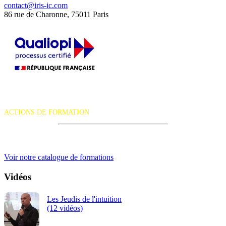
contact@iris-ic.com
86 rue de Charonne, 75011 Paris
La certification qualité a été délivrée au titre de la catégorie d'action
suivante :
ACTIONS DE FORMATION
iRiS Intuition est un organisme de formation professionnelle
continue.
Voir notre catalogue de formations
Vidéos
Les Jeudis de l'intuition
(12 vidéos)