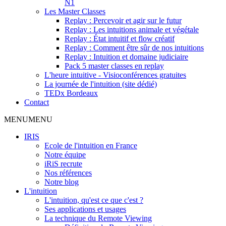
N1
Les Master Classes
Replay : Percevoir et agir sur le futur
Replay : Les intuitions animale et végétale
Replay : État intuitif et flow créatif
Replay : Comment être sûr de nos intuitions
Replay : Intuition et domaine judiciaire
Pack 5 master classes en replay
L'heure intuitive - Visioconférences gratuites
La journée de l'intuition (site dédié)
TEDx Bordeaux
Contact
MENU
MENU
IRIS
Ecole de l'intuition en France
Notre équipe
iRiS recrute
Nos références
Notre blog
L'intuition
L'intuition, qu'est ce que c'est ?
Ses applications et usages
La technique du Remote Viewing