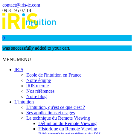
contact@iris-ic.com
09 81 95 07 14
0
was successfully added to your cart.
MENU
MENU
IRIS
Ecole de l'intuition en France
Notre équipe
iRiS recrute
Nos références
Notre blog
L'intuition
L'intuition, qu'est ce que c'est ?
Ses applications et usages
La technique du Remote Viewing
Définition du Remote Viewing
Historique du Remote Viewing