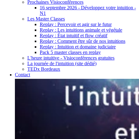
Prochaines Visioconférences
16 septembre 2026 - Développez votre intuition -
N1
Les Master Classes
Replay : Percevoir et agir sur le futur
Replay : Les intuitions animale et végétale
Replay : État intuitif et flow créatif
Replay : Comment être sûr de nos intuitions
Replay : Intuition et domaine judiciaire
Pack 5 master classes en replay
L'heure intuitive - Visioconférences gratuites
La journée de l'intuition (site dédié)
TEDx Bordeaux
Contact