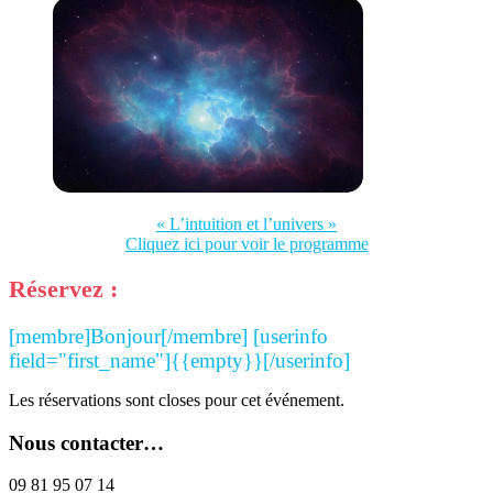
« L’intuition et l’univers »
Cliquez ici pour voir le programme
Réservez :
[membre]Bonjour[/membre] [userinfo
field="first_name"]{{empty}}[/userinfo]
Les réservations sont closes pour cet événement.
Nous contacter…
09 81 95 07 14