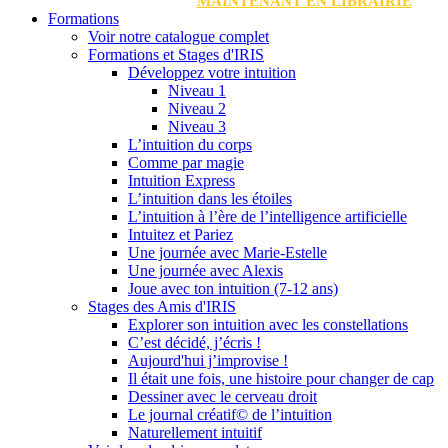
MAINTENANT EN LIBRAIRIE
Formations
Voir notre catalogue complet
Formations et Stages d'IRIS
Développez votre intuition
Niveau 1
Niveau 2
Niveau 3
L’intuition du corps
Comme par magie
Intuition Express
L’intuition dans les étoiles
L’intuition à l’ère de l’intelligence artificielle
Intuitez et Pariez
Une journée avec Marie-Estelle
Une journée avec Alexis
Joue avec ton intuition (7-12 ans)
Stages des Amis d'IRIS
Explorer son intuition avec les constellations
C’est décidé, j’écris !
Aujourd'hui j’improvise !
Il était une fois, une histoire pour changer de cap
Dessiner avec le cerveau droit
Le journal créatif© de l’intuition
Naturellement intuitif