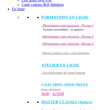
Lire notre livre d'or
Carte cadeau iRiS Intuition
En ligne
FORMATIONS EN LIGNE
- Développez votre intuition - Niveau 1
Prochaine visioconférence : 16 septembre
- Développez votre intuition - Niveau 2
- Développez votre intuition - Niveau 3
- Prenez contact avec votre intuition
ATELIER EN LIGNE
- Les petits mots de votre histoire
COACHING INDIVIDUEL
(tous niveaux)
1h30
-
3
1h30
x
MASTER CLASSES
(Replays)