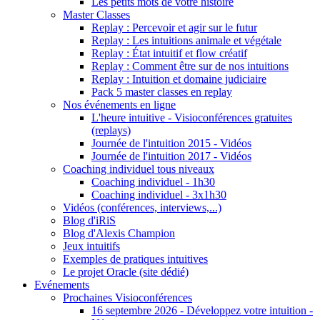
Les petits mots de votre histoire
Master Classes
Replay : Percevoir et agir sur le futur
Replay : Les intuitions animale et végétale
Replay : État intuitif et flow créatif
Replay : Comment être sur de nos intuitions
Replay : Intuition et domaine judiciaire
Pack 5 master classes en replay
Nos événements en ligne
L'heure intuitive - Visioconférences gratuites
(replays)
Journée de l'intuition 2015 - Vidéos
Journée de l'intuition 2017 - Vidéos
Coaching individuel tous niveaux
Coaching individuel - 1h30
Coaching individuel - 3x1h30
Vidéos (conférences, interviews,...)
Blog d'iRiS
Blog d'Alexis Champion
Jeux intuitifs
Exemples de pratiques intuitives
Le projet Oracle (site dédié)
Evénements
Prochaines Visioconférences
16 septembre 2026 - Développez votre intuition -