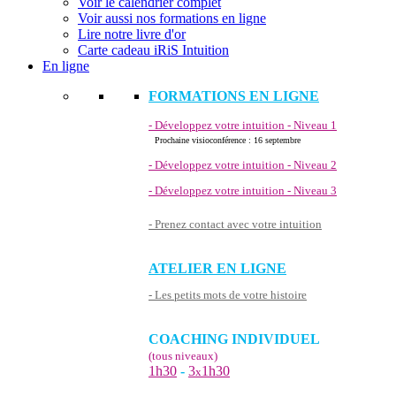
Voir le calendrier complet
Voir aussi nos formations en ligne
Lire notre livre d'or
Carte cadeau iRiS Intuition
En ligne
FORMATIONS EN LIGNE
- Développez votre intuition - Niveau 1
Prochaine visioconférence : 16 septembre
- Développez votre intuition - Niveau 2
- Développez votre intuition - Niveau 3
- Prenez contact avec votre intuition
ATELIER EN LIGNE
- Les petits mots de votre histoire
COACHING INDIVIDUEL
(tous niveaux)
1h30
-
3
1h30
x