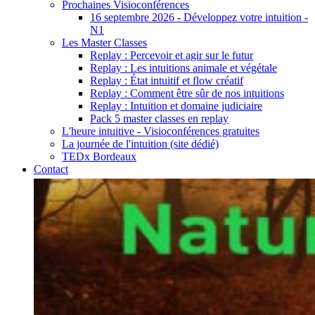
Prochaines Visioconférences
16 septembre 2026 - Développez votre intuition -
N1
Les Master Classes
Replay : Percevoir et agir sur le futur
Replay : Les intuitions animale et végétale
Replay : État intuitif et flow créatif
Replay : Comment être sûr de nos intuitions
Replay : Intuition et domaine judiciaire
Pack 5 master classes en replay
L'heure intuitive - Visioconférences gratuites
La journée de l'intuition (site dédié)
TEDx Bordeaux
Contact