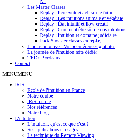
N1
Les Master Classes
Replay : Percevoir et agir sur le futur
Replay : Les intuitions animale et végétale
Replay : État intuitif et flow créatif
Replay : Comment être sûr de nos intuitions
Replay : Intuition et domaine judiciaire
Pack 5 master classes en replay
L'heure intuitive - Visioconférences gratuites
La journée de l'intuition (site dédié)
TEDx Bordeaux
Contact
MENU
MENU
IRIS
Ecole de l'intuition en France
Notre équipe
iRiS recrute
Nos références
Notre blog
L'intuition
L'intuition, qu'est ce que c'est ?
Ses applications et usages
La technique du Remote Viewing