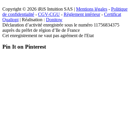
Copyright © 2026 iRiS Intuition SAS |
Mentions légales
-
Politique
de confidentialité
-
CGV-CGU
-
Règlement intérieur
-
Certificat
Qualiopi
| Réalisation :
Donitow
Déclaration d’activité enregistrée sous le numéro 11756834375
auprès du préfet de région d’Ile de France
Cet enregistrement ne vaut pas agrément de l'Etat
Pin It on Pinterest