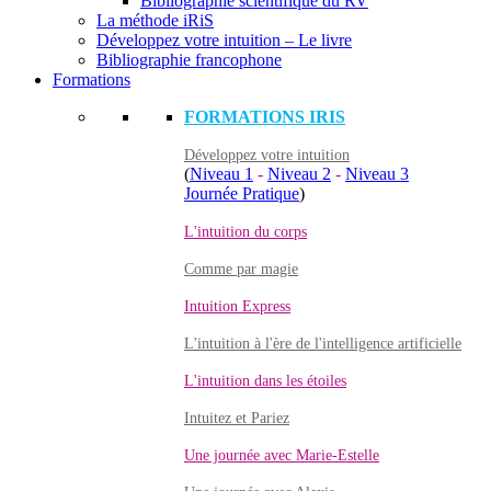
Bibliographie scientifique du RV
La méthode iRiS
Développez votre intuition – Le livre
Bibliographie francophone
Formations
FORMATIONS IRIS
Développez votre intuition
(
Niveau 1
-
Niveau 2
-
Niveau 3
Journée Pratique
)
L'intuition du corps
Comme par magie
Intuition Express
L'intuition à l'ère de l'intelligence artificielle
L'intuition dans les étoiles
Intuitez et Pariez
Une journée avec Marie-Estelle