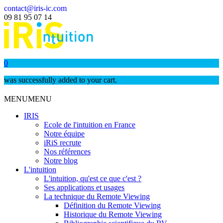
contact@iris-ic.com
09 81 95 07 14
0
was successfully added to your cart.
MENU
MENU
IRIS
Ecole de l'intuition en France
Notre équipe
iRiS recrute
Nos références
Notre blog
L'intuition
L'intuition, qu'est ce que c'est ?
Ses applications et usages
La technique du Remote Viewing
Définition du Remote Viewing
Historique du Remote Viewing