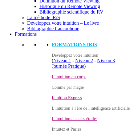
Définition du Remote Viewing
Historique du Remote Viewing
Bibliographie scientifique du RV
La méthode iRiS
Développez votre intuition – Le livre
Bibliographie francophone
Formations
FORMATIONS IRIS
Développez votre intuition
(
Niveau 1
-
Niveau 2
-
Niveau 3
Journée Pratique
)
L'intuition du corps
Comme par magie
Intuition Express
L'intuition à l'ère de l'intelligence artificielle
L'intuition dans les étoiles
Intuitez et Pariez