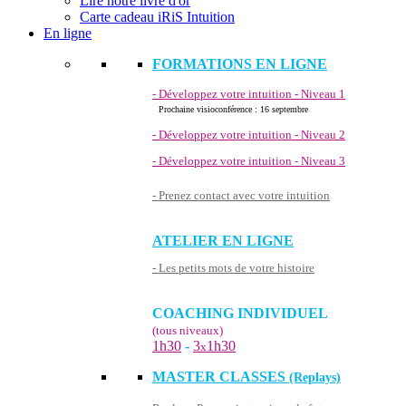
Lire notre livre d'or
Carte cadeau iRiS Intuition
En ligne
FORMATIONS EN LIGNE
- Développez votre intuition - Niveau 1
Prochaine visioconférence : 16 septembre
- Développez votre intuition - Niveau 2
- Développez votre intuition - Niveau 3
- Prenez contact avec votre intuition
ATELIER EN LIGNE
- Les petits mots de votre histoire
COACHING INDIVIDUEL
(tous niveaux)
1h30
-
3
1h30
x
MASTER CLASSES
(Replays)