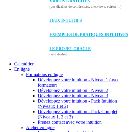
VIDÉOS GRATUITES
(des dizaines de conférences, interviews, soirées,...)
JEUX INTUITIFS
EXEMPLES DE PRATIQUES INTUITIVES
LE PROJET ORACLE
(site dédié)
Calendrier
En ligne
Formations en ligne
Développez votre intuition - Niveau 1 (avec
formateur)
Développez votre intuition - Niveau 2
Développez votre intuition - Niveau 3
Développez votre intuition - Pack Intuition
(Niveaux 1 et 2)
Développez votre intuition - Pack Complet
(Niveaux 1, 2 et 3)
Prenez contact avec votre intuition
Atelier en ligne