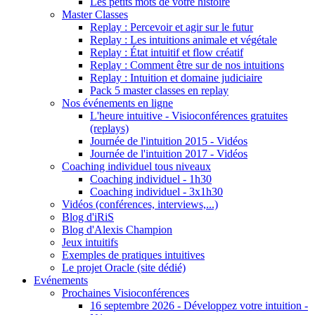
Les petits mots de votre histoire
Master Classes
Replay : Percevoir et agir sur le futur
Replay : Les intuitions animale et végétale
Replay : État intuitif et flow créatif
Replay : Comment être sur de nos intuitions
Replay : Intuition et domaine judiciaire
Pack 5 master classes en replay
Nos événements en ligne
L'heure intuitive - Visioconférences gratuites
(replays)
Journée de l'intuition 2015 - Vidéos
Journée de l'intuition 2017 - Vidéos
Coaching individuel tous niveaux
Coaching individuel - 1h30
Coaching individuel - 3x1h30
Vidéos (conférences, interviews,...)
Blog d'iRiS
Blog d'Alexis Champion
Jeux intuitifs
Exemples de pratiques intuitives
Le projet Oracle (site dédié)
Evénements
Prochaines Visioconférences
16 septembre 2026 - Développez votre intuition -