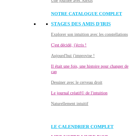
Une journée avec Alexis
NOTRE CATALOGUE COMPLET
STAGES DES AMIS D'IRIS
Explorer son intuition avec les constellations
C'est décidé, j'écris !
Aujourd'hui j'improvise !
Il était une fois, une histoire pour changer de
cap
Dessiner avec le cerveau droit
Le journal créatif© de l'intuition
Naturellement intuitif
LE CALENDRIER COMPLET