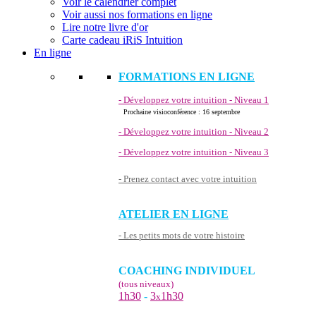
Voir le calendrier complet
Voir aussi nos formations en ligne
Lire notre livre d'or
Carte cadeau iRiS Intuition
En ligne
FORMATIONS EN LIGNE
- Développez votre intuition - Niveau 1
Prochaine visioconférence : 16 septembre
- Développez votre intuition - Niveau 2
- Développez votre intuition - Niveau 3
- Prenez contact avec votre intuition
ATELIER EN LIGNE
- Les petits mots de votre histoire
COACHING INDIVIDUEL
(tous niveaux)
1h30
-
3
1h30
x