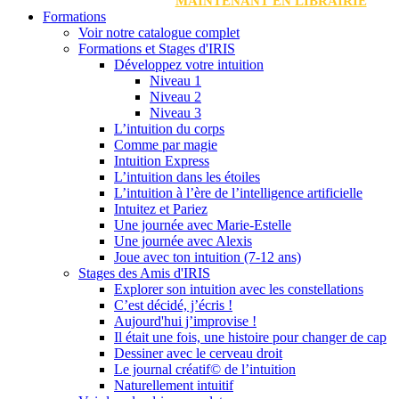
MAINTENANT EN LIBRAIRIE
Formations
Voir notre catalogue complet
Formations et Stages d'IRIS
Développez votre intuition
Niveau 1
Niveau 2
Niveau 3
L’intuition du corps
Comme par magie
Intuition Express
L’intuition dans les étoiles
L’intuition à l’ère de l’intelligence artificielle
Intuitez et Pariez
Une journée avec Marie-Estelle
Une journée avec Alexis
Joue avec ton intuition (7-12 ans)
Stages des Amis d'IRIS
Explorer son intuition avec les constellations
C’est décidé, j’écris !
Aujourd'hui j’improvise !
Il était une fois, une histoire pour changer de cap
Dessiner avec le cerveau droit
Le journal créatif© de l’intuition
Naturellement intuitif