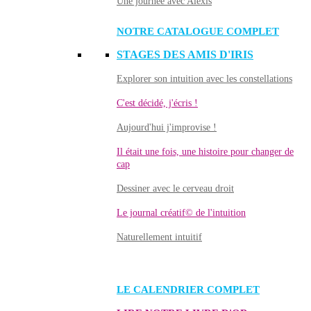
Une journée avec Alexis
NOTRE CATALOGUE COMPLET
STAGES DES AMIS D'IRIS
Explorer son intuition avec les constellations
C'est décidé, j'écris !
Aujourd'hui j'improvise !
Il était une fois, une histoire pour changer de
cap
Dessiner avec le cerveau droit
Le journal créatif© de l'intuition
Naturellement intuitif
LE CALENDRIER COMPLET