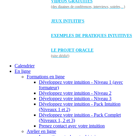
VIDÉOS GRATUITES
(des dizaines de conférences, interviews, soirées,...)
JEUX INTUITIFS
EXEMPLES DE PRATIQUES INTUITIVES
LE PROJET ORACLE
(site dédié)
Calendrier
En ligne
Formations en ligne
Développez votre intuition - Niveau 1 (avec
formateur)
Développez votre intuition - Niveau 2
Développez votre intuition - Niveau 3
Développez votre intuition - Pack Intuition
(Niveaux 1 et 2)
Développez votre intuition - Pack Complet
(Niveaux 1, 2 et 3)
Prenez contact avec votre intuition
Atelier en ligne