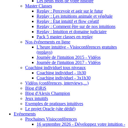
Les petits mots de votre histoire
Master Classes
Replay : Percevoir et agir sur le futur
Replay : Les intuitions animale et végétale
Replay : État intuitif et flow créatif
Replay : Comment être sur de nos intuitions
Replay : Intuition et domaine judiciaire
Pack 5 master classes en replay
Nos événements en ligne
L'heure intuitive - Visioconférences gratuites
(replays)
Journée de l'intuition 2015 - Vidéos
Journée de l'intuition 2017 - Vidéos
Coaching individuel tous niveaux
Coaching individuel - 1h30
Coaching individuel - 3x1h30
Vidéos (conférences, interviews,...)
Blog d'iRiS
Blog d'Alexis Champion
Jeux intuitifs
Exemples de pratiques intuitives
Le projet Oracle (site dédié)
Evénements
Prochaines Visioconférences
16 septembre 2026 - Développez votre intuition -