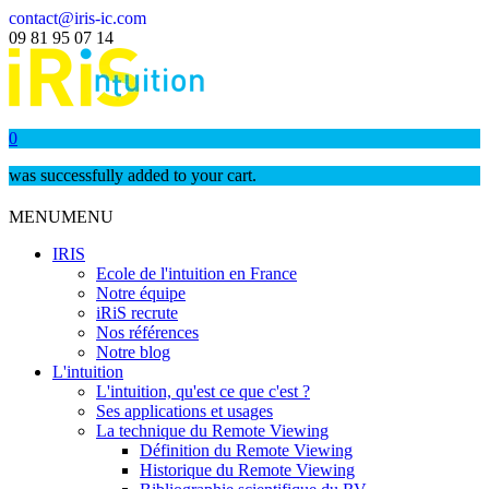
contact@iris-ic.com
09 81 95 07 14
0
was successfully added to your cart.
MENU
MENU
IRIS
Ecole de l'intuition en France
Notre équipe
iRiS recrute
Nos références
Notre blog
L'intuition
L'intuition, qu'est ce que c'est ?
Ses applications et usages
La technique du Remote Viewing
Définition du Remote Viewing
Historique du Remote Viewing