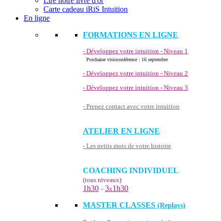
Lire notre livre d'or
Carte cadeau iRiS Intuition
En ligne
FORMATIONS EN LIGNE
- Développez votre intuition - Niveau 1
Prochaine visioconférence : 16 septembre
- Développez votre intuition - Niveau 2
- Développez votre intuition - Niveau 3
- Prenez contact avec votre intuition
ATELIER EN LIGNE
- Les petits mots de votre histoire
COACHING INDIVIDUEL
(tous niveaux)
1h30
-
3
1h30
x
MASTER CLASSES
(Replays)