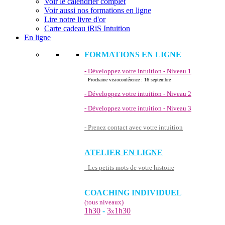
Voir le calendrier complet
Voir aussi nos formations en ligne
Lire notre livre d'or
Carte cadeau iRiS Intuition
En ligne
FORMATIONS EN LIGNE
- Développez votre intuition - Niveau 1
Prochaine visioconférence : 16 septembre
- Développez votre intuition - Niveau 2
- Développez votre intuition - Niveau 3
- Prenez contact avec votre intuition
ATELIER EN LIGNE
- Les petits mots de votre histoire
COACHING INDIVIDUEL
(tous niveaux)
1h30
-
3
1h30
x