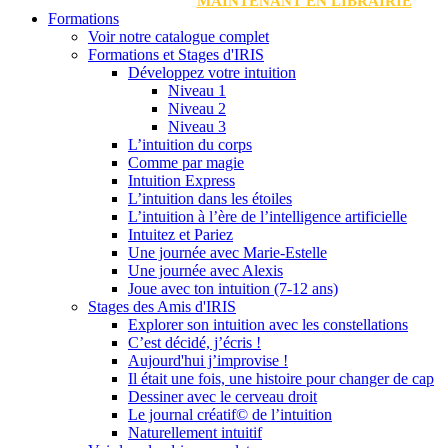
MAINTENANT EN LIBRAIRIE
Formations
Voir notre catalogue complet
Formations et Stages d'IRIS
Développez votre intuition
Niveau 1
Niveau 2
Niveau 3
L’intuition du corps
Comme par magie
Intuition Express
L’intuition dans les étoiles
L’intuition à l’ère de l’intelligence artificielle
Intuitez et Pariez
Une journée avec Marie-Estelle
Une journée avec Alexis
Joue avec ton intuition (7-12 ans)
Stages des Amis d'IRIS
Explorer son intuition avec les constellations
C’est décidé, j’écris !
Aujourd'hui j’improvise !
Il était une fois, une histoire pour changer de cap
Dessiner avec le cerveau droit
Le journal créatif© de l’intuition
Naturellement intuitif