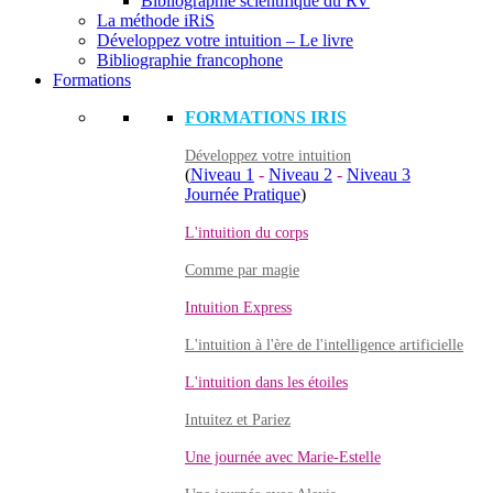
Bibliographie scientifique du RV
La méthode iRiS
Développez votre intuition – Le livre
Bibliographie francophone
Formations
FORMATIONS IRIS
Développez votre intuition
(
Niveau 1
-
Niveau 2
-
Niveau 3
Journée Pratique
)
L'intuition du corps
Comme par magie
Intuition Express
L'intuition à l'ère de l'intelligence artificielle
L'intuition dans les étoiles
Intuitez et Pariez
Une journée avec Marie-Estelle