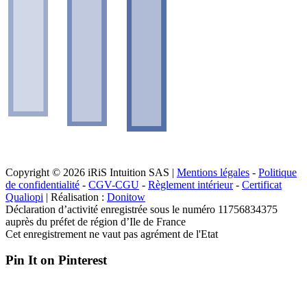
Copyright © 2026 iRiS Intuition SAS |
Mentions légales
-
Politique
de confidentialité
-
CGV-CGU
-
Règlement intérieur
-
Certificat
Qualiopi
| Réalisation :
Donitow
Déclaration d’activité enregistrée sous le numéro 11756834375
auprès du préfet de région d’Ile de France
Cet enregistrement ne vaut pas agrément de l'Etat
Pin It on Pinterest