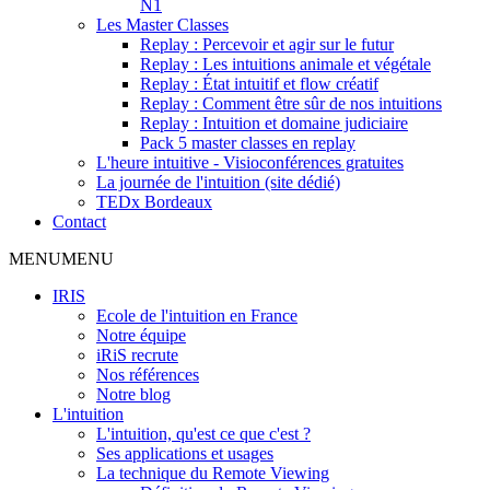
N1
Les Master Classes
Replay : Percevoir et agir sur le futur
Replay : Les intuitions animale et végétale
Replay : État intuitif et flow créatif
Replay : Comment être sûr de nos intuitions
Replay : Intuition et domaine judiciaire
Pack 5 master classes en replay
L'heure intuitive - Visioconférences gratuites
La journée de l'intuition (site dédié)
TEDx Bordeaux
Contact
MENU
MENU
IRIS
Ecole de l'intuition en France
Notre équipe
iRiS recrute
Nos références
Notre blog
L'intuition
L'intuition, qu'est ce que c'est ?
Ses applications et usages
La technique du Remote Viewing