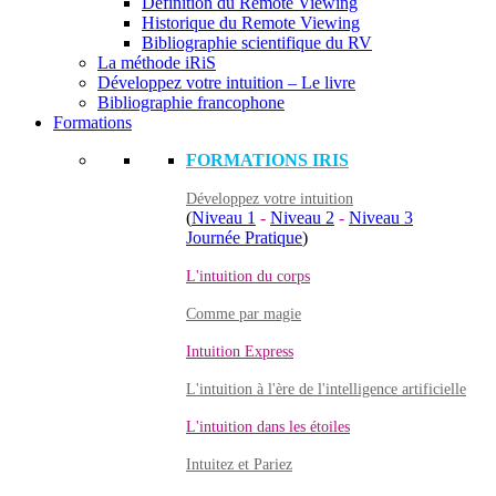
Définition du Remote Viewing
Historique du Remote Viewing
Bibliographie scientifique du RV
La méthode iRiS
Développez votre intuition – Le livre
Bibliographie francophone
Formations
FORMATIONS IRIS
Développez votre intuition
(
Niveau 1
-
Niveau 2
-
Niveau 3
Journée Pratique
)
L'intuition du corps
Comme par magie
Intuition Express
L'intuition à l'ère de l'intelligence artificielle
L'intuition dans les étoiles
Intuitez et Pariez