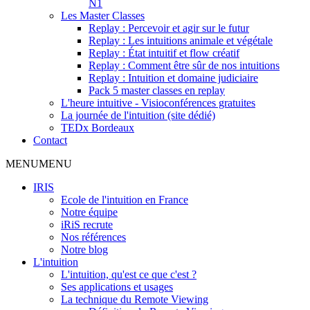
N1
Les Master Classes
Replay : Percevoir et agir sur le futur
Replay : Les intuitions animale et végétale
Replay : État intuitif et flow créatif
Replay : Comment être sûr de nos intuitions
Replay : Intuition et domaine judiciaire
Pack 5 master classes en replay
L'heure intuitive - Visioconférences gratuites
La journée de l'intuition (site dédié)
TEDx Bordeaux
Contact
MENU
MENU
IRIS
Ecole de l'intuition en France
Notre équipe
iRiS recrute
Nos références
Notre blog
L'intuition
L'intuition, qu'est ce que c'est ?
Ses applications et usages
La technique du Remote Viewing