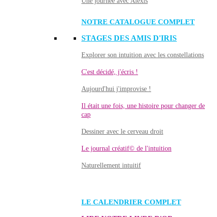
Une journée avec Alexis
NOTRE CATALOGUE COMPLET
STAGES DES AMIS D'IRIS
Explorer son intuition avec les constellations
C'est décidé, j'écris !
Aujourd'hui j'improvise !
Il était une fois, une histoire pour changer de
cap
Dessiner avec le cerveau droit
Le journal créatif© de l'intuition
Naturellement intuitif
LE CALENDRIER COMPLET