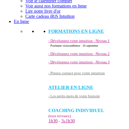
Voir le calendrier complet
Voir aussi nos formations en ligne
Lire notre livre d'or
Carte cadeau iRiS Intuition
En ligne
FORMATIONS EN LIGNE
- Développez votre intuition - Niveau 1
Prochaine visioconférence : 16 septembre
- Développez votre intuition - Niveau 2
- Développez votre intuition - Niveau 3
- Prenez contact avec votre intuition
ATELIER EN LIGNE
- Les petits mots de votre histoire
COACHING INDIVIDUEL
(tous niveaux)
1h30
-
3
1h30
x