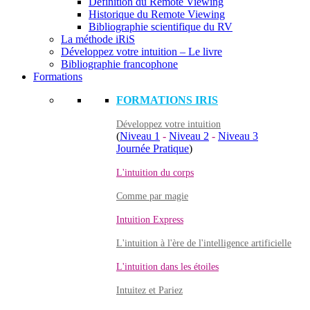
Définition du Remote Viewing
Historique du Remote Viewing
Bibliographie scientifique du RV
La méthode iRiS
Développez votre intuition – Le livre
Bibliographie francophone
Formations
FORMATIONS IRIS
Développez votre intuition
(
Niveau 1
-
Niveau 2
-
Niveau 3
Journée Pratique
)
L'intuition du corps
Comme par magie
Intuition Express
L'intuition à l'ère de l'intelligence artificielle
L'intuition dans les étoiles
Intuitez et Pariez