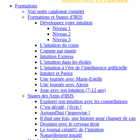
MAINTENANT EN LIBRAIRIE
Formations
Voir notre catalogue complet
Formations et Stages d'IRIS
Développez votre intuition
Niveau 1
Niveau 2
Niveau 3
L’intuition du corps
Comme par magie
Intuition Express
L’intuition dans les étoiles
L’intuition à l’ère de l’intelligence artificielle
Intuitez et Pariez
Une journée avec Marie-Estelle
Une journée avec Alexis
Joue avec ton intuition (7-12 ans)
Stages des Amis d'IRIS
Explorer son intuition avec les constellations
C’est décidé, j’écris !
Aujourd'hui j’improvise !
Il était une fois, une histoire pour changer de cap
Dessiner avec le cerveau droit
Le journal créatif© de l’intuition
Naturellement intuitif