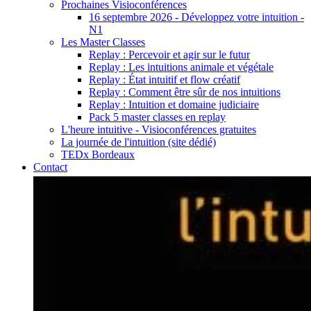
Prochaines Visioconférences
16 septembre 2026 - Développez votre intuition -
N1
Les Master Classes
Replay : Percevoir et agir sur le futur
Replay : Les intuitions animale et végétale
Replay : État intuitif et flow créatif
Replay : Comment être sûr de nos intuitions
Replay : Intuition et domaine judiciaire
Pack 5 master classes en replay
L'heure intuitive - Visioconférences gratuites
La journée de l'intuition (site dédié)
TEDx Bordeaux
Contact