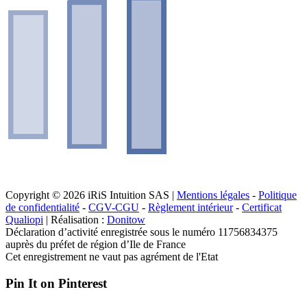
Copyright © 2026 iRiS Intuition SAS |
Mentions légales
-
Politique
de confidentialité
-
CGV-CGU
-
Règlement intérieur
-
Certificat
Qualiopi
| Réalisation :
Donitow
Déclaration d’activité enregistrée sous le numéro 11756834375
auprès du préfet de région d’Ile de France
Cet enregistrement ne vaut pas agrément de l'Etat
Pin It on Pinterest