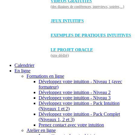
VIDÉOS GRATUITES
(des dizaines de conférences, interviews, soirées,...)
JEUX INTUITIFS
EXEMPLES DE PRATIQUES INTUITIVES
LE PROJET ORACLE
(site dédié)
Calendrier
En ligne
Formations en ligne
Développez votre intuition - Niveau 1 (avec
formateur)
Développez votre intuition - Niveau 2
Développez votre intuition - Niveau 3
Développez votre intuition - Pack Intuition
(Niveaux 1 et 2)
Développez votre intuition - Pack Complet
(Niveaux 1, 2 et 3)
Prenez contact avec votre intuition
Atelier en ligne