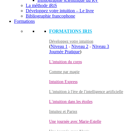
Bibliographie scientifique du RV
La méthode iRiS
Développez votre intuition – Le livre
Bibliographie francophone
Formations
FORMATIONS IRIS
Développez votre intuition
(
Niveau 1
-
Niveau 2
-
Niveau 3
Journée Pratique
)
L'intuition du corps
Comme par magie
Intuition Express
L'intuition à l'ère de l'intelligence artificielle
L'intuition dans les étoiles
Intuitez et Pariez
Une journée avec Marie-Estelle