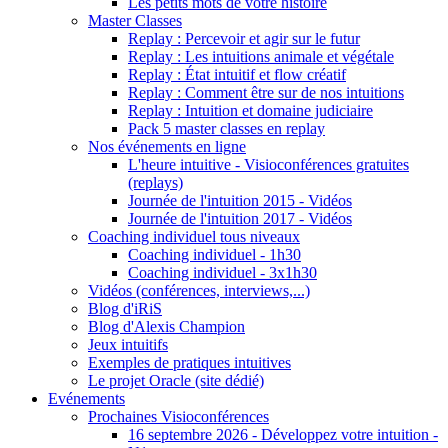
Les petits mots de votre histoire
Master Classes
Replay : Percevoir et agir sur le futur
Replay : Les intuitions animale et végétale
Replay : État intuitif et flow créatif
Replay : Comment être sur de nos intuitions
Replay : Intuition et domaine judiciaire
Pack 5 master classes en replay
Nos événements en ligne
L'heure intuitive - Visioconférences gratuites
(replays)
Journée de l'intuition 2015 - Vidéos
Journée de l'intuition 2017 - Vidéos
Coaching individuel tous niveaux
Coaching individuel - 1h30
Coaching individuel - 3x1h30
Vidéos (conférences, interviews,...)
Blog d'iRiS
Blog d'Alexis Champion
Jeux intuitifs
Exemples de pratiques intuitives
Le projet Oracle (site dédié)
Evénements
Prochaines Visioconférences
16 septembre 2026 - Développez votre intuition -