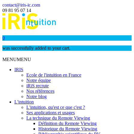
contact@iris-ic.com
09 81 95 07 14
0
was successfully added to your cart.
MENU
MENU
IRIS
Ecole de l'intuition en France
Notre équipe
iRiS recrute
Nos références
Notre blog
L'intuition
L'intuition, qu'est ce que c'est ?
Ses applications et usages
La technique du Remote Viewing
Définition du Remote Viewing
Historique du Remote Viewing