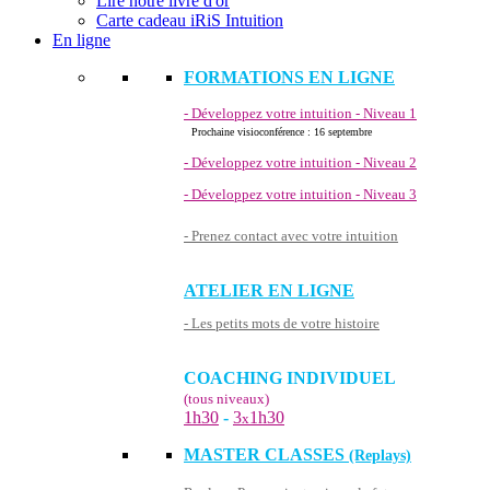
Lire notre livre d'or
Carte cadeau iRiS Intuition
En ligne
FORMATIONS EN LIGNE
- Développez votre intuition - Niveau 1
Prochaine visioconférence : 16 septembre
- Développez votre intuition - Niveau 2
- Développez votre intuition - Niveau 3
- Prenez contact avec votre intuition
ATELIER EN LIGNE
- Les petits mots de votre histoire
COACHING INDIVIDUEL
(tous niveaux)
1h30
-
3
1h30
x
MASTER CLASSES
(Replays)