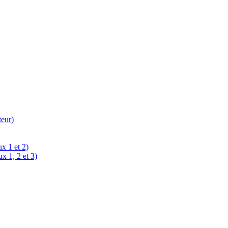
teur)
x 1 et 2)
x 1, 2 et 3)