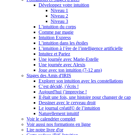
Développez votre intuition
Niveau 1
Niveau 2
Niveau 3
L’intuition du corps
Comme par magie
Intuition Express
L’intuition dans les étoiles
L’intuition à l’ère de l’intelligence artificielle
Intuitez et Pariez
Une journée avec Marie-Estelle
Une journée avec Alexis
Joue avec ton intuition (7-12 ans)
Stages des Amis d'IRIS
Explorer son intuition avec les constellations
C’est décidé, j’écris !
Aujourd'hui j’improvise !
Il était une fois, une histoire pour changer de cap
Dessiner avec le cerveau droit
Le journal créatif© de l’intuition
Naturellement intuitif
Voir le calendrier complet
Voir aussi nos formations en ligne
Lire notre livre d'or