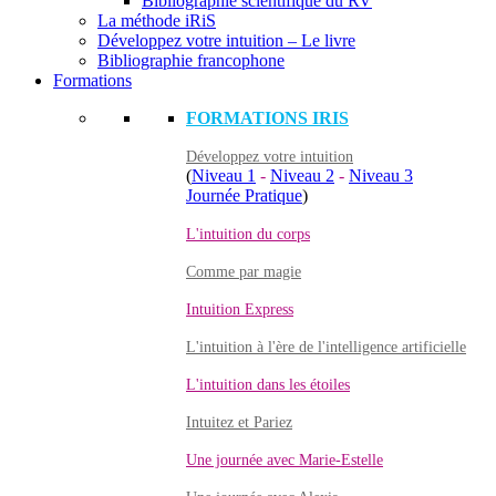
Bibliographie scientifique du RV
La méthode iRiS
Développez votre intuition – Le livre
Bibliographie francophone
Formations
FORMATIONS IRIS
Développez votre intuition
(
Niveau 1
-
Niveau 2
-
Niveau 3
Journée Pratique
)
L'intuition du corps
Comme par magie
Intuition Express
L'intuition à l'ère de l'intelligence artificielle
L'intuition dans les étoiles
Intuitez et Pariez
Une journée avec Marie-Estelle