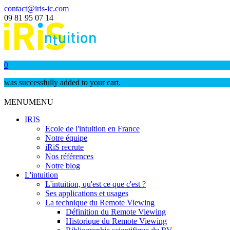
contact@iris-ic.com
09 81 95 07 14
0
was successfully added to your cart.
MENU
MENU
IRIS
Ecole de l'intuition en France
Notre équipe
iRiS recrute
Nos références
Notre blog
L'intuition
L'intuition, qu'est ce que c'est ?
Ses applications et usages
La technique du Remote Viewing
Définition du Remote Viewing
Historique du Remote Viewing