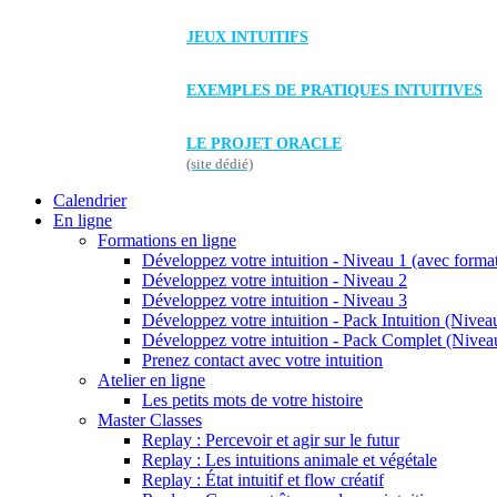
JEUX INTUITIFS
EXEMPLES DE PRATIQUES INTUITIVES
LE PROJET ORACLE
(site dédié)
Calendrier
En ligne
Formations en ligne
Développez votre intuition - Niveau 1 (avec forma
Développez votre intuition - Niveau 2
Développez votre intuition - Niveau 3
Développez votre intuition - Pack Intuition (Niveau
Développez votre intuition - Pack Complet (Niveau
Prenez contact avec votre intuition
Atelier en ligne
Les petits mots de votre histoire
Master Classes
Replay : Percevoir et agir sur le futur
Replay : Les intuitions animale et végétale
Replay : État intuitif et flow créatif