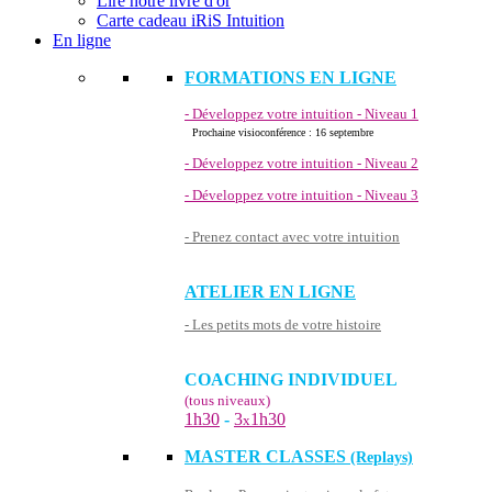
Lire notre livre d'or
Carte cadeau iRiS Intuition
En ligne
FORMATIONS EN LIGNE
- Développez votre intuition - Niveau 1
Prochaine visioconférence : 16 septembre
- Développez votre intuition - Niveau 2
- Développez votre intuition - Niveau 3
- Prenez contact avec votre intuition
ATELIER EN LIGNE
- Les petits mots de votre histoire
COACHING INDIVIDUEL
(tous niveaux)
1h30
-
3
1h30
x
MASTER CLASSES
(Replays)