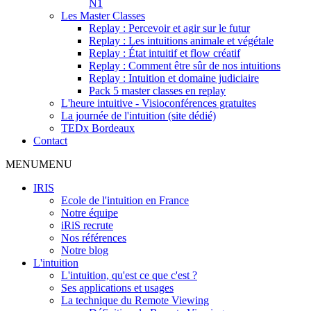
N1
Les Master Classes
Replay : Percevoir et agir sur le futur
Replay : Les intuitions animale et végétale
Replay : État intuitif et flow créatif
Replay : Comment être sûr de nos intuitions
Replay : Intuition et domaine judiciaire
Pack 5 master classes en replay
L'heure intuitive - Visioconférences gratuites
La journée de l'intuition (site dédié)
TEDx Bordeaux
Contact
MENU
MENU
IRIS
Ecole de l'intuition en France
Notre équipe
iRiS recrute
Nos références
Notre blog
L'intuition
L'intuition, qu'est ce que c'est ?
Ses applications et usages
La technique du Remote Viewing