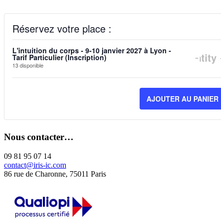
Réservez votre place :
L'intuition du corps - 9-10 janvier 2027 à Lyon -
DIM
-
Quantity
Tarif Particulier (Inscription)
13
disponible
LA
QUA
AJOUTER AU PANIER
DE
BIL
Nous contacter…
POU
L'IN
09 81 95 07 14
contact@iris-ic.com
DU
86 rue de Charonne, 75011 Paris
COR
-