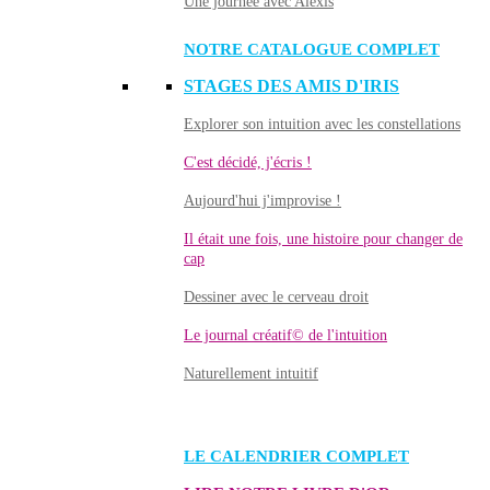
Une journée avec Alexis
NOTRE CATALOGUE COMPLET
STAGES DES AMIS D'IRIS
Explorer son intuition avec les constellations
C'est décidé, j'écris !
Aujourd'hui j'improvise !
Il était une fois, une histoire pour changer de
cap
Dessiner avec le cerveau droit
Le journal créatif© de l'intuition
Naturellement intuitif
LE CALENDRIER COMPLET