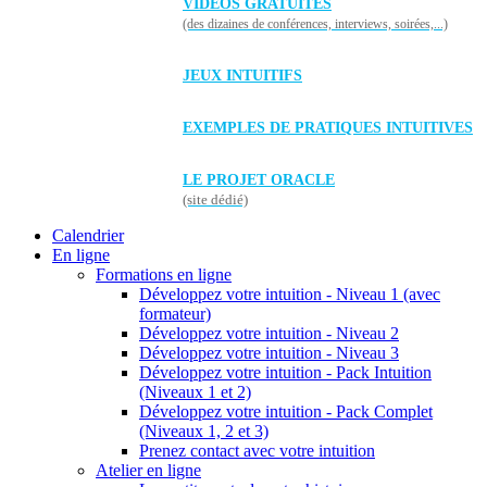
VIDÉOS GRATUITES
(des dizaines de conférences, interviews, soirées,...)
JEUX INTUITIFS
EXEMPLES DE PRATIQUES INTUITIVES
LE PROJET ORACLE
(site dédié)
Calendrier
En ligne
Formations en ligne
Développez votre intuition - Niveau 1 (avec
formateur)
Développez votre intuition - Niveau 2
Développez votre intuition - Niveau 3
Développez votre intuition - Pack Intuition
(Niveaux 1 et 2)
Développez votre intuition - Pack Complet
(Niveaux 1, 2 et 3)
Prenez contact avec votre intuition
Atelier en ligne