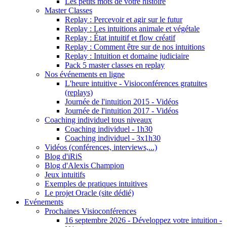
Les petits mots de votre histoire
Master Classes
Replay : Percevoir et agir sur le futur
Replay : Les intuitions animale et végétale
Replay : État intuitif et flow créatif
Replay : Comment être sur de nos intuitions
Replay : Intuition et domaine judiciaire
Pack 5 master classes en replay
Nos événements en ligne
L'heure intuitive - Visioconférences gratuites
(replays)
Journée de l'intuition 2015 - Vidéos
Journée de l'intuition 2017 - Vidéos
Coaching individuel tous niveaux
Coaching individuel - 1h30
Coaching individuel - 3x1h30
Vidéos (conférences, interviews,...)
Blog d'iRiS
Blog d'Alexis Champion
Jeux intuitifs
Exemples de pratiques intuitives
Le projet Oracle (site dédié)
Evénements
Prochaines Visioconférences
16 septembre 2026 - Développez votre intuition -