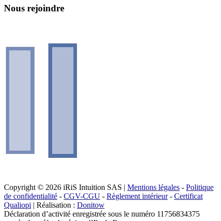
Nous rejoindre
Copyright © 2026 iRiS Intuition SAS |
Mentions légales
-
Politique
de confidentialité
-
CGV-CGU
-
Règlement intérieur
-
Certificat
Qualiopi
| Réalisation :
Donitow
Déclaration d’activité enregistrée sous le numéro 11756834375