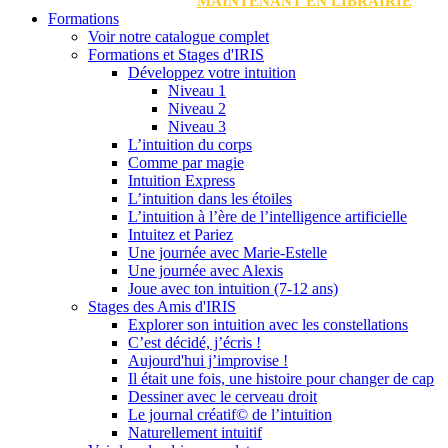
MAINTENANT EN LIBRAIRIE
Formations
Voir notre catalogue complet
Formations et Stages d'IRIS
Développez votre intuition
Niveau 1
Niveau 2
Niveau 3
L’intuition du corps
Comme par magie
Intuition Express
L’intuition dans les étoiles
L’intuition à l’ère de l’intelligence artificielle
Intuitez et Pariez
Une journée avec Marie-Estelle
Une journée avec Alexis
Joue avec ton intuition (7-12 ans)
Stages des Amis d'IRIS
Explorer son intuition avec les constellations
C’est décidé, j’écris !
Aujourd'hui j’improvise !
Il était une fois, une histoire pour changer de cap
Dessiner avec le cerveau droit
Le journal créatif© de l’intuition
Naturellement intuitif