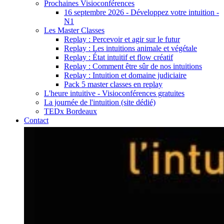
Prochaines Visioconférences
16 septembre 2026 - Développez votre intuition -
N1
Les Master Classes
Replay : Percevoir et agir sur le futur
Replay : Les intuitions animale et végétale
Replay : État intuitif et flow créatif
Replay : Comment être sûr de nos intuitions
Replay : Intuition et domaine judiciaire
Pack 5 master classes en replay
L'heure intuitive - Visioconférences gratuites
La journée de l'intuition (site dédié)
TEDx Bordeaux
Contact