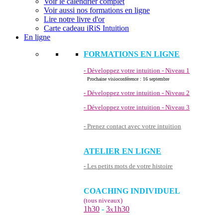
Voir le calendrier complet
Voir aussi nos formations en ligne
Lire notre livre d'or
Carte cadeau iRiS Intuition
En ligne
FORMATIONS EN LIGNE
- Développez votre intuition - Niveau 1
Prochaine visioconférence : 16 septembre
- Développez votre intuition - Niveau 2
- Développez votre intuition - Niveau 3
- Prenez contact avec votre intuition
ATELIER EN LIGNE
- Les petits mots de votre histoire
COACHING INDIVIDUEL
(tous niveaux)
1h30
-
3
1h30
x