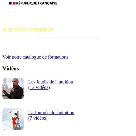
9-
10
La certification qualité a été délivrée au titre de la catégorie d'action
JAN
suivante :
ACTIONS DE FORMATION
2027
À
iRiS Intuition est un organisme de formation professionnelle
continue.
LYO
Voir notre catalogue de formations
-
Vidéos
TAR
Les Jeudis de l'intuition
PAR
(12 vidéos)
(INS
La Journée de l'intuition
(7 vidéos)