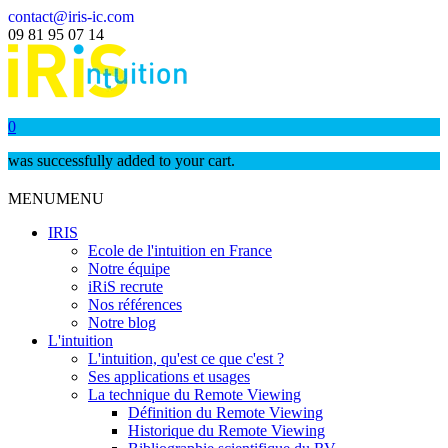
contact@iris-ic.com
09 81 95 07 14
0
was successfully added to your cart.
MENU
MENU
IRIS
Ecole de l'intuition en France
Notre équipe
iRiS recrute
Nos références
Notre blog
L'intuition
L'intuition, qu'est ce que c'est ?
Ses applications et usages
La technique du Remote Viewing
Définition du Remote Viewing
Historique du Remote Viewing