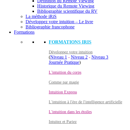
Définition du Remote Viewing
Historique du Remote Viewing
Bibliographie scientifique du RV
La méthode iRiS
Développez votre intuition – Le livre
Bibliographie francophone
Formations
FORMATIONS IRIS
Développez votre intuition
(
Niveau 1
-
Niveau 2
-
Niveau 3
Journée Pratique
)
L'intuition du corps
Comme par magie
Intuition Express
L'intuition à l'ère de l'intelligence artificielle
L'intuition dans les étoiles
Intuitez et Pariez