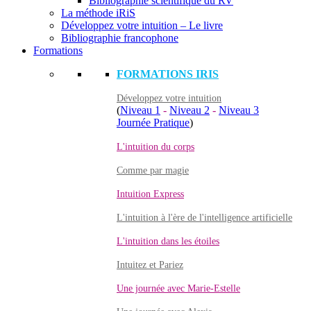
Bibliographie scientifique du RV
La méthode iRiS
Développez votre intuition – Le livre
Bibliographie francophone
Formations
FORMATIONS IRIS
Développez votre intuition
(
Niveau 1
-
Niveau 2
-
Niveau 3
Journée Pratique
)
L'intuition du corps
Comme par magie
Intuition Express
L'intuition à l'ère de l'intelligence artificielle
L'intuition dans les étoiles
Intuitez et Pariez
Une journée avec Marie-Estelle