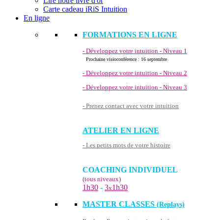
Lire notre livre d'or
Carte cadeau iRiS Intuition
En ligne
FORMATIONS EN LIGNE
- Développez votre intuition - Niveau 1
Prochaine visioconférence : 16 septembre
- Développez votre intuition - Niveau 2
- Développez votre intuition - Niveau 3
- Prenez contact avec votre intuition
ATELIER EN LIGNE
- Les petits mots de votre histoire
COACHING INDIVIDUEL
(tous niveaux)
1h30
-
3
1h30
x
MASTER CLASSES
(Replays)