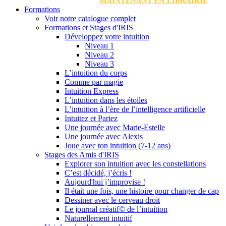
MAINTENANT EN LIBRAIRIE
Formations
Voir notre catalogue complet
Formations et Stages d'IRIS
Développez votre intuition
Niveau 1
Niveau 2
Niveau 3
L’intuition du corps
Comme par magie
Intuition Express
L’intuition dans les étoiles
L’intuition à l’ère de l’intelligence artificielle
Intuitez et Pariez
Une journée avec Marie-Estelle
Une journée avec Alexis
Joue avec ton intuition (7-12 ans)
Stages des Amis d'IRIS
Explorer son intuition avec les constellations
C’est décidé, j’écris !
Aujourd'hui j’improvise !
Il était une fois, une histoire pour changer de cap
Dessiner avec le cerveau droit
Le journal créatif© de l’intuition
Naturellement intuitif