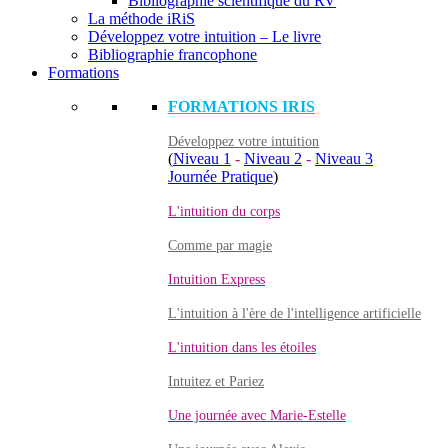
Bibliographie scientifique du RV
La méthode iRiS
Développez votre intuition – Le livre
Bibliographie francophone
Formations
FORMATIONS IRIS
Développez votre intuition
(
Niveau 1
-
Niveau 2
-
Niveau 3
Journée Pratique
)
L'intuition du corps
Comme par magie
Intuition Express
L'intuition à l'ère de l'intelligence artificielle
L'intuition dans les étoiles
Intuitez et Pariez
Une journée avec Marie-Estelle