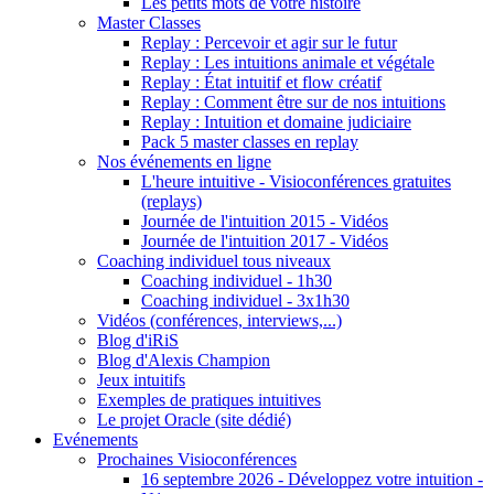
Les petits mots de votre histoire
Master Classes
Replay : Percevoir et agir sur le futur
Replay : Les intuitions animale et végétale
Replay : État intuitif et flow créatif
Replay : Comment être sur de nos intuitions
Replay : Intuition et domaine judiciaire
Pack 5 master classes en replay
Nos événements en ligne
L'heure intuitive - Visioconférences gratuites
(replays)
Journée de l'intuition 2015 - Vidéos
Journée de l'intuition 2017 - Vidéos
Coaching individuel tous niveaux
Coaching individuel - 1h30
Coaching individuel - 3x1h30
Vidéos (conférences, interviews,...)
Blog d'iRiS
Blog d'Alexis Champion
Jeux intuitifs
Exemples de pratiques intuitives
Le projet Oracle (site dédié)
Evénements
Prochaines Visioconférences
16 septembre 2026 - Développez votre intuition -