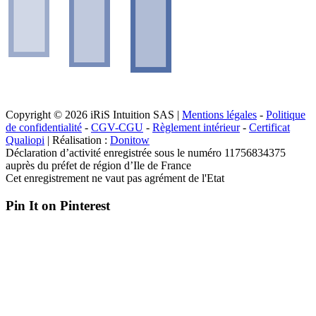
Copyright © 2026 iRiS Intuition SAS |
Mentions légales
-
Politique
de confidentialité
-
CGV-CGU
-
Règlement intérieur
-
Certificat
Qualiopi
| Réalisation :
Donitow
Déclaration d’activité enregistrée sous le numéro 11756834375
auprès du préfet de région d’Ile de France
Cet enregistrement ne vaut pas agrément de l'Etat
Pin It on Pinterest