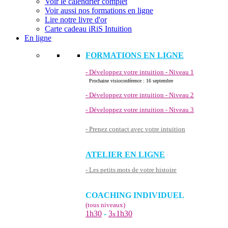
Voir le calendrier complet
Voir aussi nos formations en ligne
Lire notre livre d'or
Carte cadeau iRiS Intuition
En ligne
FORMATIONS EN LIGNE
- Développez votre intuition - Niveau 1
Prochaine visioconférence : 16 septembre
- Développez votre intuition - Niveau 2
- Développez votre intuition - Niveau 3
- Prenez contact avec votre intuition
ATELIER EN LIGNE
- Les petits mots de votre histoire
COACHING INDIVIDUEL
(tous niveaux)
1h30
-
3
1h30
x