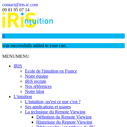
contact@iris-ic.com
09 81 95 07 14
0
was successfully added to your cart.
MENU
MENU
IRIS
Ecole de l'intuition en France
Notre équipe
iRiS recrute
Nos références
Notre blog
L'intuition
L'intuition, qu'est ce que c'est ?
Ses applications et usages
La technique du Remote Viewing
Définition du Remote Viewing
Historique du Remote Viewing