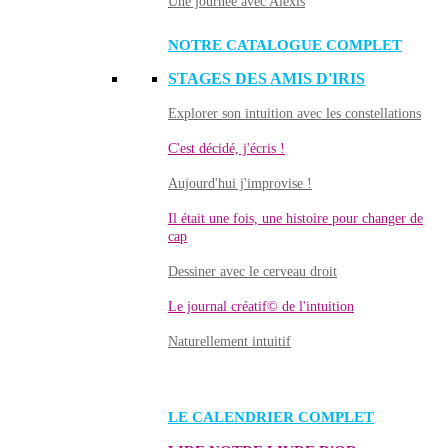
Une journée avec Alexis
NOTRE CATALOGUE COMPLET
STAGES DES AMIS D'IRIS
Explorer son intuition avec les constellations
C'est décidé, j'écris !
Aujourd'hui j'improvise !
Il était une fois, une histoire pour changer de
cap
Dessiner avec le cerveau droit
Le journal créatif© de l'intuition
Naturellement intuitif
LE CALENDRIER COMPLET