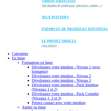
VIDÉOS GRATUITES
(des dizaines de conférences, interviews, soirées,...)
JEUX INTUITIFS
EXEMPLES DE PRATIQUES INTUITIVES
LE PROJET ORACLE
(site dédié)
Calendrier
En ligne
Formations en ligne
Développez votre intuition - Niveau 1 (avec
formateur)
Développez votre intuition - Niveau 2
Développez votre intuition - Niveau 3
Développez votre intuition - Pack Intuition
(Niveaux 1 et 2)
Développez votre intuition - Pack Complet
(Niveaux 1, 2 et 3)
Prenez contact avec votre intuition
Atelier en ligne