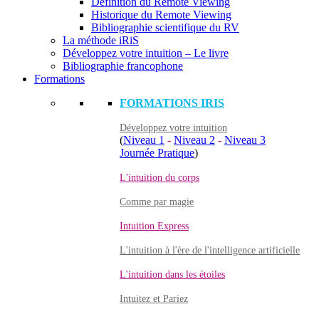
Définition du Remote Viewing
Historique du Remote Viewing
Bibliographie scientifique du RV
La méthode iRiS
Développez votre intuition – Le livre
Bibliographie francophone
Formations
FORMATIONS IRIS
Développez votre intuition
(
Niveau 1
-
Niveau 2
-
Niveau 3
Journée Pratique
)
L'intuition du corps
Comme par magie
Intuition Express
L'intuition à l'ère de l'intelligence artificielle
L'intuition dans les étoiles
Intuitez et Pariez