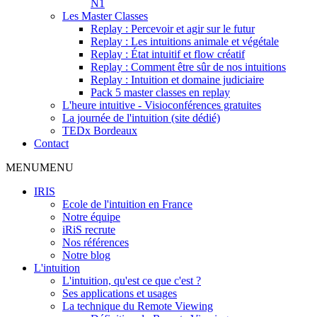
N1
Les Master Classes
Replay : Percevoir et agir sur le futur
Replay : Les intuitions animale et végétale
Replay : État intuitif et flow créatif
Replay : Comment être sûr de nos intuitions
Replay : Intuition et domaine judiciaire
Pack 5 master classes en replay
L'heure intuitive - Visioconférences gratuites
La journée de l'intuition (site dédié)
TEDx Bordeaux
Contact
MENU
MENU
IRIS
Ecole de l'intuition en France
Notre équipe
iRiS recrute
Nos références
Notre blog
L'intuition
L'intuition, qu'est ce que c'est ?
Ses applications et usages
La technique du Remote Viewing