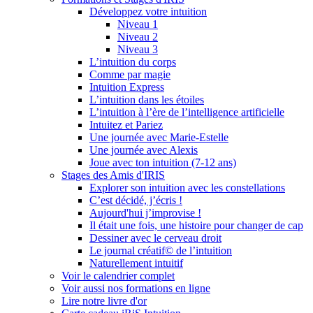
Développez votre intuition
Niveau 1
Niveau 2
Niveau 3
L’intuition du corps
Comme par magie
Intuition Express
L’intuition dans les étoiles
L’intuition à l’ère de l’intelligence artificielle
Intuitez et Pariez
Une journée avec Marie-Estelle
Une journée avec Alexis
Joue avec ton intuition (7-12 ans)
Stages des Amis d'IRIS
Explorer son intuition avec les constellations
C’est décidé, j’écris !
Aujourd'hui j’improvise !
Il était une fois, une histoire pour changer de cap
Dessiner avec le cerveau droit
Le journal créatif© de l’intuition
Naturellement intuitif
Voir le calendrier complet
Voir aussi nos formations en ligne
Lire notre livre d'or