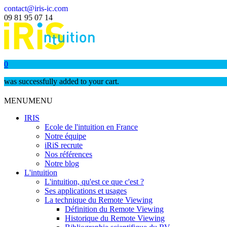
contact@iris-ic.com
09 81 95 07 14
0
was successfully added to your cart.
MENU
MENU
IRIS
Ecole de l'intuition en France
Notre équipe
iRiS recrute
Nos références
Notre blog
L'intuition
L'intuition, qu'est ce que c'est ?
Ses applications et usages
La technique du Remote Viewing
Définition du Remote Viewing
Historique du Remote Viewing