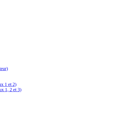
teur)
x 1 et 2)
x 1, 2 et 3)