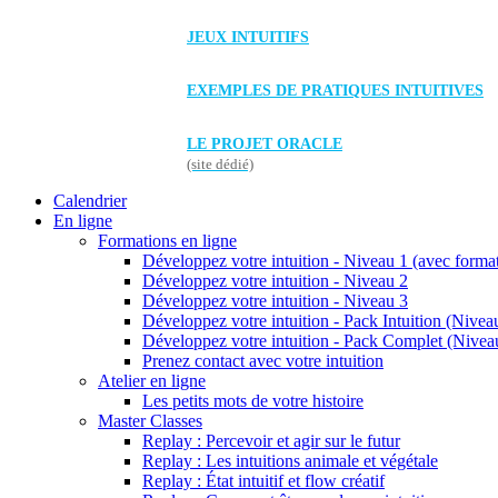
JEUX INTUITIFS
EXEMPLES DE PRATIQUES INTUITIVES
LE PROJET ORACLE
(site dédié)
Calendrier
En ligne
Formations en ligne
Développez votre intuition - Niveau 1 (avec forma
Développez votre intuition - Niveau 2
Développez votre intuition - Niveau 3
Développez votre intuition - Pack Intuition (Niveau
Développez votre intuition - Pack Complet (Niveau
Prenez contact avec votre intuition
Atelier en ligne
Les petits mots de votre histoire
Master Classes
Replay : Percevoir et agir sur le futur
Replay : Les intuitions animale et végétale
Replay : État intuitif et flow créatif