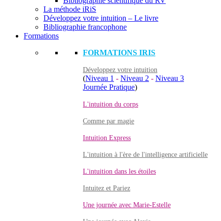
Bibliographie scientifique du RV
La méthode iRiS
Développez votre intuition – Le livre
Bibliographie francophone
Formations
FORMATIONS IRIS
Développez votre intuition
(
Niveau 1
-
Niveau 2
-
Niveau 3
Journée Pratique
)
L'intuition du corps
Comme par magie
Intuition Express
L'intuition à l'ère de l'intelligence artificielle
L'intuition dans les étoiles
Intuitez et Pariez
Une journée avec Marie-Estelle