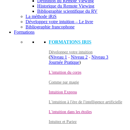
Définition du Remote Viewing
Historique du Remote Viewing
Bibliographie scientifique du RV
La méthode iRiS
Développez votre intuition – Le livre
Bibliographie francophone
Formations
FORMATIONS IRIS
Développez votre intuition
(
Niveau 1
-
Niveau 2
-
Niveau 3
Journée Pratique
)
L'intuition du corps
Comme par magie
Intuition Express
L'intuition à l'ère de l'intelligence artificielle
L'intuition dans les étoiles
Intuitez et Pariez