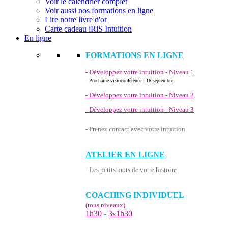
Voir le calendrier complet
Voir aussi nos formations en ligne
Lire notre livre d'or
Carte cadeau iRiS Intuition
En ligne
FORMATIONS EN LIGNE
- Développez votre intuition - Niveau 1
Prochaine visioconférence : 16 septembre
- Développez votre intuition - Niveau 2
- Développez votre intuition - Niveau 3
- Prenez contact avec votre intuition
ATELIER EN LIGNE
- Les petits mots de votre histoire
COACHING INDIVIDUEL
(tous niveaux)
1h30
-
3
1h30
x