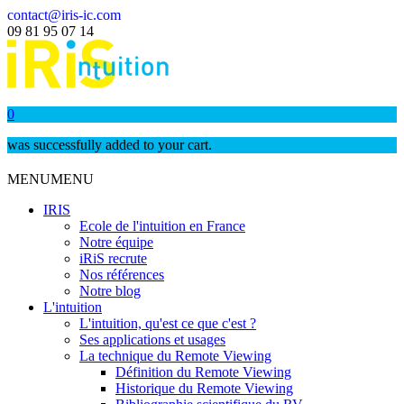
contact@iris-ic.com
09 81 95 07 14
0
was successfully added to your cart.
MENU
MENU
IRIS
Ecole de l'intuition en France
Notre équipe
iRiS recrute
Nos références
Notre blog
L'intuition
L'intuition, qu'est ce que c'est ?
Ses applications et usages
La technique du Remote Viewing
Définition du Remote Viewing
Historique du Remote Viewing