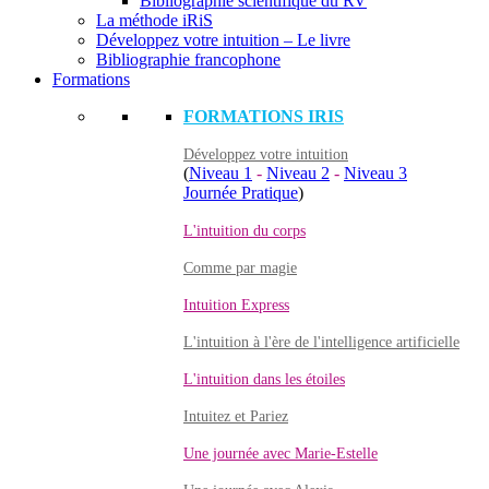
Bibliographie scientifique du RV
La méthode iRiS
Développez votre intuition – Le livre
Bibliographie francophone
Formations
FORMATIONS IRIS
Développez votre intuition
(
Niveau 1
-
Niveau 2
-
Niveau 3
Journée Pratique
)
L'intuition du corps
Comme par magie
Intuition Express
L'intuition à l'ère de l'intelligence artificielle
L'intuition dans les étoiles
Intuitez et Pariez
Une journée avec Marie-Estelle