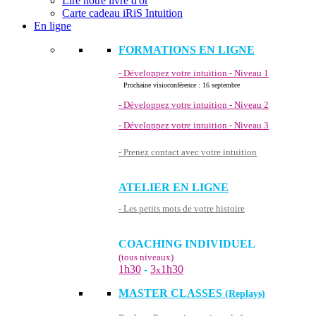
Lire notre livre d'or
Carte cadeau iRiS Intuition
En ligne
FORMATIONS EN LIGNE
- Développez votre intuition - Niveau 1
Prochaine visioconférence : 16 septembre
- Développez votre intuition - Niveau 2
- Développez votre intuition - Niveau 3
- Prenez contact avec votre intuition
ATELIER EN LIGNE
- Les petits mots de votre histoire
COACHING INDIVIDUEL
(tous niveaux)
1h30
-
3
1h30
x
MASTER CLASSES
(Replays)