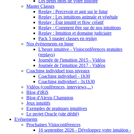
Les petits mots de votre histoire
Master Classes
Replay : Percevoir et agir sur le futur
Replay : Les intuitions animale et végétale
Replay : État intuitif et flow créatif
Replay : Comment être sur de nos intuitions
Replay : Intuition et domaine judiciaire
Pack 5 master classes en replay
Nos événements en ligne
L'heure intuitive - Visioconférences gratuites
(replays)
Journée de l'intuition 2015 - Vidéos
Journée de l'intuition 2017 - Vidéos
Coaching individuel tous niveaux
Coaching individuel - 1h30
Coaching individuel - 3x1h30
Vidéos (conférences, interviews,...)
Blog d'iRiS
Blog d'Alexis Champion
Jeux intuitifs
Exemples de pratiques intuitives
Le projet Oracle (site dédié)
Evénements
Prochaines Visioconférences
16 septembre 2026 - Développez votre intuition -