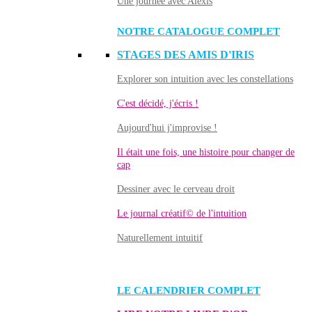
Une journée avec Alexis
NOTRE CATALOGUE COMPLET
STAGES DES AMIS D'IRIS
Explorer son intuition avec les constellations
C'est décidé, j'écris !
Aujourd'hui j'improvise !
Il était une fois, une histoire pour changer de
cap
Dessiner avec le cerveau droit
Le journal créatif© de l'intuition
Naturellement intuitif
LE CALENDRIER COMPLET