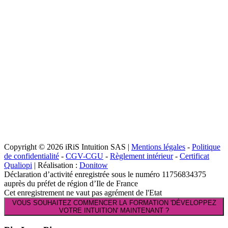
Copyright © 2026 iRiS Intuition SAS |
Mentions légales
-
Politique
de confidentialité
-
CGV-CGU
-
Règlement intérieur
-
Certificat
Qualiopi
| Réalisation :
Donitow
Déclaration d’activité enregistrée sous le numéro 11756834375
auprès du préfet de région d’Ile de France
Cet enregistrement ne vaut pas agrément de l'Etat
VOUS SOUHAITEZ COMMENCER LA FORMATION 'DÉVELOPPEZ
VOTRE INTUITION' MAINTENANT ?