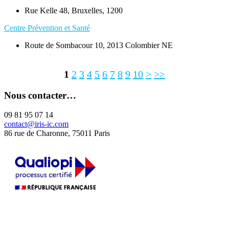
Rue Kelle 48, Bruxelles, 1200
Centre Prévention et Santé
Route de Sombacour 10, 2013 Colombier NE
1
2
3
4
5
6
7
8
9
10
>
>>
Nous contacter…
09 81 95 07 14
contact@iris-ic.com
86 rue de Charonne, 75011 Paris
La certification qualité a été délivrée au titre de la catégorie d'action
suivante :