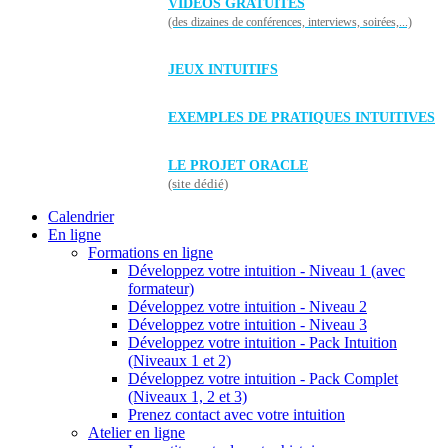
VIDÉOS GRATUITES
(des dizaines de conférences, interviews, soirées,...)
JEUX INTUITIFS
EXEMPLES DE PRATIQUES INTUITIVES
LE PROJET ORACLE
(site dédié)
Calendrier
En ligne
Formations en ligne
Développez votre intuition - Niveau 1 (avec
formateur)
Développez votre intuition - Niveau 2
Développez votre intuition - Niveau 3
Développez votre intuition - Pack Intuition
(Niveaux 1 et 2)
Développez votre intuition - Pack Complet
(Niveaux 1, 2 et 3)
Prenez contact avec votre intuition
Atelier en ligne