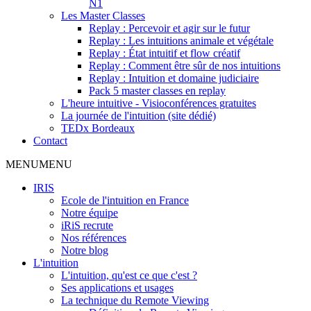
N1
Les Master Classes
Replay : Percevoir et agir sur le futur
Replay : Les intuitions animale et végétale
Replay : État intuitif et flow créatif
Replay : Comment être sûr de nos intuitions
Replay : Intuition et domaine judiciaire
Pack 5 master classes en replay
L'heure intuitive - Visioconférences gratuites
La journée de l'intuition (site dédié)
TEDx Bordeaux
Contact
MENU
MENU
IRIS
Ecole de l'intuition en France
Notre équipe
iRiS recrute
Nos références
Notre blog
L'intuition
L'intuition, qu'est ce que c'est ?
Ses applications et usages
La technique du Remote Viewing