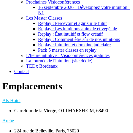
Prochaines Visioconférences
16 septembre 2026 - Développez votre intuition -
N1
Les Master Classes
Replay : Percevoir et agir sur le futur
Replay : Les intuitions animale et végétale
Replay : État intuitif et flow créatif
Replay : Comment être sûr de nos intuitions
Replay : Intuition et domaine judiciaire
Pack 5 master classes en replay
L'heure intuitive - Visioconférences gratuites
La journée de l'intuition (site dédié)
TEDx Bordeaux
Contact
Emplacements
Als Hotel
Carrefour de la Vierge, OTTMARSHEIM, 68490
Arche
224 rue de Belleville, Paris, 75020