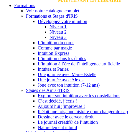
MAINTENANT EN LIBRAIRIE
Formations
Voir notre catalogue complet
Formations et Stages d'IRIS
Développez votre intuition
Niveau 1
Niveau 2
Niveau 3
L’intuition du corps
Comme par magie
Intuition Express
L’intuition dans les étoiles
L’intuition à l’ère de l’intelligence artificielle
Intuitez et Pariez
Une journée avec Marie-Estelle
Une journée avec Alexis
Joue avec ton intuition (7-12 ans)
Stages des Amis d'IRIS
Explorer son intuition avec les constellations
C’est décidé, j’écris !
Aujourd'hui j’improvise !
Il était une fois, une histoire pour changer de cap
Dessiner avec le cerveau droit
Le journal créatif© de l’intuition
Naturellement intuitif