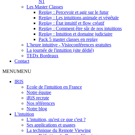
N1
Les Master Classes
Replay : Percevoir et agir sur le futur
Replay : Les intuitions animale et végétale
Replay : État intuitif et flow créatif
Replay : Comment être sûr de nos intuitions
Replay : Intuition et domaine judiciaire
Pack 5 master classes en replay
L'heure intuitive - Visioconférences gratuites
La journée de l'intuition (site dédié)
TEDx Bordeaux
Contact
MENU
MENU
IRIS
Ecole de l'intuition en France
Notre équipe
iRiS recrute
Nos références
Notre blog
L'intuition
L'intuition, qu'est ce que c'est ?
Ses applications et usages
La technique du Remote Viewing