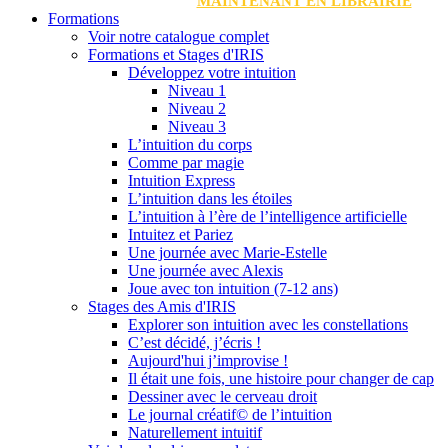
MAINTENANT EN LIBRAIRIE
Formations
Voir notre catalogue complet
Formations et Stages d'IRIS
Développez votre intuition
Niveau 1
Niveau 2
Niveau 3
L’intuition du corps
Comme par magie
Intuition Express
L’intuition dans les étoiles
L’intuition à l’ère de l’intelligence artificielle
Intuitez et Pariez
Une journée avec Marie-Estelle
Une journée avec Alexis
Joue avec ton intuition (7-12 ans)
Stages des Amis d'IRIS
Explorer son intuition avec les constellations
C’est décidé, j’écris !
Aujourd'hui j’improvise !
Il était une fois, une histoire pour changer de cap
Dessiner avec le cerveau droit
Le journal créatif© de l’intuition
Naturellement intuitif