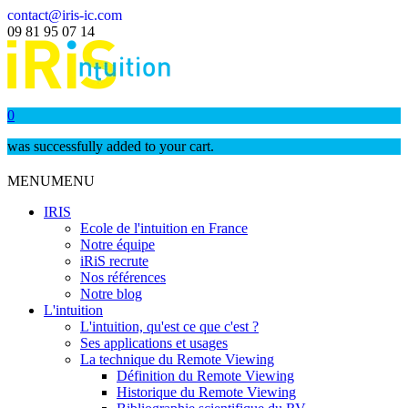
contact@iris-ic.com
09 81 95 07 14
0
was successfully added to your cart.
MENU
MENU
IRIS
Ecole de l'intuition en France
Notre équipe
iRiS recrute
Nos références
Notre blog
L'intuition
L'intuition, qu'est ce que c'est ?
Ses applications et usages
La technique du Remote Viewing
Définition du Remote Viewing
Historique du Remote Viewing