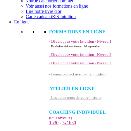
Voir le calendrier complet
Voir aussi nos formations en ligne
Lire notre livre d'or
Carte cadeau iRiS Intuition
En ligne
FORMATIONS EN LIGNE
- Développez votre intuition - Niveau 1
Prochaine visioconférence : 16 septembre
- Développez votre intuition - Niveau 2
- Développez votre intuition - Niveau 3
- Prenez contact avec votre intuition
ATELIER EN LIGNE
- Les petits mots de votre histoire
COACHING INDIVIDUEL
(tous niveaux)
1h30
-
3
1h30
x