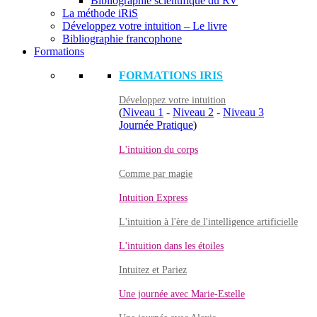
Bibliographie scientifique du RV
La méthode iRiS
Développez votre intuition – Le livre
Bibliographie francophone
Formations
FORMATIONS IRIS
Développez votre intuition
(
Niveau 1
-
Niveau 2
-
Niveau 3
Journée Pratique
)
L'intuition du corps
Comme par magie
Intuition Express
L'intuition à l'ère de l'intelligence artificielle
L'intuition dans les étoiles
Intuitez et Pariez
Une journée avec Marie-Estelle