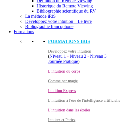
Définition du Remote Viewing
Historique du Remote Viewing
Bibliographie scientifique du RV
La méthode iRiS
Développez votre intuition – Le livre
Bibliographie francophone
Formations
FORMATIONS IRIS
Développez votre intuition
(
Niveau 1
-
Niveau 2
-
Niveau 3
Journée Pratique
)
L'intuition du corps
Comme par magie
Intuition Express
L'intuition à l'ère de l'intelligence artificielle
L'intuition dans les étoiles
Intuitez et Pariez