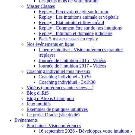
Les petits mots de votre histoire
Master Classes
Replay : Percevoir et agir sur le futur
Replay : Les intuitions animale et végétale
Replay : État intuitif et flow créatif
Replay : Comment être sur de nos intuitions
Replay : Intuition et domaine judiciaire
Pack 5 master classes en replay
Nos événements en ligne
L'heure intuitive - Visioconférences gratuites
(replays)
Journée de l'intuition 2015 - Vidéos
Journée de l'intuition 2017 - Vidéos
Coaching individuel tous niveaux
Coaching individuel - 1h30
Coaching individuel - 3x1h30
Vidéos (conférences, interviews,...)
Blog d'iRiS
Blog d'Alexis Champion
Jeux intuitifs
Exemples de pratiques intuitives
Le projet Oracle (site dédié)
Evénements
Prochaines Visioconférences
16 septembre 2026 - Développez votre intuition -