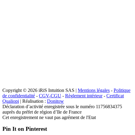
Copyright © 2026 iRiS Intuition SAS |
Mentions légales
-
Politique
de confidentialité
-
CGV-CGU
-
Règlement intérieur
-
Certificat
Qualiopi
| Réalisation :
Donitow
Déclaration d’activité enregistrée sous le numéro 11756834375
auprès du préfet de région d’Ile de France
Cet enregistrement ne vaut pas agrément de l'Etat
Pin It on Pinterest