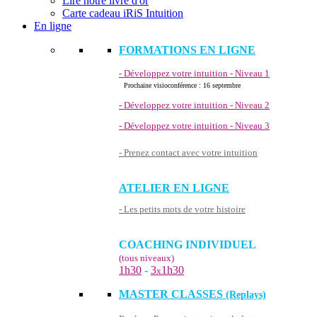
Lire notre livre d'or
Carte cadeau iRiS Intuition
En ligne
FORMATIONS EN LIGNE
- Développez votre intuition - Niveau 1
Prochaine visioconférence : 16 septembre
- Développez votre intuition - Niveau 2
- Développez votre intuition - Niveau 3
- Prenez contact avec votre intuition
ATELIER EN LIGNE
- Les petits mots de votre histoire
COACHING INDIVIDUEL
(tous niveaux)
1h30
-
3
1h30
x
MASTER CLASSES
(Replays)