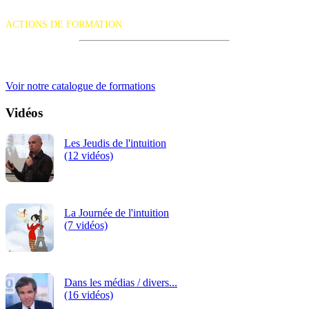
La certification qualité a été délivrée au titre de la catégorie d'action
suivante :
ACTIONS DE FORMATION
iRiS Intuition est un organisme de formation professionnelle
continue.
Voir notre catalogue de formations
Vidéos
Les Jeudis de l'intuition
(12 vidéos)
La Journée de l'intuition
(7 vidéos)
Dans les médias / divers...
(16 vidéos)