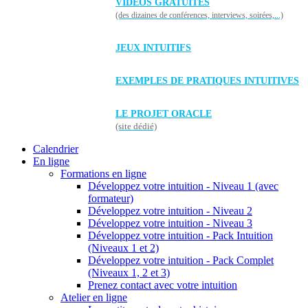
VIDÉOS GRATUITES
(des dizaines de conférences, interviews, soirées,...)
JEUX INTUITIFS
EXEMPLES DE PRATIQUES INTUITIVES
LE PROJET ORACLE
(site dédié)
Calendrier
En ligne
Formations en ligne
Développez votre intuition - Niveau 1 (avec
formateur)
Développez votre intuition - Niveau 2
Développez votre intuition - Niveau 3
Développez votre intuition - Pack Intuition
(Niveaux 1 et 2)
Développez votre intuition - Pack Complet
(Niveaux 1, 2 et 3)
Prenez contact avec votre intuition
Atelier en ligne