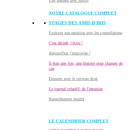
Une journée avec Alexis
NOTRE CATALOGUE COMPLET
STAGES DES AMIS D'IRIS
Explorer son intuition avec les constellations
C'est décidé, j'écris !
Aujourd'hui j'improvise !
Il était une fois, une histoire pour changer de
cap
Dessiner avec le cerveau droit
Le journal créatif© de l'intuition
Naturellement intuitif
LE CALENDRIER COMPLET