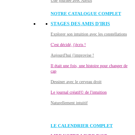
Une journée avec Alexis
NOTRE CATALOGUE COMPLET
STAGES DES AMIS D'IRIS
Explorer son intuition avec les constellations
C'est décidé, j'écris !
Aujourd'hui j'improvise !
Il était une fois, une histoire pour changer de
cap
Dessiner avec le cerveau droit
Le journal créatif© de l'intuition
Naturellement intuitif
LE CALENDRIER COMPLET