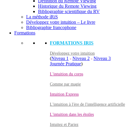
Définition du Remote Viewing
Historique du Remote Viewing
Bibliographie scientifique du RV
La méthode iRiS
Développez votre intuition – Le livre
Bibliographie francophone
Formations
FORMATIONS IRIS
Développez votre intuition
(
Niveau 1
-
Niveau 2
-
Niveau 3
Journée Pratique
)
L'intuition du corps
Comme par magie
Intuition Express
L'intuition à l'ère de l'intelligence artificielle
L'intuition dans les étoiles
Intuitez et Pariez