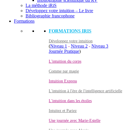
Bibliographie scientifique du RV
La méthode iRiS
Développez votre intuition – Le livre
Bibliographie francophone
Formations
FORMATIONS IRIS
Développez votre intuition
(
Niveau 1
-
Niveau 2
-
Niveau 3
Journée Pratique
)
L'intuition du corps
Comme par magie
Intuition Express
L'intuition à l'ère de l'intelligence artificielle
L'intuition dans les étoiles
Intuitez et Pariez
Une journée avec Marie-Estelle