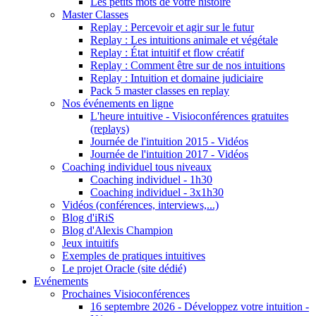
Les petits mots de votre histoire
Master Classes
Replay : Percevoir et agir sur le futur
Replay : Les intuitions animale et végétale
Replay : État intuitif et flow créatif
Replay : Comment être sur de nos intuitions
Replay : Intuition et domaine judiciaire
Pack 5 master classes en replay
Nos événements en ligne
L'heure intuitive - Visioconférences gratuites
(replays)
Journée de l'intuition 2015 - Vidéos
Journée de l'intuition 2017 - Vidéos
Coaching individuel tous niveaux
Coaching individuel - 1h30
Coaching individuel - 3x1h30
Vidéos (conférences, interviews,...)
Blog d'iRiS
Blog d'Alexis Champion
Jeux intuitifs
Exemples de pratiques intuitives
Le projet Oracle (site dédié)
Evénements
Prochaines Visioconférences
16 septembre 2026 - Développez votre intuition -