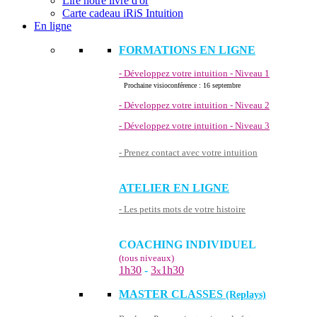
Lire notre livre d'or
Carte cadeau iRiS Intuition
En ligne
FORMATIONS EN LIGNE
- Développez votre intuition - Niveau 1
Prochaine visioconférence : 16 septembre
- Développez votre intuition - Niveau 2
- Développez votre intuition - Niveau 3
- Prenez contact avec votre intuition
ATELIER EN LIGNE
- Les petits mots de votre histoire
COACHING INDIVIDUEL
(tous niveaux)
1h30
-
3
1h30
x
MASTER CLASSES
(Replays)