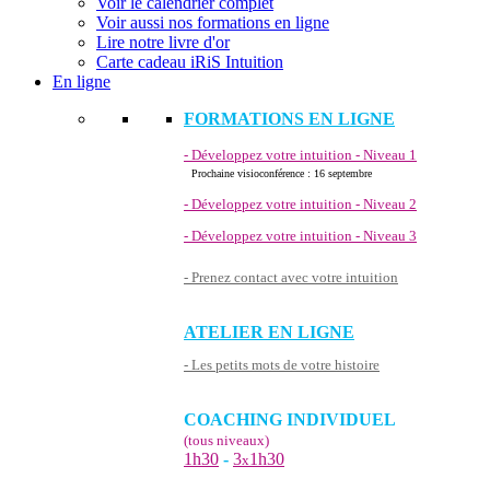
Voir le calendrier complet
Voir aussi nos formations en ligne
Lire notre livre d'or
Carte cadeau iRiS Intuition
En ligne
FORMATIONS EN LIGNE
- Développez votre intuition - Niveau 1
Prochaine visioconférence : 16 septembre
- Développez votre intuition - Niveau 2
- Développez votre intuition - Niveau 3
- Prenez contact avec votre intuition
ATELIER EN LIGNE
- Les petits mots de votre histoire
COACHING INDIVIDUEL
(tous niveaux)
1h30
-
3
1h30
x