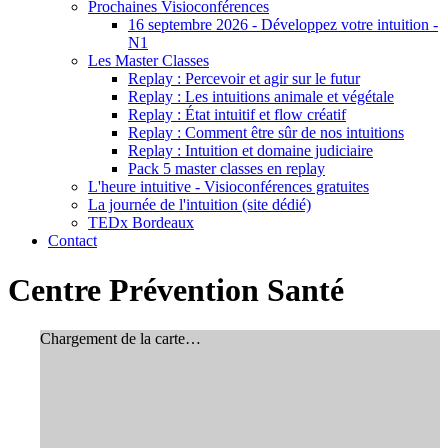
Prochaines Visioconférences
16 septembre 2026 - Développez votre intuition -
N1
Les Master Classes
Replay : Percevoir et agir sur le futur
Replay : Les intuitions animale et végétale
Replay : État intuitif et flow créatif
Replay : Comment être sûr de nos intuitions
Replay : Intuition et domaine judiciaire
Pack 5 master classes en replay
L'heure intuitive - Visioconférences gratuites
La journée de l'intuition (site dédié)
TEDx Bordeaux
Contact
Centre Prévention Santé
Chargement de la carte…