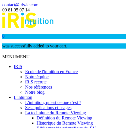
contact@iris-ic.com
09 81 95 07 14
0
was successfully added to your cart.
MENU
MENU
IRIS
Ecole de l'intuition en France
Notre équipe
iRiS recrute
Nos références
Notre blog
L'intuition
L'intuition, qu'est ce que c'est ?
Ses applications et usages
La technique du Remote Viewing
Définition du Remote Viewing
Historique du Remote Viewing