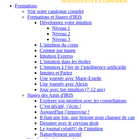
MAINTENANT EN LIBRAIRIE
Formations
Voir notre catalogue complet
Formations et Stages d'IRIS
Développez votre intuition
Niveau 1
Niveau 2
Niveau 3
L’intuition du corps
Comme par magie
Intuition Express
L’intuition dans les étoiles
L’intuition à l’ère de l’intelligence artificielle
Intuitez et Pariez
Une journée avec Marie-Estelle
Une journée avec Alexis
Joue avec ton intuition (7-12 ans)
Stages des Amis d'IRIS
Explorer son intuition avec les constellations
C’est décidé, j’écris !
Aujourd'hui j’improvise !
Il était une fois, une histoire pour changer de cap
Dessiner avec le cerveau droit
Le journal créatif© de l’intuition
Naturellement intuitif