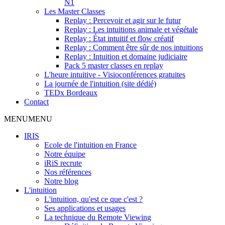
N1
Les Master Classes
Replay : Percevoir et agir sur le futur
Replay : Les intuitions animale et végétale
Replay : État intuitif et flow créatif
Replay : Comment être sûr de nos intuitions
Replay : Intuition et domaine judiciaire
Pack 5 master classes en replay
L'heure intuitive - Visioconférences gratuites
La journée de l'intuition (site dédié)
TEDx Bordeaux
Contact
MENU
MENU
IRIS
Ecole de l'intuition en France
Notre équipe
iRiS recrute
Nos références
Notre blog
L'intuition
L'intuition, qu'est ce que c'est ?
Ses applications et usages
La technique du Remote Viewing