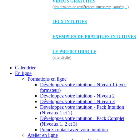
VIDÉOS GRATUITES
(des dizaines de conférences, interviews, soirées,...)
JEUX INTUITIFS
EXEMPLES DE PRATIQUES INTUITIVES
LE PROJET ORACLE
(site dédié)
Calendrier
En ligne
Formations en ligne
Développez votre intuition - Niveau 1 (avec
formateur)
Développez votre intuition - Niveau 2
Développez votre intuition - Niveau 3
Développez votre intuition - Pack Intuition
(Niveaux 1 et 2)
Développez votre intuition - Pack Complet
(Niveaux 1, 2 et 3)
Prenez contact avec votre intuition
Atelier en ligne