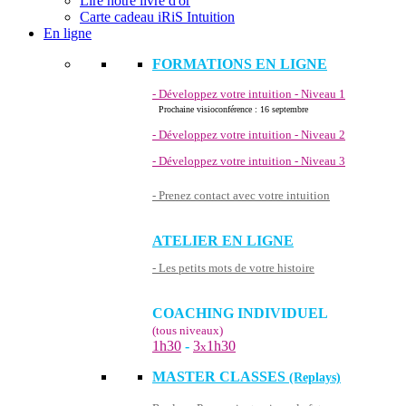
Lire notre livre d'or
Carte cadeau iRiS Intuition
En ligne
FORMATIONS EN LIGNE
- Développez votre intuition - Niveau 1
Prochaine visioconférence : 16 septembre
- Développez votre intuition - Niveau 2
- Développez votre intuition - Niveau 3
- Prenez contact avec votre intuition
ATELIER EN LIGNE
- Les petits mots de votre histoire
COACHING INDIVIDUEL
(tous niveaux)
1h30
-
3
1h30
x
MASTER CLASSES
(Replays)