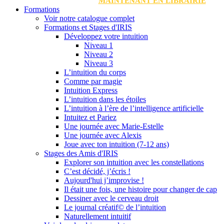
MAINTENANT EN LIBRAIRIE
Formations
Voir notre catalogue complet
Formations et Stages d'IRIS
Développez votre intuition
Niveau 1
Niveau 2
Niveau 3
L’intuition du corps
Comme par magie
Intuition Express
L’intuition dans les étoiles
L’intuition à l’ère de l’intelligence artificielle
Intuitez et Pariez
Une journée avec Marie-Estelle
Une journée avec Alexis
Joue avec ton intuition (7-12 ans)
Stages des Amis d'IRIS
Explorer son intuition avec les constellations
C’est décidé, j’écris !
Aujourd'hui j’improvise !
Il était une fois, une histoire pour changer de cap
Dessiner avec le cerveau droit
Le journal créatif© de l’intuition
Naturellement intuitif