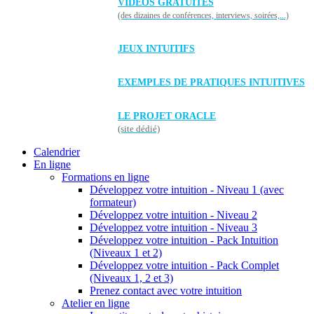
VIDÉOS GRATUITES
(des dizaines de conférences, interviews, soirées,...)
JEUX INTUITIFS
EXEMPLES DE PRATIQUES INTUITIVES
LE PROJET ORACLE
(site dédié)
Calendrier
En ligne
Formations en ligne
Développez votre intuition - Niveau 1 (avec
formateur)
Développez votre intuition - Niveau 2
Développez votre intuition - Niveau 3
Développez votre intuition - Pack Intuition
(Niveaux 1 et 2)
Développez votre intuition - Pack Complet
(Niveaux 1, 2 et 3)
Prenez contact avec votre intuition
Atelier en ligne