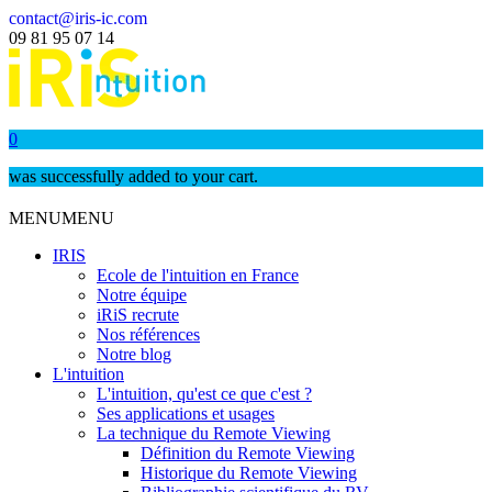
contact@iris-ic.com
09 81 95 07 14
0
was successfully added to your cart.
MENU
MENU
IRIS
Ecole de l'intuition en France
Notre équipe
iRiS recrute
Nos références
Notre blog
L'intuition
L'intuition, qu'est ce que c'est ?
Ses applications et usages
La technique du Remote Viewing
Définition du Remote Viewing
Historique du Remote Viewing