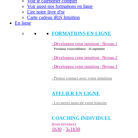
Voir le calendrier complet
Voir aussi nos formations en ligne
Lire notre livre d'or
Carte cadeau iRiS Intuition
En ligne
FORMATIONS EN LIGNE
- Développez votre intuition - Niveau 1
Prochaine visioconférence : 16 septembre
- Développez votre intuition - Niveau 2
- Développez votre intuition - Niveau 3
- Prenez contact avec votre intuition
ATELIER EN LIGNE
- Les petits mots de votre histoire
COACHING INDIVIDUEL
(tous niveaux)
1h30
-
3
1h30
x