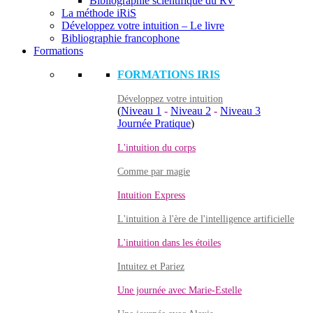
Bibliographie scientifique du RV
La méthode iRiS
Développez votre intuition – Le livre
Bibliographie francophone
Formations
FORMATIONS IRIS
Développez votre intuition
(
Niveau 1
-
Niveau 2
-
Niveau 3
Journée Pratique
)
L'intuition du corps
Comme par magie
Intuition Express
L'intuition à l'ère de l'intelligence artificielle
L'intuition dans les étoiles
Intuitez et Pariez
Une journée avec Marie-Estelle