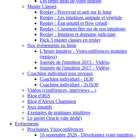
Les petits mots de votre histoire
Master Classes
Replay : Percevoir et agir sur le futur
Replay : Les intuitions animale et végétale
Replay : État intuitif et flow créatif
Replay : Comment être sur de nos intuitions
Replay : Intuition et domaine judiciaire
Pack 5 master classes en replay
Nos événements en ligne
L'heure intuitive - Visioconférences gratuites
(replays)
Journée de l'intuition 2015 - Vidéos
Journée de l'intuition 2017 - Vidéos
Coaching individuel tous niveaux
Coaching individuel - 1h30
Coaching individuel - 3x1h30
Vidéos (conférences, interviews,...)
Blog d'iRiS
Blog d'Alexis Champion
Jeux intuitifs
Exemples de pratiques intuitives
Le projet Oracle (site dédié)
Evénements
Prochaines Visioconférences
16 septembre 2026 - Développez votre intuition -