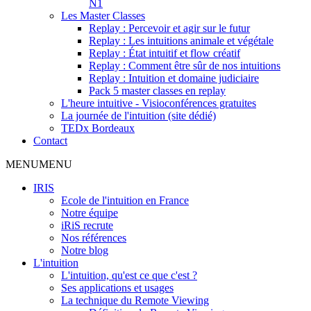
N1
Les Master Classes
Replay : Percevoir et agir sur le futur
Replay : Les intuitions animale et végétale
Replay : État intuitif et flow créatif
Replay : Comment être sûr de nos intuitions
Replay : Intuition et domaine judiciaire
Pack 5 master classes en replay
L'heure intuitive - Visioconférences gratuites
La journée de l'intuition (site dédié)
TEDx Bordeaux
Contact
MENU
MENU
IRIS
Ecole de l'intuition en France
Notre équipe
iRiS recrute
Nos références
Notre blog
L'intuition
L'intuition, qu'est ce que c'est ?
Ses applications et usages
La technique du Remote Viewing