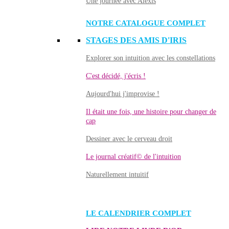
Une journée avec Alexis
NOTRE CATALOGUE COMPLET
STAGES DES AMIS D'IRIS
Explorer son intuition avec les constellations
C'est décidé, j'écris !
Aujourd'hui j'improvise !
Il était une fois, une histoire pour changer de
cap
Dessiner avec le cerveau droit
Le journal créatif© de l'intuition
Naturellement intuitif
LE CALENDRIER COMPLET