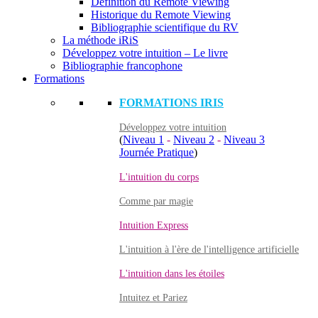
Définition du Remote Viewing
Historique du Remote Viewing
Bibliographie scientifique du RV
La méthode iRiS
Développez votre intuition – Le livre
Bibliographie francophone
Formations
FORMATIONS IRIS
Développez votre intuition
(
Niveau 1
-
Niveau 2
-
Niveau 3
Journée Pratique
)
L'intuition du corps
Comme par magie
Intuition Express
L'intuition à l'ère de l'intelligence artificielle
L'intuition dans les étoiles
Intuitez et Pariez