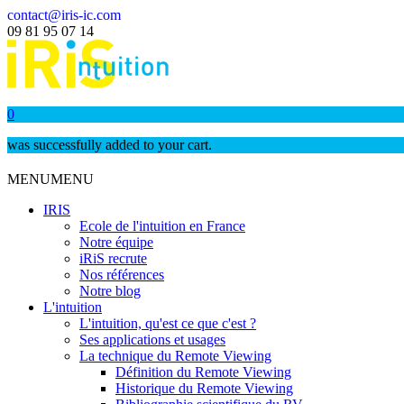
contact@iris-ic.com
09 81 95 07 14
0
was successfully added to your cart.
MENU
MENU
IRIS
Ecole de l'intuition en France
Notre équipe
iRiS recrute
Nos références
Notre blog
L'intuition
L'intuition, qu'est ce que c'est ?
Ses applications et usages
La technique du Remote Viewing
Définition du Remote Viewing
Historique du Remote Viewing