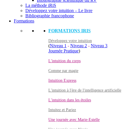
Bibliographie scientifique du RV
La méthode iRiS
Développez votre intuition – Le livre
Bibliographie francophone
Formations
FORMATIONS IRIS
Développez votre intuition
(
Niveau 1
-
Niveau 2
-
Niveau 3
Journée Pratique
)
L'intuition du corps
Comme par magie
Intuition Express
L'intuition à l'ère de l'intelligence artificielle
L'intuition dans les étoiles
Intuitez et Pariez
Une journée avec Marie-Estelle