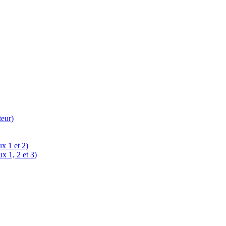
teur)
x 1 et 2)
x 1, 2 et 3)