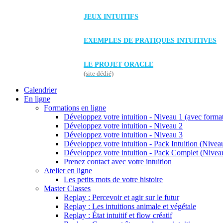
JEUX INTUITIFS
EXEMPLES DE PRATIQUES INTUITIVES
LE PROJET ORACLE
(site dédié)
Calendrier
En ligne
Formations en ligne
Développez votre intuition - Niveau 1 (avec forma
Développez votre intuition - Niveau 2
Développez votre intuition - Niveau 3
Développez votre intuition - Pack Intuition (Niveau
Développez votre intuition - Pack Complet (Niveau
Prenez contact avec votre intuition
Atelier en ligne
Les petits mots de votre histoire
Master Classes
Replay : Percevoir et agir sur le futur
Replay : Les intuitions animale et végétale
Replay : État intuitif et flow créatif