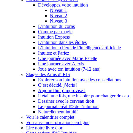
Développez votre intuition
Niveau 1
Niveau 2
Niveau 3
L’intuition du corps
Comme par magie
Intuition Express
L’intuition dans les étoiles
L’intuition à l’ère de l’intelligence artificielle
Intuitez et Pariez
Une journée avec Marie-Estelle
Une journée avec Alexis
Joue avec ton intuition (7-12 ans)
Stages des Amis d'IRIS
Explorer son intuition avec les constellations
C’est décidé, j’écris !
Aujourd'hui j’improvise !
Il était une fois, une histoire pour changer de cap
Dessiner avec le cerveau droit
Le journal créatif© de l’intuition
Naturellement intuitif
Voir le calendrier complet
Voir aussi nos formations en ligne
Lire notre livre d'or