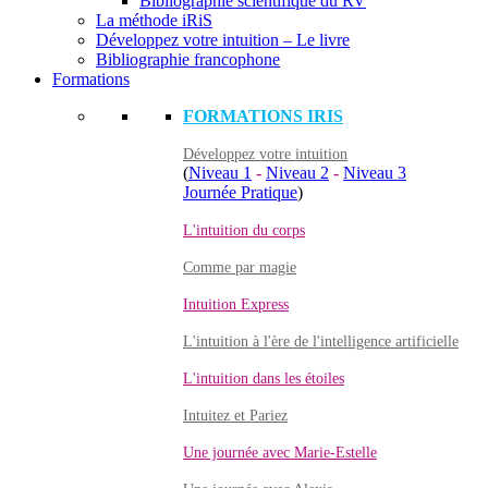
Bibliographie scientifique du RV
La méthode iRiS
Développez votre intuition – Le livre
Bibliographie francophone
Formations
FORMATIONS IRIS
Développez votre intuition
(
Niveau 1
-
Niveau 2
-
Niveau 3
Journée Pratique
)
L'intuition du corps
Comme par magie
Intuition Express
L'intuition à l'ère de l'intelligence artificielle
L'intuition dans les étoiles
Intuitez et Pariez
Une journée avec Marie-Estelle