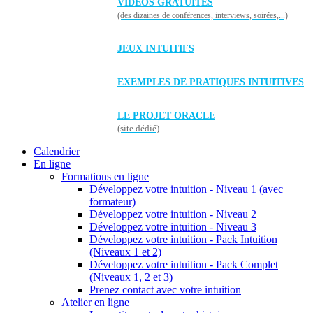
VIDÉOS GRATUITES
(des dizaines de conférences, interviews, soirées,...)
JEUX INTUITIFS
EXEMPLES DE PRATIQUES INTUITIVES
LE PROJET ORACLE
(site dédié)
Calendrier
En ligne
Formations en ligne
Développez votre intuition - Niveau 1 (avec
formateur)
Développez votre intuition - Niveau 2
Développez votre intuition - Niveau 3
Développez votre intuition - Pack Intuition
(Niveaux 1 et 2)
Développez votre intuition - Pack Complet
(Niveaux 1, 2 et 3)
Prenez contact avec votre intuition
Atelier en ligne