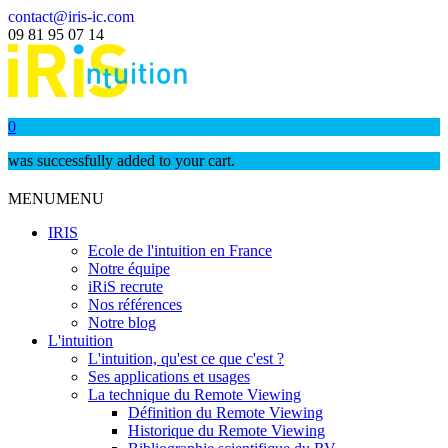
contact@iris-ic.com
09 81 95 07 14
0
was successfully added to your cart.
MENU
MENU
IRIS
Ecole de l'intuition en France
Notre équipe
iRiS recrute
Nos références
Notre blog
L'intuition
L'intuition, qu'est ce que c'est ?
Ses applications et usages
La technique du Remote Viewing
Définition du Remote Viewing
Historique du Remote Viewing