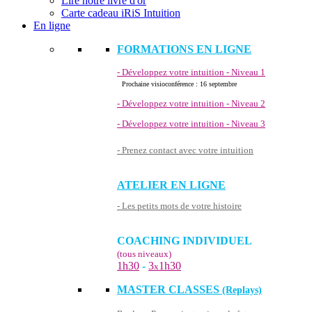
Lire notre livre d'or
Carte cadeau iRiS Intuition
En ligne
FORMATIONS EN LIGNE
- Développez votre intuition - Niveau 1
Prochaine visioconférence : 16 septembre
- Développez votre intuition - Niveau 2
- Développez votre intuition - Niveau 3
- Prenez contact avec votre intuition
ATELIER EN LIGNE
- Les petits mots de votre histoire
COACHING INDIVIDUEL
(tous niveaux)
1h30
-
3
1h30
x
MASTER CLASSES
(Replays)