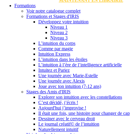
MAINTENANT EN LIBRAIRIE
Formations
Voir notre catalogue complet
Formations et Stages d'IRIS
Développez votre intuition
Niveau 1
Niveau 2
Niveau 3
L’intuition du corps
Comme par magie
Intuition Express
L’intuition dans les étoiles
L’intuition à l’ère de l’intelligence artificielle
Intuitez et Pariez
Une journée avec Marie-Estelle
Une journée avec Alexis
Joue avec ton intuition (7-12 ans)
Stages des Amis d'IRIS
Explorer son intuition avec les constellations
C’est décidé, j’écris !
Aujourd'hui j’improvise !
Il était une fois, une histoire pour changer de cap
Dessiner avec le cerveau droit
Le journal créatif© de l’intuition
Naturellement intuitif