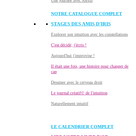
Une journée avec Alexis
NOTRE CATALOGUE COMPLET
STAGES DES AMIS D'IRIS
Explorer son intuition avec les constellations
C'est décidé, j'écris !
Aujourd'hui j'improvise !
Il était une fois, une histoire pour changer de
cap
Dessiner avec le cerveau droit
Le journal créatif© de l'intuition
Naturellement intuitif
LE CALENDRIER COMPLET