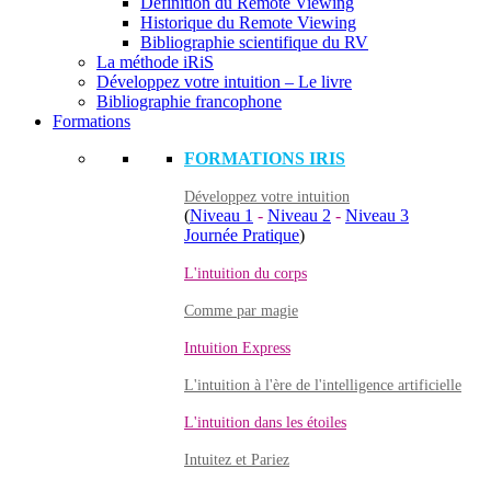
Définition du Remote Viewing
Historique du Remote Viewing
Bibliographie scientifique du RV
La méthode iRiS
Développez votre intuition – Le livre
Bibliographie francophone
Formations
FORMATIONS IRIS
Développez votre intuition
(
Niveau 1
-
Niveau 2
-
Niveau 3
Journée Pratique
)
L'intuition du corps
Comme par magie
Intuition Express
L'intuition à l'ère de l'intelligence artificielle
L'intuition dans les étoiles
Intuitez et Pariez