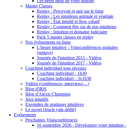
Les petits mots de votre histoire
Master Classes
Replay : Percevoir et agir sur le futur
Replay : Les intuitions animale et végétale
Replay : État intuitif et flow créatif
Replay : Comment être sur de nos intuitions
Replay : Intuition et domaine judiciaire
Pack 5 master classes en replay
Nos événements en ligne
L'heure intuitive - Visioconférences gratuites
(replays)
Journée de l'intuition 2015 - Vidéos
Journée de l'intuition 2017 - Vidéos
Coaching individuel tous niveaux
Coaching individuel - 1h30
Coaching individuel - 3x1h30
Vidéos (conférences, interviews,...)
Blog d'iRiS
Blog d'Alexis Champion
Jeux intuitifs
Exemples de pratiques intuitives
Le projet Oracle (site dédié)
Evénements
Prochaines Visioconférences
16 septembre 2026 - Développez votre intuition -