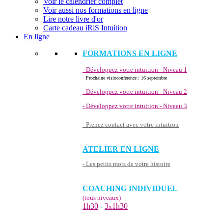
Voir le calendrier complet
Voir aussi nos formations en ligne
Lire notre livre d'or
Carte cadeau iRiS Intuition
En ligne
FORMATIONS EN LIGNE
- Développez votre intuition - Niveau 1
Prochaine visioconférence : 16 septembre
- Développez votre intuition - Niveau 2
- Développez votre intuition - Niveau 3
- Prenez contact avec votre intuition
ATELIER EN LIGNE
- Les petits mots de votre histoire
COACHING INDIVIDUEL
(tous niveaux)
1h30
-
3
1h30
x