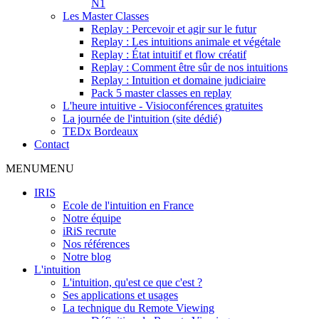
N1
Les Master Classes
Replay : Percevoir et agir sur le futur
Replay : Les intuitions animale et végétale
Replay : État intuitif et flow créatif
Replay : Comment être sûr de nos intuitions
Replay : Intuition et domaine judiciaire
Pack 5 master classes en replay
L'heure intuitive - Visioconférences gratuites
La journée de l'intuition (site dédié)
TEDx Bordeaux
Contact
MENU
MENU
IRIS
Ecole de l'intuition en France
Notre équipe
iRiS recrute
Nos références
Notre blog
L'intuition
L'intuition, qu'est ce que c'est ?
Ses applications et usages
La technique du Remote Viewing