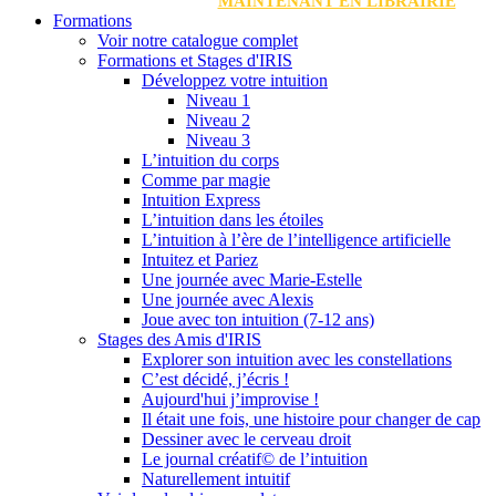
MAINTENANT EN LIBRAIRIE
Formations
Voir notre catalogue complet
Formations et Stages d'IRIS
Développez votre intuition
Niveau 1
Niveau 2
Niveau 3
L’intuition du corps
Comme par magie
Intuition Express
L’intuition dans les étoiles
L’intuition à l’ère de l’intelligence artificielle
Intuitez et Pariez
Une journée avec Marie-Estelle
Une journée avec Alexis
Joue avec ton intuition (7-12 ans)
Stages des Amis d'IRIS
Explorer son intuition avec les constellations
C’est décidé, j’écris !
Aujourd'hui j’improvise !
Il était une fois, une histoire pour changer de cap
Dessiner avec le cerveau droit
Le journal créatif© de l’intuition
Naturellement intuitif