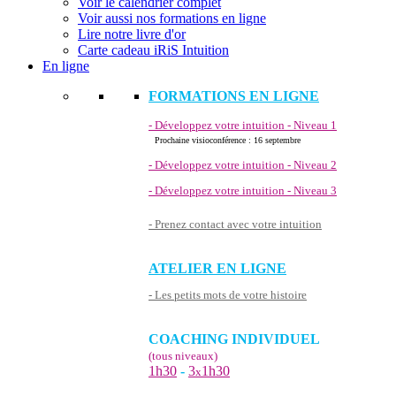
Voir le calendrier complet
Voir aussi nos formations en ligne
Lire notre livre d'or
Carte cadeau iRiS Intuition
En ligne
FORMATIONS EN LIGNE
- Développez votre intuition - Niveau 1
Prochaine visioconférence : 16 septembre
- Développez votre intuition - Niveau 2
- Développez votre intuition - Niveau 3
- Prenez contact avec votre intuition
ATELIER EN LIGNE
- Les petits mots de votre histoire
COACHING INDIVIDUEL
(tous niveaux)
1h30
-
3
1h30
x