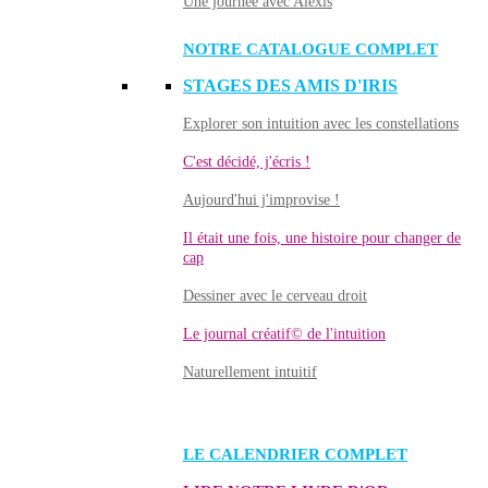
Une journée avec Alexis
NOTRE CATALOGUE COMPLET
STAGES DES AMIS D'IRIS
Explorer son intuition avec les constellations
C'est décidé, j'écris !
Aujourd'hui j'improvise !
Il était une fois, une histoire pour changer de
cap
Dessiner avec le cerveau droit
Le journal créatif© de l'intuition
Naturellement intuitif
LE CALENDRIER COMPLET