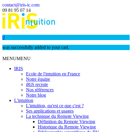
contact@iris-ic.com
09 81 95 07 14
0
was successfully added to your cart.
MENU
MENU
IRIS
Ecole de l'intuition en France
Notre équipe
iRiS recrute
Nos références
Notre blog
L'intuition
L'intuition, qu'est ce que c'est ?
Ses applications et usages
La technique du Remote Viewing
Définition du Remote Viewing
Historique du Remote Viewing