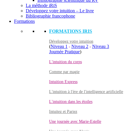
Bibliographie scientifique du RV
La méthode iRiS
Développez votre intuition – Le livre
Bibliographie francophone
Formations
FORMATIONS IRIS
Développez votre intuition
(
Niveau 1
-
Niveau 2
-
Niveau 3
Journée Pratique
)
L'intuition du corps
Comme par magie
Intuition Express
L'intuition à l'ère de l'intelligence artificielle
L'intuition dans les étoiles
Intuitez et Pariez
Une journée avec Marie-Estelle