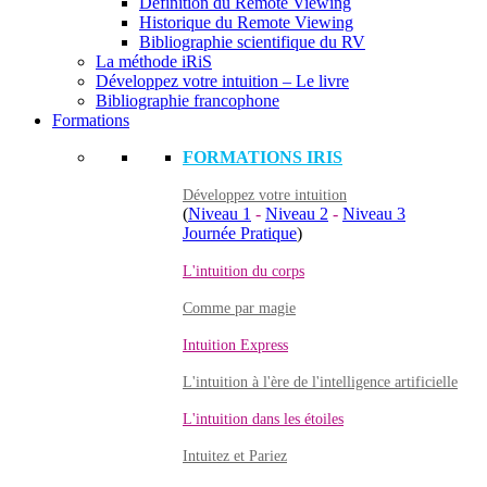
Définition du Remote Viewing
Historique du Remote Viewing
Bibliographie scientifique du RV
La méthode iRiS
Développez votre intuition – Le livre
Bibliographie francophone
Formations
FORMATIONS IRIS
Développez votre intuition
(
Niveau 1
-
Niveau 2
-
Niveau 3
Journée Pratique
)
L'intuition du corps
Comme par magie
Intuition Express
L'intuition à l'ère de l'intelligence artificielle
L'intuition dans les étoiles
Intuitez et Pariez