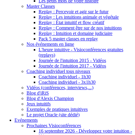
Les petits mots de votre histoire
Master Classes
Replay : Percevoir et agir sur le futur
Replay : Les intuitions animale et végétale
Replay : État intuitif et flow créatif
Replay : Comment être sur de nos intuitions
Replay : Intuition et domaine judiciaire
Pack 5 master classes en replay
Nos événements en ligne
L'heure intuitive - Visioconférences gratuites
(replays)
Journée de l'intuition 2015 - Vidéos
Journée de l'intuition 2017 - Vidéos
Coaching individuel tous niveaux
Coaching individuel - 1h30
Coaching individuel - 3x1h30
Vidéos (conférences, interviews,...)
Blog d'iRiS
Blog d'Alexis Champion
Jeux intuitifs
Exemples de pratiques intuitives
Le projet Oracle (site dédié)
Evénements
Prochaines Visioconférences
16 septembre 2026 - Développez votre intuition -