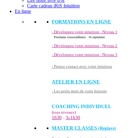
Lire notre livre d'or
Carte cadeau iRiS Intuition
En ligne
FORMATIONS EN LIGNE
- Développez votre intuition - Niveau 1
Prochaine visioconférence : 16 septembre
- Développez votre intuition - Niveau 2
- Développez votre intuition - Niveau 3
- Prenez contact avec votre intuition
ATELIER EN LIGNE
- Les petits mots de votre histoire
COACHING INDIVIDUEL
(tous niveaux)
1h30
-
3
1h30
x
MASTER CLASSES
(Replays)