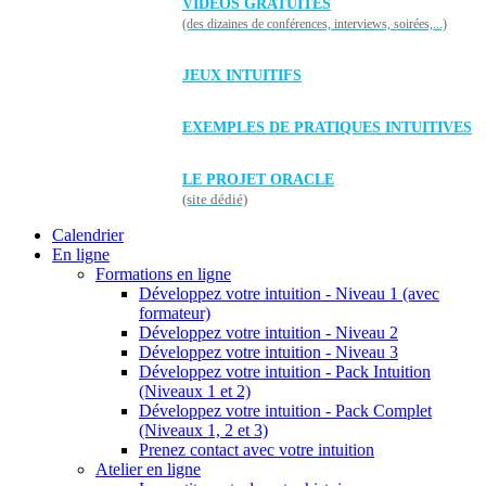
VIDÉOS GRATUITES
(des dizaines de conférences, interviews, soirées,...)
JEUX INTUITIFS
EXEMPLES DE PRATIQUES INTUITIVES
LE PROJET ORACLE
(site dédié)
Calendrier
En ligne
Formations en ligne
Développez votre intuition - Niveau 1 (avec
formateur)
Développez votre intuition - Niveau 2
Développez votre intuition - Niveau 3
Développez votre intuition - Pack Intuition
(Niveaux 1 et 2)
Développez votre intuition - Pack Complet
(Niveaux 1, 2 et 3)
Prenez contact avec votre intuition
Atelier en ligne