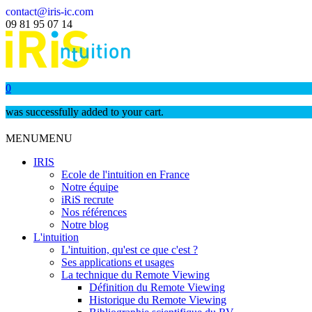
contact@iris-ic.com
09 81 95 07 14
0
was successfully added to your cart.
MENU
MENU
IRIS
Ecole de l'intuition en France
Notre équipe
iRiS recrute
Nos références
Notre blog
L'intuition
L'intuition, qu'est ce que c'est ?
Ses applications et usages
La technique du Remote Viewing
Définition du Remote Viewing
Historique du Remote Viewing