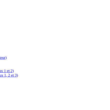
teur)
x 1 et 2)
x 1, 2 et 3)