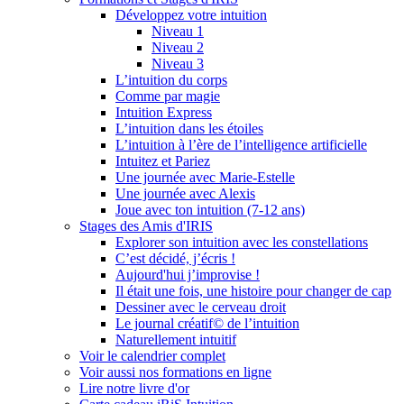
Développez votre intuition
Niveau 1
Niveau 2
Niveau 3
L’intuition du corps
Comme par magie
Intuition Express
L’intuition dans les étoiles
L’intuition à l’ère de l’intelligence artificielle
Intuitez et Pariez
Une journée avec Marie-Estelle
Une journée avec Alexis
Joue avec ton intuition (7-12 ans)
Stages des Amis d'IRIS
Explorer son intuition avec les constellations
C’est décidé, j’écris !
Aujourd'hui j’improvise !
Il était une fois, une histoire pour changer de cap
Dessiner avec le cerveau droit
Le journal créatif© de l’intuition
Naturellement intuitif
Voir le calendrier complet
Voir aussi nos formations en ligne
Lire notre livre d'or