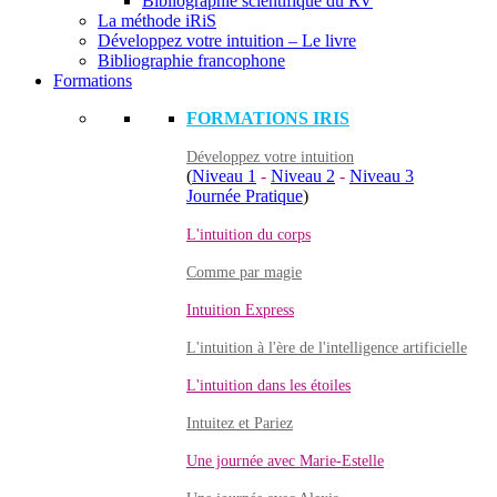
Bibliographie scientifique du RV
La méthode iRiS
Développez votre intuition – Le livre
Bibliographie francophone
Formations
FORMATIONS IRIS
Développez votre intuition
(
Niveau 1
-
Niveau 2
-
Niveau 3
Journée Pratique
)
L'intuition du corps
Comme par magie
Intuition Express
L'intuition à l'ère de l'intelligence artificielle
L'intuition dans les étoiles
Intuitez et Pariez
Une journée avec Marie-Estelle