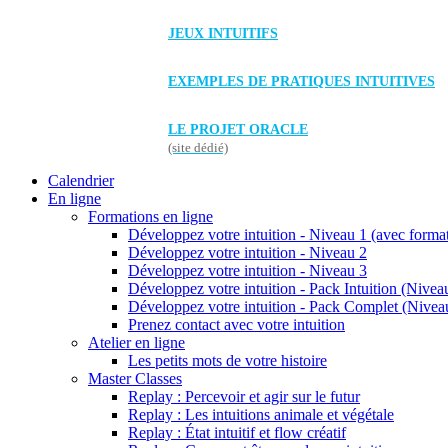
JEUX INTUITIFS
EXEMPLES DE PRATIQUES INTUITIVES
LE PROJET ORACLE
(site dédié)
Calendrier
En ligne
Formations en ligne
Développez votre intuition - Niveau 1 (avec forma
Développez votre intuition - Niveau 2
Développez votre intuition - Niveau 3
Développez votre intuition - Pack Intuition (Niveau
Développez votre intuition - Pack Complet (Niveau
Prenez contact avec votre intuition
Atelier en ligne
Les petits mots de votre histoire
Master Classes
Replay : Percevoir et agir sur le futur
Replay : Les intuitions animale et végétale
Replay : État intuitif et flow créatif