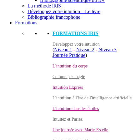
Bibliographie scientifique du RV
La méthode iRiS
Développez votre intuition – Le livre
Bibliographie francophone
Formations
FORMATIONS IRIS
Développez votre intuition
(
Niveau 1
-
Niveau 2
-
Niveau 3
Journée Pratique
)
L'intuition du corps
Comme par magie
Intuition Express
L'intuition à l'ère de l'intelligence artificielle
L'intuition dans les étoiles
Intuitez et Pariez
Une journée avec Marie-Estelle