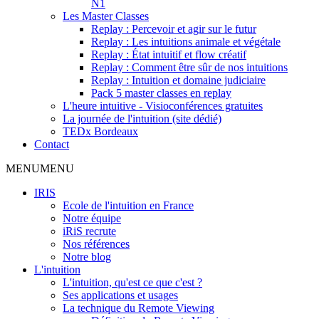
N1
Les Master Classes
Replay : Percevoir et agir sur le futur
Replay : Les intuitions animale et végétale
Replay : État intuitif et flow créatif
Replay : Comment être sûr de nos intuitions
Replay : Intuition et domaine judiciaire
Pack 5 master classes en replay
L'heure intuitive - Visioconférences gratuites
La journée de l'intuition (site dédié)
TEDx Bordeaux
Contact
MENU
MENU
IRIS
Ecole de l'intuition en France
Notre équipe
iRiS recrute
Nos références
Notre blog
L'intuition
L'intuition, qu'est ce que c'est ?
Ses applications et usages
La technique du Remote Viewing