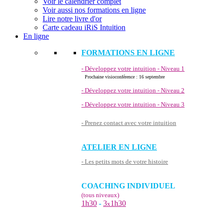
Voir le calendrier complet
Voir aussi nos formations en ligne
Lire notre livre d'or
Carte cadeau iRiS Intuition
En ligne
FORMATIONS EN LIGNE
- Développez votre intuition - Niveau 1
Prochaine visioconférence : 16 septembre
- Développez votre intuition - Niveau 2
- Développez votre intuition - Niveau 3
- Prenez contact avec votre intuition
ATELIER EN LIGNE
- Les petits mots de votre histoire
COACHING INDIVIDUEL
(tous niveaux)
1h30
-
3
1h30
x