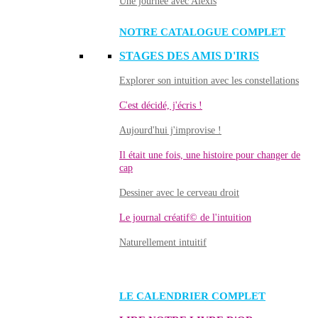
Une journée avec Alexis
NOTRE CATALOGUE COMPLET
STAGES DES AMIS D'IRIS
Explorer son intuition avec les constellations
C'est décidé, j'écris !
Aujourd'hui j'improvise !
Il était une fois, une histoire pour changer de
cap
Dessiner avec le cerveau droit
Le journal créatif© de l'intuition
Naturellement intuitif
LE CALENDRIER COMPLET