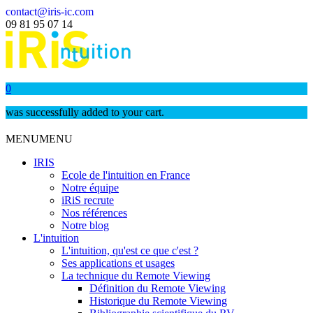
contact@iris-ic.com
09 81 95 07 14
0
was successfully added to your cart.
MENU
MENU
IRIS
Ecole de l'intuition en France
Notre équipe
iRiS recrute
Nos références
Notre blog
L'intuition
L'intuition, qu'est ce que c'est ?
Ses applications et usages
La technique du Remote Viewing
Définition du Remote Viewing
Historique du Remote Viewing