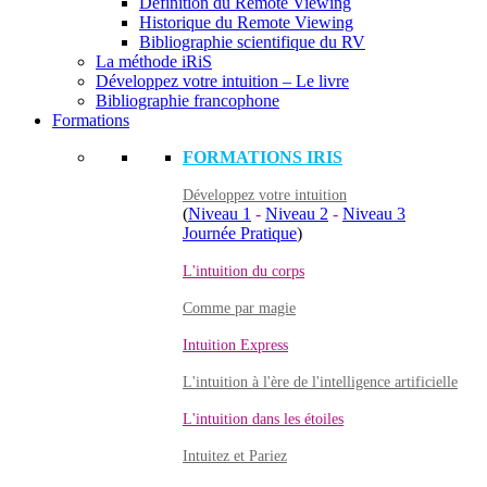
Définition du Remote Viewing
Historique du Remote Viewing
Bibliographie scientifique du RV
La méthode iRiS
Développez votre intuition – Le livre
Bibliographie francophone
Formations
FORMATIONS IRIS
Développez votre intuition
(
Niveau 1
-
Niveau 2
-
Niveau 3
Journée Pratique
)
L'intuition du corps
Comme par magie
Intuition Express
L'intuition à l'ère de l'intelligence artificielle
L'intuition dans les étoiles
Intuitez et Pariez