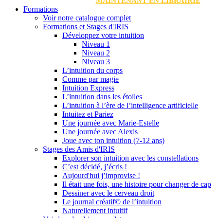
MAINTENANT EN LIBRAIRIE
Formations
Voir notre catalogue complet
Formations et Stages d'IRIS
Développez votre intuition
Niveau 1
Niveau 2
Niveau 3
L’intuition du corps
Comme par magie
Intuition Express
L’intuition dans les étoiles
L’intuition à l’ère de l’intelligence artificielle
Intuitez et Pariez
Une journée avec Marie-Estelle
Une journée avec Alexis
Joue avec ton intuition (7-12 ans)
Stages des Amis d'IRIS
Explorer son intuition avec les constellations
C’est décidé, j’écris !
Aujourd'hui j’improvise !
Il était une fois, une histoire pour changer de cap
Dessiner avec le cerveau droit
Le journal créatif© de l’intuition
Naturellement intuitif