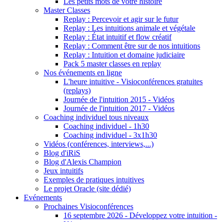
Les petits mots de votre histoire
Master Classes
Replay : Percevoir et agir sur le futur
Replay : Les intuitions animale et végétale
Replay : État intuitif et flow créatif
Replay : Comment être sur de nos intuitions
Replay : Intuition et domaine judiciaire
Pack 5 master classes en replay
Nos événements en ligne
L'heure intuitive - Visioconférences gratuites
(replays)
Journée de l'intuition 2015 - Vidéos
Journée de l'intuition 2017 - Vidéos
Coaching individuel tous niveaux
Coaching individuel - 1h30
Coaching individuel - 3x1h30
Vidéos (conférences, interviews,...)
Blog d'iRiS
Blog d'Alexis Champion
Jeux intuitifs
Exemples de pratiques intuitives
Le projet Oracle (site dédié)
Evénements
Prochaines Visioconférences
16 septembre 2026 - Développez votre intuition -