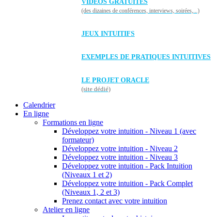
VIDÉOS GRATUITES
(des dizaines de conférences, interviews, soirées,...)
JEUX INTUITIFS
EXEMPLES DE PRATIQUES INTUITIVES
LE PROJET ORACLE
(site dédié)
Calendrier
En ligne
Formations en ligne
Développez votre intuition - Niveau 1 (avec
formateur)
Développez votre intuition - Niveau 2
Développez votre intuition - Niveau 3
Développez votre intuition - Pack Intuition
(Niveaux 1 et 2)
Développez votre intuition - Pack Complet
(Niveaux 1, 2 et 3)
Prenez contact avec votre intuition
Atelier en ligne