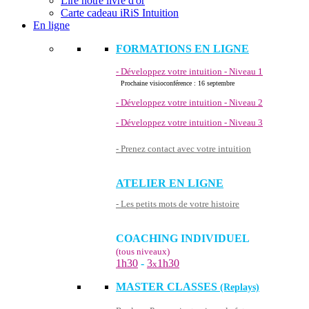
Lire notre livre d'or
Carte cadeau iRiS Intuition
En ligne
FORMATIONS EN LIGNE
- Développez votre intuition - Niveau 1
Prochaine visioconférence : 16 septembre
- Développez votre intuition - Niveau 2
- Développez votre intuition - Niveau 3
- Prenez contact avec votre intuition
ATELIER EN LIGNE
- Les petits mots de votre histoire
COACHING INDIVIDUEL
(tous niveaux)
1h30
-
3
1h30
x
MASTER CLASSES
(Replays)