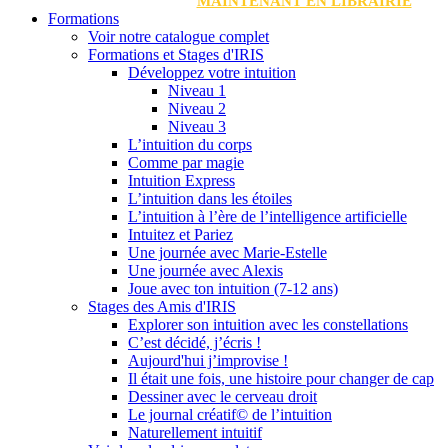
MAINTENANT EN LIBRAIRIE
Formations
Voir notre catalogue complet
Formations et Stages d'IRIS
Développez votre intuition
Niveau 1
Niveau 2
Niveau 3
L’intuition du corps
Comme par magie
Intuition Express
L’intuition dans les étoiles
L’intuition à l’ère de l’intelligence artificielle
Intuitez et Pariez
Une journée avec Marie-Estelle
Une journée avec Alexis
Joue avec ton intuition (7-12 ans)
Stages des Amis d'IRIS
Explorer son intuition avec les constellations
C’est décidé, j’écris !
Aujourd'hui j’improvise !
Il était une fois, une histoire pour changer de cap
Dessiner avec le cerveau droit
Le journal créatif© de l’intuition
Naturellement intuitif