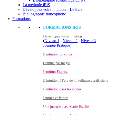
Bibliographie scientifique du RV
La méthode iRiS
Développez votre intuition – Le livre
Bibliographie francophone
Formations
FORMATIONS IRIS
Développez votre intuition
(
Niveau 1
-
Niveau 2
-
Niveau 3
Journée Pratique
)
L'intuition du corps
Comme par magie
Intuition Express
L'intuition à l'ère de l'intelligence artificielle
L'intuition dans les étoiles
Intuitez et Pariez
Une journée avec Marie-Estelle