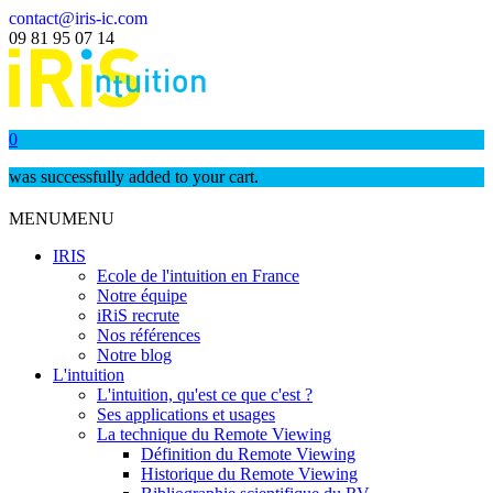
contact@iris-ic.com
09 81 95 07 14
0
was successfully added to your cart.
MENU
MENU
IRIS
Ecole de l'intuition en France
Notre équipe
iRiS recrute
Nos références
Notre blog
L'intuition
L'intuition, qu'est ce que c'est ?
Ses applications et usages
La technique du Remote Viewing
Définition du Remote Viewing
Historique du Remote Viewing