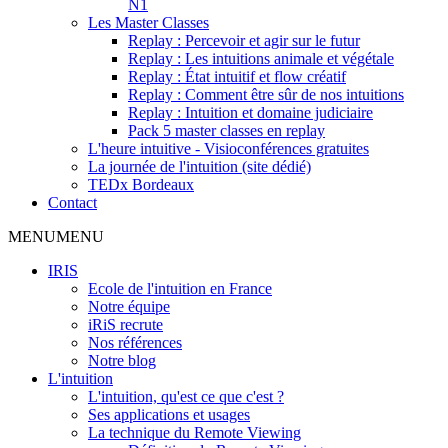
N1
Les Master Classes
Replay : Percevoir et agir sur le futur
Replay : Les intuitions animale et végétale
Replay : État intuitif et flow créatif
Replay : Comment être sûr de nos intuitions
Replay : Intuition et domaine judiciaire
Pack 5 master classes en replay
L'heure intuitive - Visioconférences gratuites
La journée de l'intuition (site dédié)
TEDx Bordeaux
Contact
MENU
MENU
IRIS
Ecole de l'intuition en France
Notre équipe
iRiS recrute
Nos références
Notre blog
L'intuition
L'intuition, qu'est ce que c'est ?
Ses applications et usages
La technique du Remote Viewing