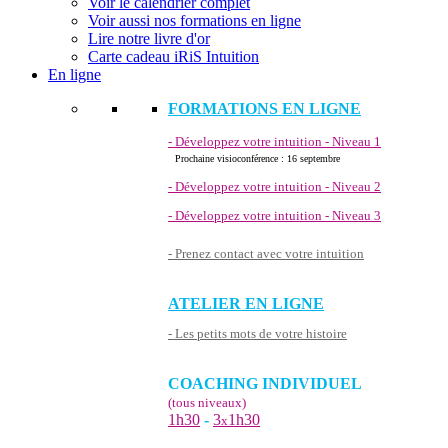
Voir le calendrier complet
Voir aussi nos formations en ligne
Lire notre livre d'or
Carte cadeau iRiS Intuition
En ligne
FORMATIONS EN LIGNE
- Développez votre intuition - Niveau 1
Prochaine visioconférence : 16 septembre
- Développez votre intuition - Niveau 2
- Développez votre intuition - Niveau 3
- Prenez contact avec votre intuition
ATELIER EN LIGNE
- Les petits mots de votre histoire
COACHING INDIVIDUEL
(tous niveaux)
1h30
-
3
1h30
x