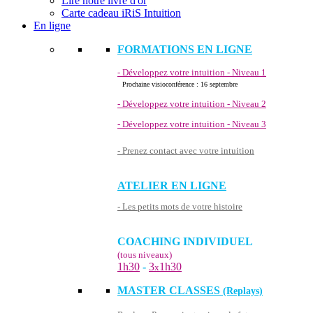
Lire notre livre d'or
Carte cadeau iRiS Intuition
En ligne
FORMATIONS EN LIGNE
- Développez votre intuition - Niveau 1
Prochaine visioconférence : 16 septembre
- Développez votre intuition - Niveau 2
- Développez votre intuition - Niveau 3
- Prenez contact avec votre intuition
ATELIER EN LIGNE
- Les petits mots de votre histoire
COACHING INDIVIDUEL
(tous niveaux)
1h30
-
3
1h30
x
MASTER CLASSES
(Replays)