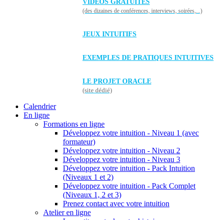
VIDÉOS GRATUITES
(des dizaines de conférences, interviews, soirées,...)
JEUX INTUITIFS
EXEMPLES DE PRATIQUES INTUITIVES
LE PROJET ORACLE
(site dédié)
Calendrier
En ligne
Formations en ligne
Développez votre intuition - Niveau 1 (avec
formateur)
Développez votre intuition - Niveau 2
Développez votre intuition - Niveau 3
Développez votre intuition - Pack Intuition
(Niveaux 1 et 2)
Développez votre intuition - Pack Complet
(Niveaux 1, 2 et 3)
Prenez contact avec votre intuition
Atelier en ligne