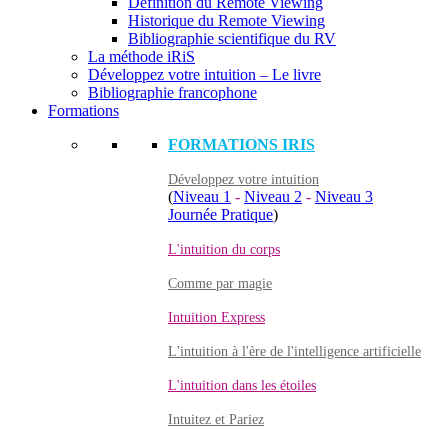
Définition du Remote Viewing
Historique du Remote Viewing
Bibliographie scientifique du RV
La méthode iRiS
Développez votre intuition – Le livre
Bibliographie francophone
Formations
FORMATIONS IRIS
Développez votre intuition
(
Niveau 1
-
Niveau 2
-
Niveau 3
Journée Pratique
)
L'intuition du corps
Comme par magie
Intuition Express
L'intuition à l'ère de l'intelligence artificielle
L'intuition dans les étoiles
Intuitez et Pariez