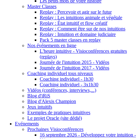
Les petits mots de votre histoire
Master Classes
Replay : Percevoir et agir sur le futur
Replay : Les intuitions animale et végétale
Replay : État intuitif et flow créatif
Replay : Comment être sur de nos intuitions
Replay : Intuition et domaine judiciaire
Pack 5 master classes en replay
Nos événements en ligne
L'heure intuitive - Visioconférences gratuites
(replays)
Journée de l'intuition 2015 - Vidéos
Journée de l'intuition 2017 - Vidéos
Coaching individuel tous niveaux
Coaching individuel - 1h30
Coaching individuel - 3x1h30
Vidéos (conférences, interviews,...)
Blog d'iRiS
Blog d'Alexis Champion
Jeux intuitifs
Exemples de pratiques intuitives
Le projet Oracle (site dédié)
Evénements
Prochaines Visioconférences
16 septembre 2026 - Développez votre intuition -