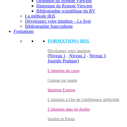
Définition du Remote Viewing
Historique du Remote Viewing
Bibliographie scientifique du RV
La méthode iRiS
Développez votre intuition – Le livre
Bibliographie francophone
Formations
FORMATIONS IRIS
Développez votre intuition
(
Niveau 1
-
Niveau 2
-
Niveau 3
Journée Pratique
)
L'intuition du corps
Comme par magie
Intuition Express
L'intuition à l'ère de l'intelligence artificielle
L'intuition dans les étoiles
Intuitez et Pariez