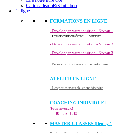
Lire notre livre d'or
Carte cadeau iRiS Intuition
En ligne
FORMATIONS EN LIGNE
- Développez votre intuition - Niveau 1
Prochaine visioconférence : 16 septembre
- Développez votre intuition - Niveau 2
- Développez votre intuition - Niveau 3
- Prenez contact avec votre intuition
ATELIER EN LIGNE
- Les petits mots de votre histoire
COACHING INDIVIDUEL
(tous niveaux)
1h30
-
3
1h30
x
MASTER CLASSES
(Replays)