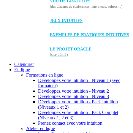
VIDÉOS GRATUITES
(des dizaines de conférences, interviews, soirées,...)
JEUX INTUITIFS
EXEMPLES DE PRATIQUES INTUITIVES
LE PROJET ORACLE
(site dédié)
Calendrier
En ligne
Formations en ligne
Développez votre intuition - Niveau 1 (avec
formateur)
Développez votre intuition - Niveau 2
Développez votre intuition - Niveau 3
Développez votre intuition - Pack Intuition
(Niveaux 1 et 2)
Développez votre intuition - Pack Complet
(Niveaux 1, 2 et 3)
Prenez contact avec votre intuition
Atelier en ligne