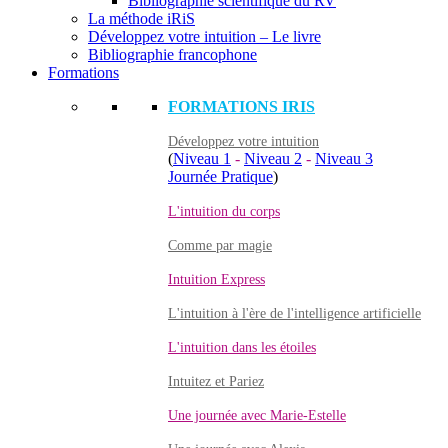
Bibliographie scientifique du RV
La méthode iRiS
Développez votre intuition – Le livre
Bibliographie francophone
Formations
FORMATIONS IRIS
Développez votre intuition
(
Niveau 1
-
Niveau 2
-
Niveau 3
Journée Pratique
)
L'intuition du corps
Comme par magie
Intuition Express
L'intuition à l'ère de l'intelligence artificielle
L'intuition dans les étoiles
Intuitez et Pariez
Une journée avec Marie-Estelle