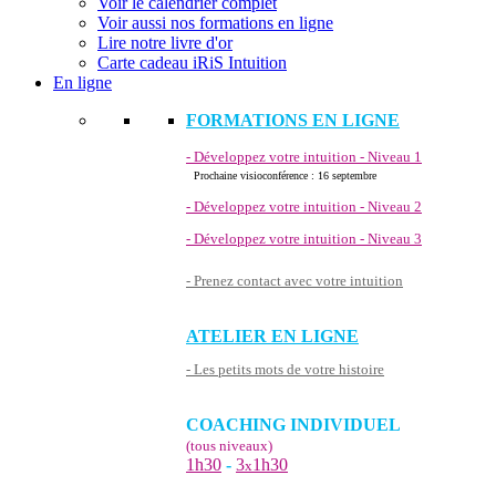
Voir le calendrier complet
Voir aussi nos formations en ligne
Lire notre livre d'or
Carte cadeau iRiS Intuition
En ligne
FORMATIONS EN LIGNE
- Développez votre intuition - Niveau 1
Prochaine visioconférence : 16 septembre
- Développez votre intuition - Niveau 2
- Développez votre intuition - Niveau 3
- Prenez contact avec votre intuition
ATELIER EN LIGNE
- Les petits mots de votre histoire
COACHING INDIVIDUEL
(tous niveaux)
1h30
-
3
1h30
x