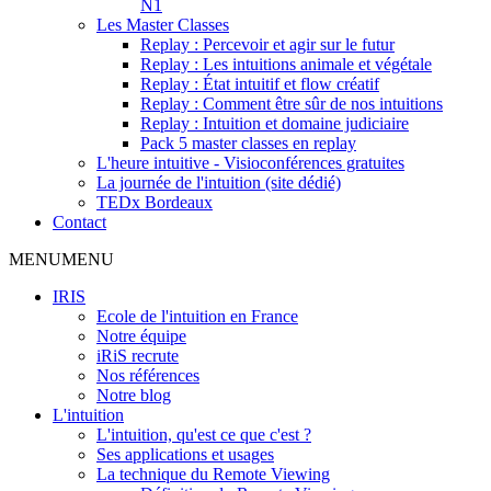
N1
Les Master Classes
Replay : Percevoir et agir sur le futur
Replay : Les intuitions animale et végétale
Replay : État intuitif et flow créatif
Replay : Comment être sûr de nos intuitions
Replay : Intuition et domaine judiciaire
Pack 5 master classes en replay
L'heure intuitive - Visioconférences gratuites
La journée de l'intuition (site dédié)
TEDx Bordeaux
Contact
MENU
MENU
IRIS
Ecole de l'intuition en France
Notre équipe
iRiS recrute
Nos références
Notre blog
L'intuition
L'intuition, qu'est ce que c'est ?
Ses applications et usages
La technique du Remote Viewing