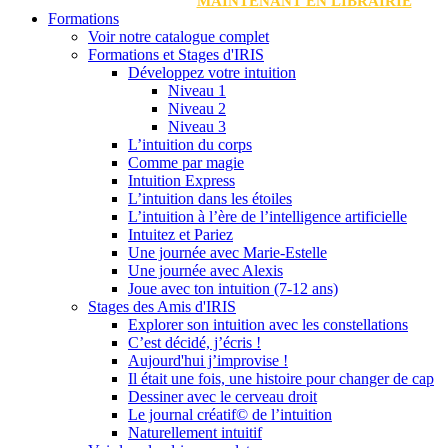
MAINTENANT EN LIBRAIRIE
Formations
Voir notre catalogue complet
Formations et Stages d'IRIS
Développez votre intuition
Niveau 1
Niveau 2
Niveau 3
L’intuition du corps
Comme par magie
Intuition Express
L’intuition dans les étoiles
L’intuition à l’ère de l’intelligence artificielle
Intuitez et Pariez
Une journée avec Marie-Estelle
Une journée avec Alexis
Joue avec ton intuition (7-12 ans)
Stages des Amis d'IRIS
Explorer son intuition avec les constellations
C’est décidé, j’écris !
Aujourd'hui j’improvise !
Il était une fois, une histoire pour changer de cap
Dessiner avec le cerveau droit
Le journal créatif© de l’intuition
Naturellement intuitif