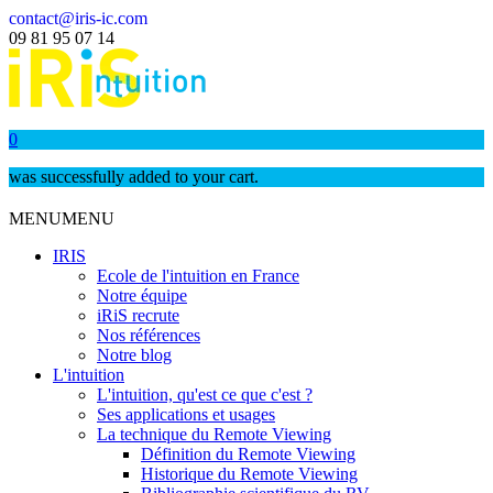
contact@iris-ic.com
09 81 95 07 14
0
was successfully added to your cart.
MENU
MENU
IRIS
Ecole de l'intuition en France
Notre équipe
iRiS recrute
Nos références
Notre blog
L'intuition
L'intuition, qu'est ce que c'est ?
Ses applications et usages
La technique du Remote Viewing
Définition du Remote Viewing
Historique du Remote Viewing