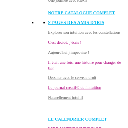
Une journée avec Alexis
NOTRE CATALOGUE COMPLET
STAGES DES AMIS D'IRIS
Explorer son intuition avec les constellations
C'est décidé, j'écris !
Aujourd'hui j'improvise !
Il était une fois, une histoire pour changer de
cap
Dessiner avec le cerveau droit
Le journal créatif© de l'intuition
Naturellement intuitif
LE CALENDRIER COMPLET