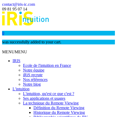
contact@iris-ic.com
09 81 95 07 14
0
was successfully added to your cart.
MENU
MENU
IRIS
Ecole de l'intuition en France
Notre équipe
iRiS recrute
Nos références
Notre blog
L'intuition
L'intuition, qu'est ce que c'est ?
Ses applications et usages
La technique du Remote Viewing
Définition du Remote Viewing
Historique du Remote Viewing