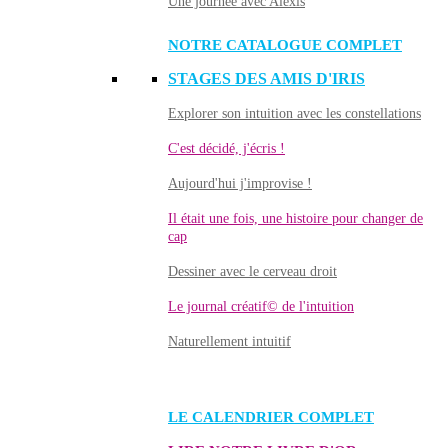
Une journée avec Alexis
NOTRE CATALOGUE COMPLET
STAGES DES AMIS D'IRIS
Explorer son intuition avec les constellations
C'est décidé, j'écris !
Aujourd'hui j'improvise !
Il était une fois, une histoire pour changer de
cap
Dessiner avec le cerveau droit
Le journal créatif© de l'intuition
Naturellement intuitif
LE CALENDRIER COMPLET