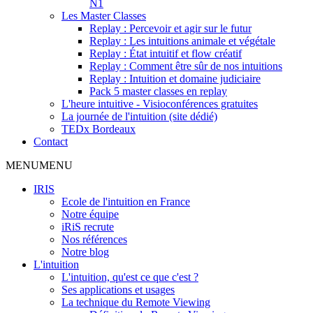
N1
Les Master Classes
Replay : Percevoir et agir sur le futur
Replay : Les intuitions animale et végétale
Replay : État intuitif et flow créatif
Replay : Comment être sûr de nos intuitions
Replay : Intuition et domaine judiciaire
Pack 5 master classes en replay
L'heure intuitive - Visioconférences gratuites
La journée de l'intuition (site dédié)
TEDx Bordeaux
Contact
MENU
MENU
IRIS
Ecole de l'intuition en France
Notre équipe
iRiS recrute
Nos références
Notre blog
L'intuition
L'intuition, qu'est ce que c'est ?
Ses applications et usages
La technique du Remote Viewing