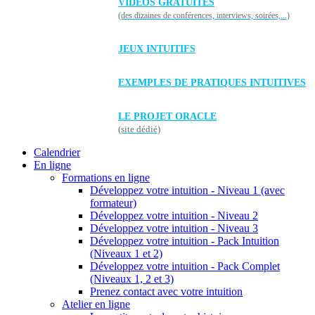
VIDÉOS GRATUITES
(des dizaines de conférences, interviews, soirées,...)
JEUX INTUITIFS
EXEMPLES DE PRATIQUES INTUITIVES
LE PROJET ORACLE
(site dédié)
Calendrier
En ligne
Formations en ligne
Développez votre intuition - Niveau 1 (avec
formateur)
Développez votre intuition - Niveau 2
Développez votre intuition - Niveau 3
Développez votre intuition - Pack Intuition
(Niveaux 1 et 2)
Développez votre intuition - Pack Complet
(Niveaux 1, 2 et 3)
Prenez contact avec votre intuition
Atelier en ligne