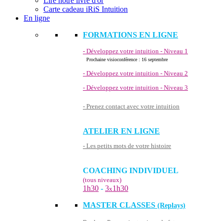
Lire notre livre d'or
Carte cadeau iRiS Intuition
En ligne
FORMATIONS EN LIGNE
- Développez votre intuition - Niveau 1
Prochaine visioconférence : 16 septembre
- Développez votre intuition - Niveau 2
- Développez votre intuition - Niveau 3
- Prenez contact avec votre intuition
ATELIER EN LIGNE
- Les petits mots de votre histoire
COACHING INDIVIDUEL
(tous niveaux)
1h30
-
3
1h30
x
MASTER CLASSES
(Replays)