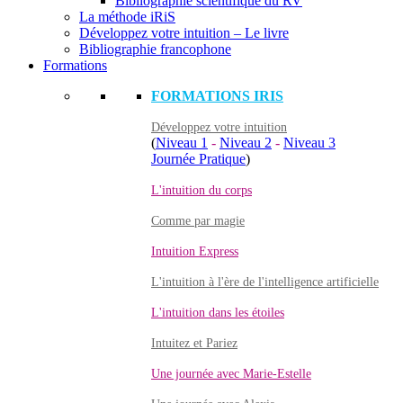
Bibliographie scientifique du RV
La méthode iRiS
Développez votre intuition – Le livre
Bibliographie francophone
Formations
FORMATIONS IRIS
Développez votre intuition
(
Niveau 1
-
Niveau 2
-
Niveau 3
Journée Pratique
)
L'intuition du corps
Comme par magie
Intuition Express
L'intuition à l'ère de l'intelligence artificielle
L'intuition dans les étoiles
Intuitez et Pariez
Une journée avec Marie-Estelle