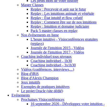
Les petits mots de votre histoire
Master Classes
Replay : Percevoir et agir sur le futur
Replay : Les intuitions animale et végétale
Replay : État intuitif et flow créatif
Replay : Comment être sur de nos intuitions
Replay : Intuition et domaine judiciaire
Pack 5 master classes en replay
Nos événements en ligne
L'heure intuitive - Visioconférences gratuites
(replays)
Journée de l'intuition 2015 - Vidéos
Journée de l'intuition 2017 - Vidéos
Coaching individuel tous niveaux
Coaching individuel - 1h30
Coaching individuel - 3x1h30
Vidéos (conférences, interviews,...)
Blog d'iRiS
Blog d'Alexis Champion
Jeux intuitifs
Exemples de pratiques intuitives
Le projet Oracle (site dédié)
Evénements
Prochaines Visioconférences
16 septembre 2026 - Développez votre intuition -