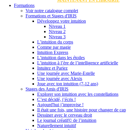
MAINTENANT EN LIBRAIRIE
Formations
Voir notre catalogue complet
Formations et Stages d'IRIS
Développez votre intuition
Niveau 1
Niveau 2
Niveau 3
L’intuition du corps
Comme par magie
Intuition Express
L’intuition dans les étoiles
L’intuition à l’ère de l’intelligence artificielle
Intuitez et Pariez
Une journée avec Marie-Estelle
Une journée avec Alexis
Joue avec ton intuition (7-12 ans)
Stages des Amis d'IRIS
Explorer son intuition avec les constellations
C’est décidé, j’écris !
Aujourd'hui j’improvise !
Il était une fois, une histoire pour changer de cap
Dessiner avec le cerveau droit
Le journal créatif© de l’intuition
Naturellement intuitif