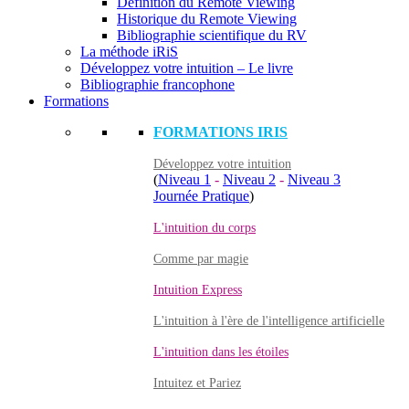
Définition du Remote Viewing
Historique du Remote Viewing
Bibliographie scientifique du RV
La méthode iRiS
Développez votre intuition – Le livre
Bibliographie francophone
Formations
FORMATIONS IRIS
Développez votre intuition
(
Niveau 1
-
Niveau 2
-
Niveau 3
Journée Pratique
)
L'intuition du corps
Comme par magie
Intuition Express
L'intuition à l'ère de l'intelligence artificielle
L'intuition dans les étoiles
Intuitez et Pariez