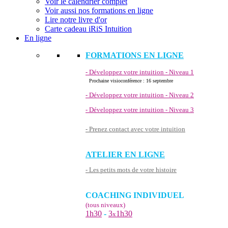
Voir le calendrier complet
Voir aussi nos formations en ligne
Lire notre livre d'or
Carte cadeau iRiS Intuition
En ligne
FORMATIONS EN LIGNE
- Développez votre intuition - Niveau 1
Prochaine visioconférence : 16 septembre
- Développez votre intuition - Niveau 2
- Développez votre intuition - Niveau 3
- Prenez contact avec votre intuition
ATELIER EN LIGNE
- Les petits mots de votre histoire
COACHING INDIVIDUEL
(tous niveaux)
1h30
-
3
1h30
x