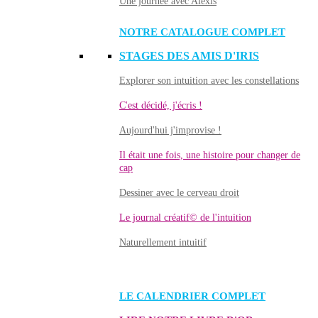
Une journée avec Alexis
NOTRE CATALOGUE COMPLET
STAGES DES AMIS D'IRIS
Explorer son intuition avec les constellations
C'est décidé, j'écris !
Aujourd'hui j'improvise !
Il était une fois, une histoire pour changer de
cap
Dessiner avec le cerveau droit
Le journal créatif© de l'intuition
Naturellement intuitif
LE CALENDRIER COMPLET