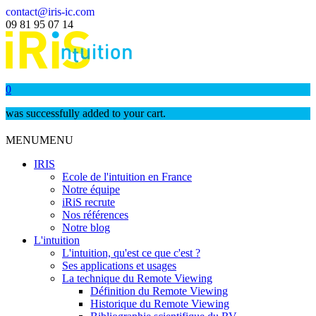
contact@iris-ic.com
09 81 95 07 14
0
was successfully added to your cart.
MENU
MENU
IRIS
Ecole de l'intuition en France
Notre équipe
iRiS recrute
Nos références
Notre blog
L'intuition
L'intuition, qu'est ce que c'est ?
Ses applications et usages
La technique du Remote Viewing
Définition du Remote Viewing
Historique du Remote Viewing