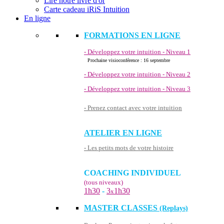
Lire notre livre d'or
Carte cadeau iRiS Intuition
En ligne
FORMATIONS EN LIGNE
- Développez votre intuition - Niveau 1
Prochaine visioconférence : 16 septembre
- Développez votre intuition - Niveau 2
- Développez votre intuition - Niveau 3
- Prenez contact avec votre intuition
ATELIER EN LIGNE
- Les petits mots de votre histoire
COACHING INDIVIDUEL
(tous niveaux)
1h30
-
3
1h30
x
MASTER CLASSES
(Replays)