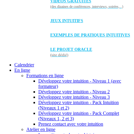
VIDÉOS GRATUITES
(des dizaines de conférences, interviews, soirées,...)
JEUX INTUITIFS
EXEMPLES DE PRATIQUES INTUITIVES
LE PROJET ORACLE
(site dédié)
Calendrier
En ligne
Formations en ligne
Développez votre intuition - Niveau 1 (avec
formateur)
Développez votre intuition - Niveau 2
Développez votre intuition - Niveau 3
Développez votre intuition - Pack Intuition
(Niveaux 1 et 2)
Développez votre intuition - Pack Complet
(Niveaux 1, 2 et 3)
Prenez contact avec votre intuition
Atelier en ligne