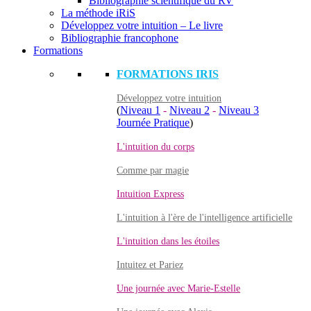
Bibliographie scientifique du RV
La méthode iRiS
Développez votre intuition – Le livre
Bibliographie francophone
Formations
FORMATIONS IRIS
Développez votre intuition
(
Niveau 1
-
Niveau 2
-
Niveau 3
Journée Pratique
)
L'intuition du corps
Comme par magie
Intuition Express
L'intuition à l'ère de l'intelligence artificielle
L'intuition dans les étoiles
Intuitez et Pariez
Une journée avec Marie-Estelle