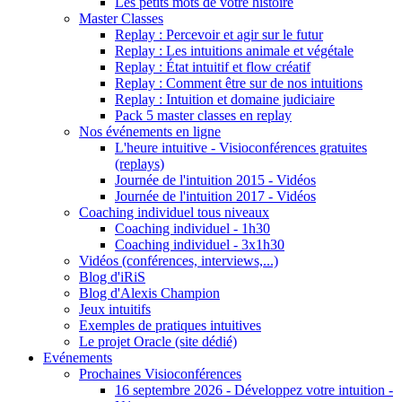
Les petits mots de votre histoire
Master Classes
Replay : Percevoir et agir sur le futur
Replay : Les intuitions animale et végétale
Replay : État intuitif et flow créatif
Replay : Comment être sur de nos intuitions
Replay : Intuition et domaine judiciaire
Pack 5 master classes en replay
Nos événements en ligne
L'heure intuitive - Visioconférences gratuites
(replays)
Journée de l'intuition 2015 - Vidéos
Journée de l'intuition 2017 - Vidéos
Coaching individuel tous niveaux
Coaching individuel - 1h30
Coaching individuel - 3x1h30
Vidéos (conférences, interviews,...)
Blog d'iRiS
Blog d'Alexis Champion
Jeux intuitifs
Exemples de pratiques intuitives
Le projet Oracle (site dédié)
Evénements
Prochaines Visioconférences
16 septembre 2026 - Développez votre intuition -