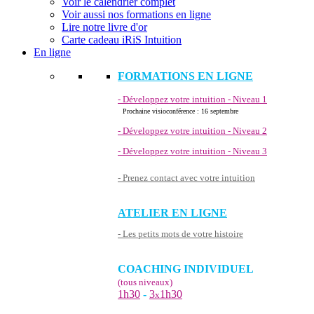
Voir le calendrier complet
Voir aussi nos formations en ligne
Lire notre livre d'or
Carte cadeau iRiS Intuition
En ligne
FORMATIONS EN LIGNE
- Développez votre intuition - Niveau 1
Prochaine visioconférence : 16 septembre
- Développez votre intuition - Niveau 2
- Développez votre intuition - Niveau 3
- Prenez contact avec votre intuition
ATELIER EN LIGNE
- Les petits mots de votre histoire
COACHING INDIVIDUEL
(tous niveaux)
1h30
-
3
1h30
x