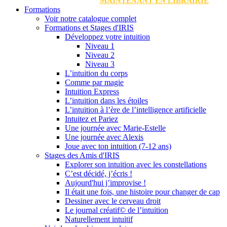
MAINTENANT EN LIBRAIRIE
Formations
Voir notre catalogue complet
Formations et Stages d'IRIS
Développez votre intuition
Niveau 1
Niveau 2
Niveau 3
L’intuition du corps
Comme par magie
Intuition Express
L’intuition dans les étoiles
L’intuition à l’ère de l’intelligence artificielle
Intuitez et Pariez
Une journée avec Marie-Estelle
Une journée avec Alexis
Joue avec ton intuition (7-12 ans)
Stages des Amis d'IRIS
Explorer son intuition avec les constellations
C’est décidé, j’écris !
Aujourd'hui j’improvise !
Il était une fois, une histoire pour changer de cap
Dessiner avec le cerveau droit
Le journal créatif© de l’intuition
Naturellement intuitif