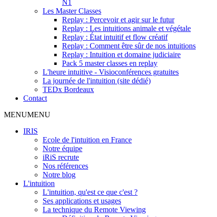
N1
Les Master Classes
Replay : Percevoir et agir sur le futur
Replay : Les intuitions animale et végétale
Replay : État intuitif et flow créatif
Replay : Comment être sûr de nos intuitions
Replay : Intuition et domaine judiciaire
Pack 5 master classes en replay
L'heure intuitive - Visioconférences gratuites
La journée de l'intuition (site dédié)
TEDx Bordeaux
Contact
MENU
MENU
IRIS
Ecole de l'intuition en France
Notre équipe
iRiS recrute
Nos références
Notre blog
L'intuition
L'intuition, qu'est ce que c'est ?
Ses applications et usages
La technique du Remote Viewing