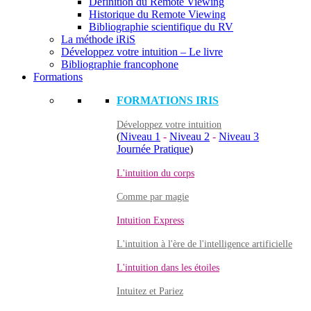
Définition du Remote Viewing
Historique du Remote Viewing
Bibliographie scientifique du RV
La méthode iRiS
Développez votre intuition – Le livre
Bibliographie francophone
Formations
FORMATIONS IRIS
Développez votre intuition
(
Niveau 1
-
Niveau 2
-
Niveau 3
Journée Pratique
)
L'intuition du corps
Comme par magie
Intuition Express
L'intuition à l'ère de l'intelligence artificielle
L'intuition dans les étoiles
Intuitez et Pariez