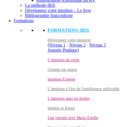
Bibliographie scientifique du RV
La méthode iRiS
Développez votre intuition – Le livre
Bibliographie francophone
Formations
FORMATIONS IRIS
Développez votre intuition
(
Niveau 1
-
Niveau 2
-
Niveau 3
Journée Pratique
)
L'intuition du corps
Comme par magie
Intuition Express
L'intuition à l'ère de l'intelligence artificielle
L'intuition dans les étoiles
Intuitez et Pariez
Une journée avec Marie-Estelle