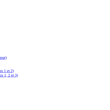
teur)
x 1 et 2)
x 1, 2 et 3)