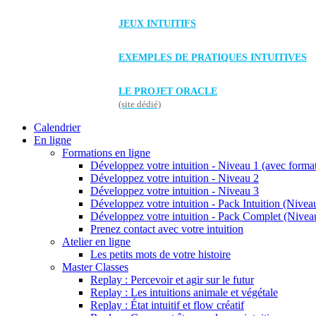
JEUX INTUITIFS
EXEMPLES DE PRATIQUES INTUITIVES
LE PROJET ORACLE
(site dédié)
Calendrier
En ligne
Formations en ligne
Développez votre intuition - Niveau 1 (avec forma
Développez votre intuition - Niveau 2
Développez votre intuition - Niveau 3
Développez votre intuition - Pack Intuition (Niveau
Développez votre intuition - Pack Complet (Niveau
Prenez contact avec votre intuition
Atelier en ligne
Les petits mots de votre histoire
Master Classes
Replay : Percevoir et agir sur le futur
Replay : Les intuitions animale et végétale
Replay : État intuitif et flow créatif