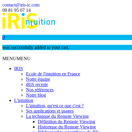
contact@iris-ic.com
09 81 95 07 14
0
was successfully added to your cart.
MENU
MENU
IRIS
Ecole de l'intuition en France
Notre équipe
iRiS recrute
Nos références
Notre blog
L'intuition
L'intuition, qu'est ce que c'est ?
Ses applications et usages
La technique du Remote Viewing
Définition du Remote Viewing
Historique du Remote Viewing