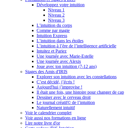
Développez votre intuition
Niveau 1
Niveau 2
Niveau 3
L’intuition du corps
Comme par magie
Intuition Express
L’intuition dans les étoiles
L’intuition à l’ère de l’intelligence artificielle
Intuitez et Pariez
Une journée avec Marie-Estelle
Une journée avec Alexis
Joue avec ton intuition (7-12 ans)
Stages des Amis d'IRIS
Explorer son intuition avec les constellations
C’est décidé, j’écris !
Aujourd'hui j’improvise !
Il était une fois, une histoire pour changer de cap
Dessiner avec le cerveau droit
Le journal créatif© de l’intuition
Naturellement intuitif
Voir le calendrier complet
Voir aussi nos formations en ligne
Lire notre livre d'or