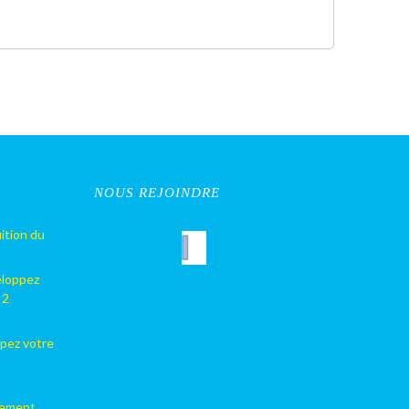
S
NOUS REJOINDRE
ition du
eloppez
 2
pez votre
lement