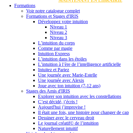
MAINTENANT EN LIBRAIRIE
Formations
Voir notre catalogue complet
Formations et Stages d'IRIS
Développez votre intuition
Niveau 1
Niveau 2
Niveau 3
L’intuition du corps
Comme par magie
Intuition Express
L’intuition dans les étoiles
L’intuition à l’ère de l’intelligence artificielle
Intuitez et Pariez
Une journée avec Marie-Estelle
Une journée avec Alexis
Joue avec ton intuition (7-12 ans)
Stages des Amis d'IRIS
Explorer son intuition avec les constellations
C’est décidé, j’écris !
Aujourd'hui j’improvise !
Il était une fois, une histoire pour changer de cap
Dessiner avec le cerveau droit
Le journal créatif© de l’intuition
Naturellement intuitif