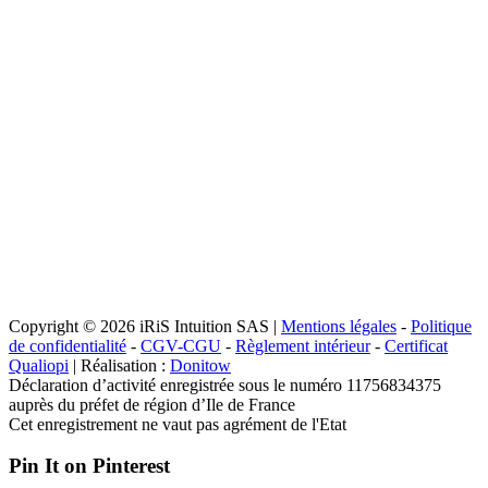
Copyright © 2026 iRiS Intuition SAS |
Mentions légales
-
Politique
de confidentialité
-
CGV-CGU
-
Règlement intérieur
-
Certificat
Qualiopi
| Réalisation :
Donitow
Déclaration d’activité enregistrée sous le numéro 11756834375
auprès du préfet de région d’Ile de France
Cet enregistrement ne vaut pas agrément de l'Etat
Pin It on Pinterest