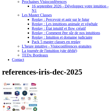
Prochaines Visioconférences
16 septembre 2026 - Développez votre intuition -
N1
Les Master Classes
Replay : Percevoir et agir sur le futur
Replay : Les intuitions animale et végétale
Replay : État intuitif et flow créatif
Replay : Comment être sûr de nos intuitions
Replay : Intuition et domaine judiciaire
Pack 5 master classes en replay
L'heure intuitive - Visioconférences gratuites
La journée de l'intuition (site dédié)
TEDx Bordeaux
Contact
references-iris-dec-2025