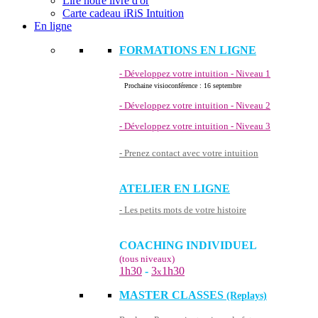
Lire notre livre d'or
Carte cadeau iRiS Intuition
En ligne
FORMATIONS EN LIGNE
- Développez votre intuition - Niveau 1
Prochaine visioconférence : 16 septembre
- Développez votre intuition - Niveau 2
- Développez votre intuition - Niveau 3
- Prenez contact avec votre intuition
ATELIER EN LIGNE
- Les petits mots de votre histoire
COACHING INDIVIDUEL
(tous niveaux)
1h30
-
3
1h30
x
MASTER CLASSES
(Replays)