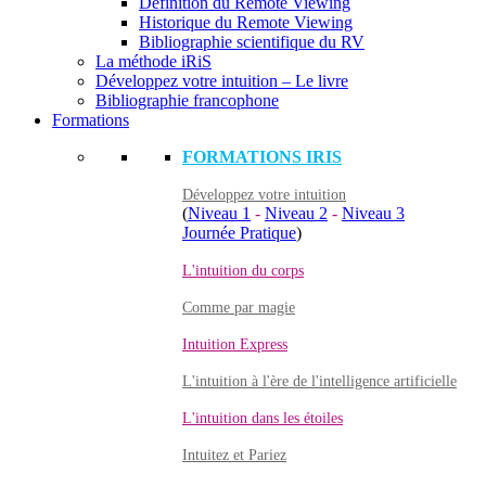
Définition du Remote Viewing
Historique du Remote Viewing
Bibliographie scientifique du RV
La méthode iRiS
Développez votre intuition – Le livre
Bibliographie francophone
Formations
FORMATIONS IRIS
Développez votre intuition
(
Niveau 1
-
Niveau 2
-
Niveau 3
Journée Pratique
)
L'intuition du corps
Comme par magie
Intuition Express
L'intuition à l'ère de l'intelligence artificielle
L'intuition dans les étoiles
Intuitez et Pariez