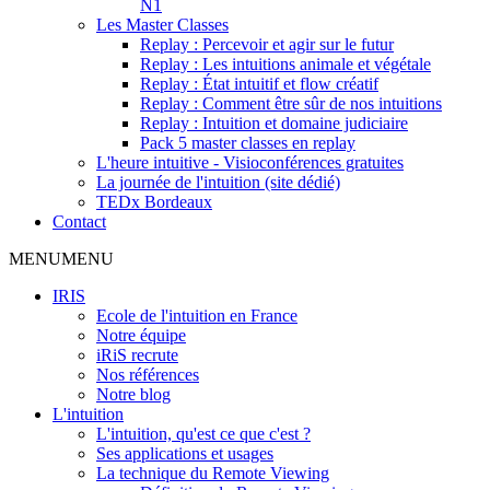
N1
Les Master Classes
Replay : Percevoir et agir sur le futur
Replay : Les intuitions animale et végétale
Replay : État intuitif et flow créatif
Replay : Comment être sûr de nos intuitions
Replay : Intuition et domaine judiciaire
Pack 5 master classes en replay
L'heure intuitive - Visioconférences gratuites
La journée de l'intuition (site dédié)
TEDx Bordeaux
Contact
MENU
MENU
IRIS
Ecole de l'intuition en France
Notre équipe
iRiS recrute
Nos références
Notre blog
L'intuition
L'intuition, qu'est ce que c'est ?
Ses applications et usages
La technique du Remote Viewing