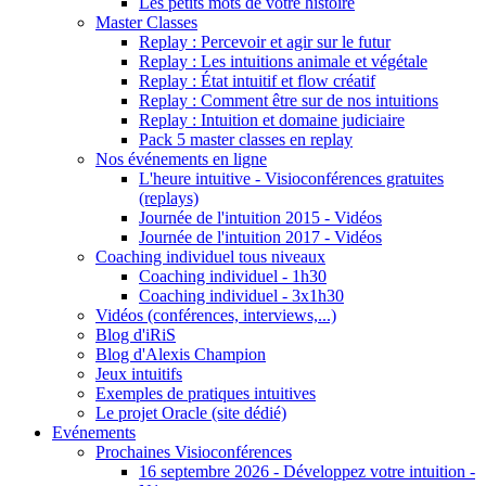
Les petits mots de votre histoire
Master Classes
Replay : Percevoir et agir sur le futur
Replay : Les intuitions animale et végétale
Replay : État intuitif et flow créatif
Replay : Comment être sur de nos intuitions
Replay : Intuition et domaine judiciaire
Pack 5 master classes en replay
Nos événements en ligne
L'heure intuitive - Visioconférences gratuites
(replays)
Journée de l'intuition 2015 - Vidéos
Journée de l'intuition 2017 - Vidéos
Coaching individuel tous niveaux
Coaching individuel - 1h30
Coaching individuel - 3x1h30
Vidéos (conférences, interviews,...)
Blog d'iRiS
Blog d'Alexis Champion
Jeux intuitifs
Exemples de pratiques intuitives
Le projet Oracle (site dédié)
Evénements
Prochaines Visioconférences
16 septembre 2026 - Développez votre intuition -