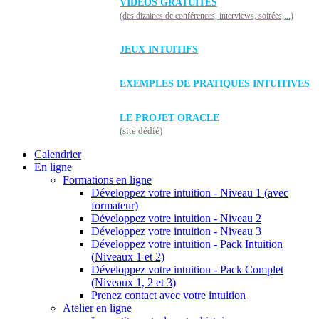
VIDÉOS GRATUITES
(des dizaines de conférences, interviews, soirées,...)
JEUX INTUITIFS
EXEMPLES DE PRATIQUES INTUITIVES
LE PROJET ORACLE
(site dédié)
Calendrier
En ligne
Formations en ligne
Développez votre intuition - Niveau 1 (avec
formateur)
Développez votre intuition - Niveau 2
Développez votre intuition - Niveau 3
Développez votre intuition - Pack Intuition
(Niveaux 1 et 2)
Développez votre intuition - Pack Complet
(Niveaux 1, 2 et 3)
Prenez contact avec votre intuition
Atelier en ligne