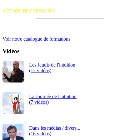
La certification qualité a été délivrée au titre de la catégorie d'action
suivante :
ACTIONS DE FORMATION
iRiS Intuition est un organisme de formation professionnelle
continue.
Voir notre catalogue de formations
Vidéos
Les Jeudis de l'intuition
(12 vidéos)
La Journée de l'intuition
(7 vidéos)
Dans les médias / divers...
(16 vidéos)