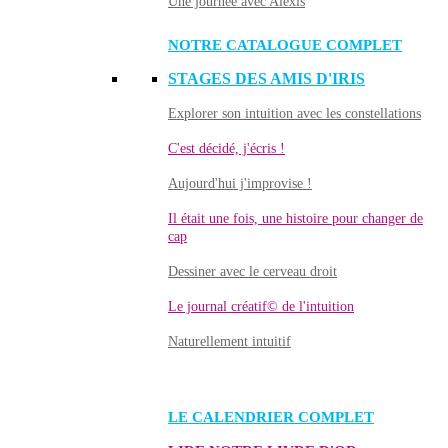
Une journée avec Alexis
NOTRE CATALOGUE COMPLET
STAGES DES AMIS D'IRIS
Explorer son intuition avec les constellations
C'est décidé, j'écris !
Aujourd'hui j'improvise !
Il était une fois, une histoire pour changer de
cap
Dessiner avec le cerveau droit
Le journal créatif© de l'intuition
Naturellement intuitif
LE CALENDRIER COMPLET