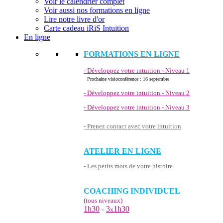
Voir le calendrier complet
Voir aussi nos formations en ligne
Lire notre livre d'or
Carte cadeau iRiS Intuition
En ligne
FORMATIONS EN LIGNE
- Développez votre intuition - Niveau 1
Prochaine visioconférence : 16 septembre
- Développez votre intuition - Niveau 2
- Développez votre intuition - Niveau 3
- Prenez contact avec votre intuition
ATELIER EN LIGNE
- Les petits mots de votre histoire
COACHING INDIVIDUEL
(tous niveaux)
1h30
-
3
1h30
x