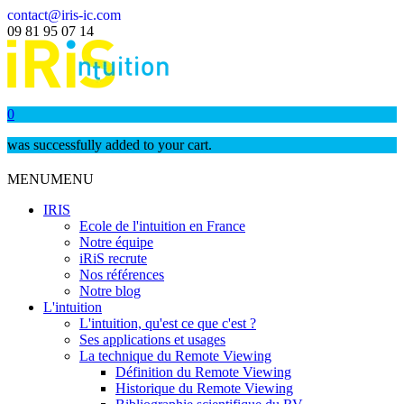
contact@iris-ic.com
09 81 95 07 14
0
was successfully added to your cart.
MENU
MENU
IRIS
Ecole de l'intuition en France
Notre équipe
iRiS recrute
Nos références
Notre blog
L'intuition
L'intuition, qu'est ce que c'est ?
Ses applications et usages
La technique du Remote Viewing
Définition du Remote Viewing
Historique du Remote Viewing