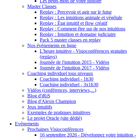
Les petits mots de votre histoire
Master Classes
Replay : Percevoir et agir sur le futur
Replay : Les intuitions animale et végétale
Replay : État intuitif et flow créatif
Replay : Comment être sur de nos intuitions
Replay : Intuition et domaine judiciaire
Pack 5 master classes en replay
Nos événements en ligne
L'heure intuitive - Visioconférences gratuites
(replays)
Journée de l'intuition 2015 - Vidéos
Journée de l'intuition 2017 - Vidéos
Coaching individuel tous niveaux
Coaching individuel - 1h30
Coaching individuel - 3x1h30
Vidéos (conférences, interviews,...)
Blog d'iRiS
Blog d'Alexis Champion
Jeux intuitifs
Exemples de pratiques intuitives
Le projet Oracle (site dédié)
Evénements
Prochaines Visioconférences
16 septembre 2026 - Développez votre intuition -