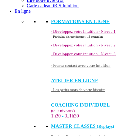
Lire notre livre d'or
Carte cadeau iRiS Intuition
En ligne
FORMATIONS EN LIGNE
- Développez votre intuition - Niveau 1
Prochaine visioconférence : 16 septembre
- Développez votre intuition - Niveau 2
- Développez votre intuition - Niveau 3
- Prenez contact avec votre intuition
ATELIER EN LIGNE
- Les petits mots de votre histoire
COACHING INDIVIDUEL
(tous niveaux)
1h30
-
3
1h30
x
MASTER CLASSES
(Replays)