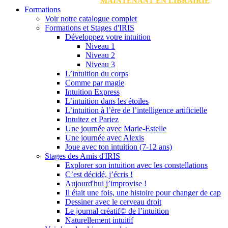
MAINTENANT EN LIBRAIRIE
Formations
Voir notre catalogue complet
Formations et Stages d'IRIS
Développez votre intuition
Niveau 1
Niveau 2
Niveau 3
L’intuition du corps
Comme par magie
Intuition Express
L’intuition dans les étoiles
L’intuition à l’ère de l’intelligence artificielle
Intuitez et Pariez
Une journée avec Marie-Estelle
Une journée avec Alexis
Joue avec ton intuition (7-12 ans)
Stages des Amis d'IRIS
Explorer son intuition avec les constellations
C’est décidé, j’écris !
Aujourd'hui j’improvise !
Il était une fois, une histoire pour changer de cap
Dessiner avec le cerveau droit
Le journal créatif© de l’intuition
Naturellement intuitif