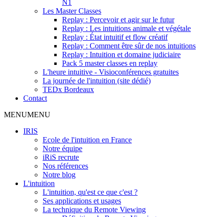
N1
Les Master Classes
Replay : Percevoir et agir sur le futur
Replay : Les intuitions animale et végétale
Replay : État intuitif et flow créatif
Replay : Comment être sûr de nos intuitions
Replay : Intuition et domaine judiciaire
Pack 5 master classes en replay
L'heure intuitive - Visioconférences gratuites
La journée de l'intuition (site dédié)
TEDx Bordeaux
Contact
MENU
MENU
IRIS
Ecole de l'intuition en France
Notre équipe
iRiS recrute
Nos références
Notre blog
L'intuition
L'intuition, qu'est ce que c'est ?
Ses applications et usages
La technique du Remote Viewing