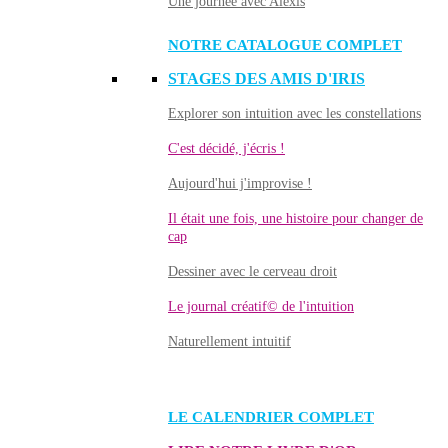
Une journée avec Alexis
NOTRE CATALOGUE COMPLET
STAGES DES AMIS D'IRIS
Explorer son intuition avec les constellations
C'est décidé, j'écris !
Aujourd'hui j'improvise !
Il était une fois, une histoire pour changer de
cap
Dessiner avec le cerveau droit
Le journal créatif© de l'intuition
Naturellement intuitif
LE CALENDRIER COMPLET