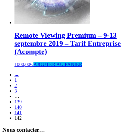
Remote Viewing Premium – 9-13
septembre 2019 – Tarif Entreprise
(Acompte)
1000,00
€
AJOUTER AU PANIER
←
1
2
3
…
139
140
141
142
Nous contacter…