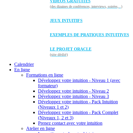
VIDÉOS GRATUITES
(des dizaines de conférences, interviews, soirées,...)
JEUX INTUITIFS
EXEMPLES DE PRATIQUES INTUITIVES
LE PROJET ORACLE
(site dédié)
Calendrier
En ligne
Formations en ligne
Développez votre intuition - Niveau 1 (avec
formateur)
Développez votre intuition - Niveau 2
Développez votre intuition - Niveau 3
Développez votre intuition - Pack Intuition
(Niveaux 1 et 2)
Développez votre intuition - Pack Complet
(Niveaux 1, 2 et 3)
Prenez contact avec votre intuition
Atelier en ligne