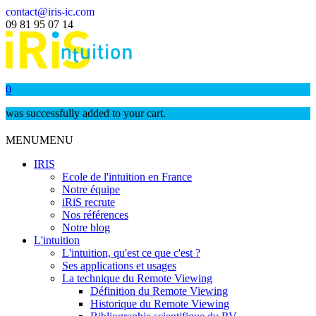
contact@iris-ic.com
09 81 95 07 14
0
was successfully added to your cart.
MENU
MENU
IRIS
Ecole de l'intuition en France
Notre équipe
iRiS recrute
Nos références
Notre blog
L'intuition
L'intuition, qu'est ce que c'est ?
Ses applications et usages
La technique du Remote Viewing
Définition du Remote Viewing
Historique du Remote Viewing