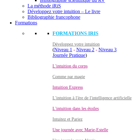
Bibliographie scientifique du RV
La méthode iRiS
Développez votre intuition – Le livre
Bibliographie francophone
Formations
FORMATIONS IRIS
Développez votre intuition
(
Niveau 1
-
Niveau 2
-
Niveau 3
Journée Pratique
)
L'intuition du corps
Comme par magie
Intuition Express
L'intuition à l'ère de l'intelligence artificielle
L'intuition dans les étoiles
Intuitez et Pariez
Une journée avec Marie-Estelle