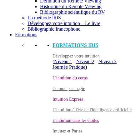
Définition du Remote Viewing
Historique du Remote Viewing
Bibliographie scientifique du RV
La méthode iRiS
Développez votre intuition – Le livre
Bibliographie francophone
Formations
FORMATIONS IRIS
Développez votre intuition
(
Niveau 1
-
Niveau 2
-
Niveau 3
Journée Pratique
)
L'intuition du corps
Comme par magie
Intuition Express
L'intuition à l'ère de l'intelligence artificielle
L'intuition dans les étoiles
Intuitez et Pariez