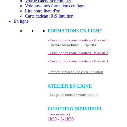
Voir le calendrier complet
Voir aussi nos formations en ligne
Lire notre livre d'or
Carte cadeau iRiS Intuition
En ligne
FORMATIONS EN LIGNE
- Développez votre intuition - Niveau 1
Prochaine visioconférence : 16 septembre
- Développez votre intuition - Niveau 2
- Développez votre intuition - Niveau 3
- Prenez contact avec votre intuition
ATELIER EN LIGNE
- Les petits mots de votre histoire
COACHING INDIVIDUEL
(tous niveaux)
1h30
-
3
1h30
x