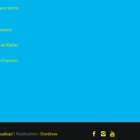
pez votre
lement
 et Pariez
on Express
ualiopi
| Réalisation :
Donitow