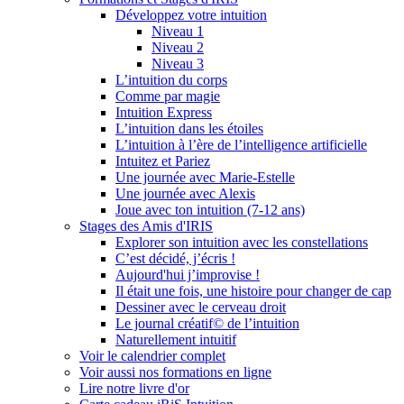
Développez votre intuition
Niveau 1
Niveau 2
Niveau 3
L’intuition du corps
Comme par magie
Intuition Express
L’intuition dans les étoiles
L’intuition à l’ère de l’intelligence artificielle
Intuitez et Pariez
Une journée avec Marie-Estelle
Une journée avec Alexis
Joue avec ton intuition (7-12 ans)
Stages des Amis d'IRIS
Explorer son intuition avec les constellations
C’est décidé, j’écris !
Aujourd'hui j’improvise !
Il était une fois, une histoire pour changer de cap
Dessiner avec le cerveau droit
Le journal créatif© de l’intuition
Naturellement intuitif
Voir le calendrier complet
Voir aussi nos formations en ligne
Lire notre livre d'or