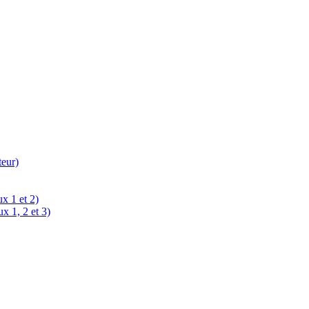
teur)
x 1 et 2)
x 1, 2 et 3)