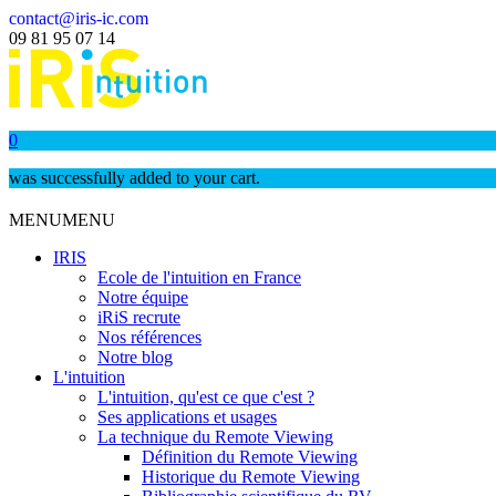
contact@iris-ic.com
09 81 95 07 14
0
was successfully added to your cart.
MENU
MENU
IRIS
Ecole de l'intuition en France
Notre équipe
iRiS recrute
Nos références
Notre blog
L'intuition
L'intuition, qu'est ce que c'est ?
Ses applications et usages
La technique du Remote Viewing
Définition du Remote Viewing
Historique du Remote Viewing