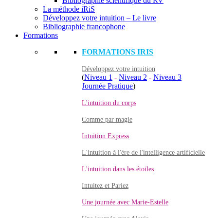
Bibliographie scientifique du RV
La méthode iRiS
Développez votre intuition – Le livre
Bibliographie francophone
Formations
FORMATIONS IRIS
Développez votre intuition
(
Niveau 1
-
Niveau 2
-
Niveau 3
Journée Pratique
)
L'intuition du corps
Comme par magie
Intuition Express
L'intuition à l'ère de l'intelligence artificielle
L'intuition dans les étoiles
Intuitez et Pariez
Une journée avec Marie-Estelle