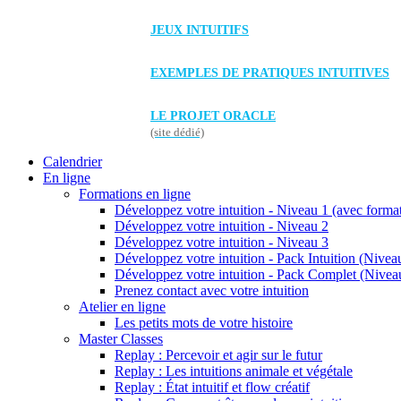
JEUX INTUITIFS
EXEMPLES DE PRATIQUES INTUITIVES
LE PROJET ORACLE
(site dédié)
Calendrier
En ligne
Formations en ligne
Développez votre intuition - Niveau 1 (avec forma
Développez votre intuition - Niveau 2
Développez votre intuition - Niveau 3
Développez votre intuition - Pack Intuition (Niveau
Développez votre intuition - Pack Complet (Niveau
Prenez contact avec votre intuition
Atelier en ligne
Les petits mots de votre histoire
Master Classes
Replay : Percevoir et agir sur le futur
Replay : Les intuitions animale et végétale
Replay : État intuitif et flow créatif