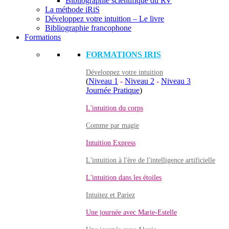
Bibliographie scientifique du RV
La méthode iRiS
Développez votre intuition – Le livre
Bibliographie francophone
Formations
FORMATIONS IRIS
Développez votre intuition
(
Niveau 1
-
Niveau 2
-
Niveau 3
Journée Pratique
)
L'intuition du corps
Comme par magie
Intuition Express
L'intuition à l'ère de l'intelligence artificielle
L'intuition dans les étoiles
Intuitez et Pariez
Une journée avec Marie-Estelle