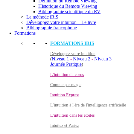
Définition du Remote Viewing
Historique du Remote Viewing
Bibliographie scientifique du RV
La méthode iRiS
Développez votre intuition – Le livre
Bibliographie francophone
Formations
FORMATIONS IRIS
Développez votre intuition
(
Niveau 1
-
Niveau 2
-
Niveau 3
Journée Pratique
)
L'intuition du corps
Comme par magie
Intuition Express
L'intuition à l'ère de l'intelligence artificielle
L'intuition dans les étoiles
Intuitez et Pariez