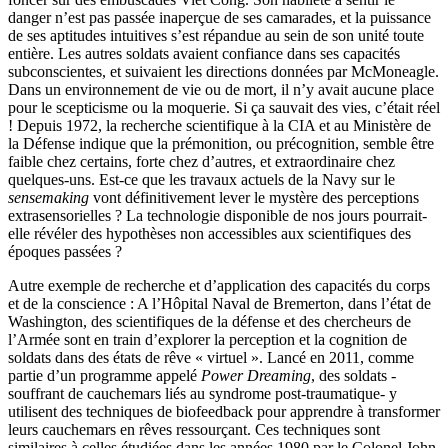
danger n’est pas passée inaperçue de ses camarades, et la puissance
de ses aptitudes intuitives s’est répandue au sein de son unité toute
entière. Les autres soldats avaient confiance dans ses capacités
subconscientes, et suivaient les directions données par McMoneagle.
Dans un environnement de vie ou de mort, il n’y avait aucune place
pour le scepticisme ou la moquerie. Si ça sauvait des vies, c’était réel
! Depuis 1972, la recherche scientifique à la CIA et au Ministère de
la Défense indique que la prémonition, ou précognition, semble être
faible chez certains, forte chez d’autres, et extraordinaire chez
quelques-uns. Est-ce que les travaux actuels de la Navy sur le
sensemaking
vont définitivement lever le mystère des perceptions
extrasensorielles ? La technologie disponible de nos jours pourrait-
elle révéler des hypothèses non accessibles aux scientifiques des
époques passées ?
Autre exemple de recherche et d’application des capacités du corps
et de la conscience : A l’Hôpital Naval de Bremerton, dans l’état de
Washington, des scientifiques de la défense et des chercheurs de
l’Armée sont en train d’explorer la perception et la cognition de
soldats dans des états de rêve « virtuel ». Lancé en 2011, comme
partie d’un programme appelé
Power Dreaming
, des soldats -
souffrant de cauchemars liés au syndrome post-traumatique- y
utilisent des techniques de biofeedback pour apprendre à transformer
leurs cauchemars en rêves ressourçant. Ces techniques sont
similaires à celles étudiées dans les années 1980 par le Colonel John