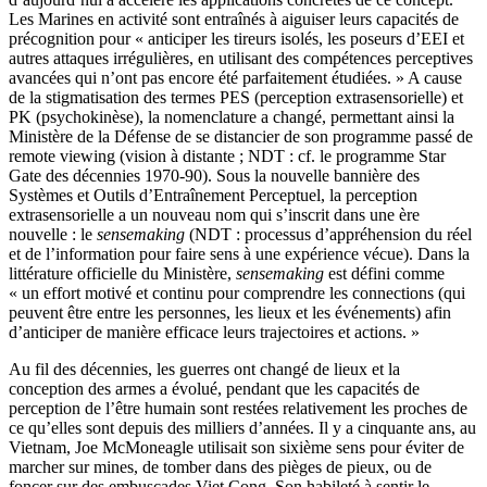
Les Marines en activité sont entraînés à aiguiser leurs capacités de
précognition pour « anticiper les tireurs isolés, les poseurs d’EEI et
autres attaques irrégulières, en utilisant des compétences perceptives
avancées qui n’ont pas encore été parfaitement étudiées. » A cause
de la stigmatisation des termes PES (perception extrasensorielle) et
PK (psychokinèse), la nomenclature a changé, permettant ainsi la
Ministère de la Défense de se distancier de son programme passé de
remote viewing (vision à distante ; NDT : cf. le programme Star
Gate des décennies 1970-90). Sous la nouvelle bannière des
Systèmes et Outils d’Entraînement Perceptuel, la perception
extrasensorielle a un nouveau nom qui s’inscrit dans une ère
nouvelle : le
sensemaking
(NDT : processus d’appréhension du réel
et de l’information pour faire sens à une expérience vécue). Dans la
littérature officielle du Ministère,
sensemaking
est défini comme
« un effort motivé et continu pour comprendre les connections (qui
peuvent être entre les personnes, les lieux et les événements) afin
d’anticiper de manière efficace leurs trajectoires et actions. »
Au fil des décennies, les guerres ont changé de lieux et la
conception des armes a évolué, pendant que les capacités de
perception de l’être humain sont restées relativement les proches de
ce qu’elles sont depuis des milliers d’années. Il y a cinquante ans, au
Vietnam, Joe McMoneagle utilisait son sixième sens pour éviter de
marcher sur mines, de tomber dans des pièges de pieux, ou de
foncer sur des embuscades Viet Cong. Son habileté à sentir le