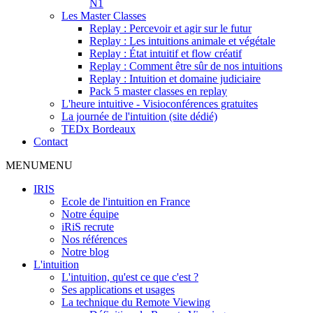
N1
Les Master Classes
Replay : Percevoir et agir sur le futur
Replay : Les intuitions animale et végétale
Replay : État intuitif et flow créatif
Replay : Comment être sûr de nos intuitions
Replay : Intuition et domaine judiciaire
Pack 5 master classes en replay
L'heure intuitive - Visioconférences gratuites
La journée de l'intuition (site dédié)
TEDx Bordeaux
Contact
MENU
MENU
IRIS
Ecole de l'intuition en France
Notre équipe
iRiS recrute
Nos références
Notre blog
L'intuition
L'intuition, qu'est ce que c'est ?
Ses applications et usages
La technique du Remote Viewing