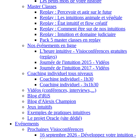
Les petits mots de votre histoire
Master Classes
Replay : Percevoir et agir sur le futur
Replay : Les intuitions animale et végétale
Replay : État intuitif et flow créatif
Replay : Comment être sur de nos intuitions
Replay : Intuition et domaine judiciaire
Pack 5 master classes en replay
Nos événements en ligne
L'heure intuitive - Visioconférences gratuites
(replays)
Journée de l'intuition 2015 - Vidéos
Journée de l'intuition 2017 - Vidéos
Coaching individuel tous niveaux
Coaching individuel - 1h30
Coaching individuel - 3x1h30
Vidéos (conférences, interviews,...)
Blog d'iRiS
Blog d'Alexis Champion
Jeux intuitifs
Exemples de pratiques intuitives
Le projet Oracle (site dédié)
Evénements
Prochaines Visioconférences
16 septembre 2026 - Développez votre intuition -