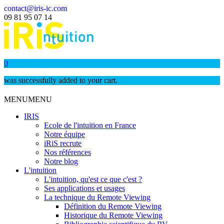
contact@iris-ic.com
09 81 95 07 14
0
was successfully added to your cart.
MENU
MENU
IRIS
Ecole de l'intuition en France
Notre équipe
iRiS recrute
Nos références
Notre blog
L'intuition
L'intuition, qu'est ce que c'est ?
Ses applications et usages
La technique du Remote Viewing
Définition du Remote Viewing
Historique du Remote Viewing