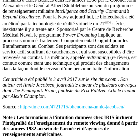
Alexander et le Général Albert Stubblebine au sein du programme
de renseignement militaire
Intelligence and Security Command’s
Beyond Excellence
. Pour la Navy aujourd’hui, le biofeedback a été
ème
amélioré par la technologie de réalité virtuelle du 21
siècle,
inexistante il y a trente ans. Sponsorisé par le Centre de Recherche
Médical Naval, le programme
Power Dreaming
implique un
processus nommé Traitement Comportemental Cognitif pour les
Entraînements au Combat. Ses participants sont des soldats en
service actif souffrant de cauchemars et qui sont susceptibles d’être
renvoyés au combat. La méthode, appelée
redreaming
(re-rêver), est
connue comme étant une technique qui produit des changements
dans la façon dont le cerveau d’une personne traite l’information.
Cet article a été publié le 3 avril 2017 sur le site time.com . Son
auteur est Annie Jacobsen, journaliste auteur de plusieurs ouvrages
dont The Pentagon’s Brain, finaliste du Prix Pulitzer. Article traduit
par Alexis Champion.
Source :
http://time.com/4721715/phenomena-annie-jacobsen/
Note : Les formations à l’intuition données chez IRIS incluent
l’intégralité de l’enseignement du remote viewing donné à partir
des années 1982 au sein de l’armée et d’agences de
renseignements américaines.