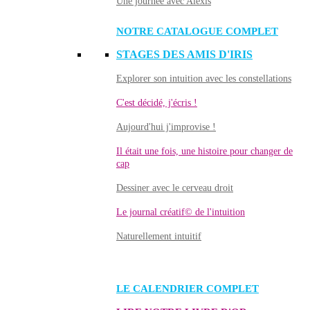
Une journée avec Alexis
NOTRE CATALOGUE COMPLET
STAGES DES AMIS D'IRIS
Explorer son intuition avec les constellations
C'est décidé, j'écris !
Aujourd'hui j'improvise !
Il était une fois, une histoire pour changer de
cap
Dessiner avec le cerveau droit
Le journal créatif© de l'intuition
Naturellement intuitif
LE CALENDRIER COMPLET