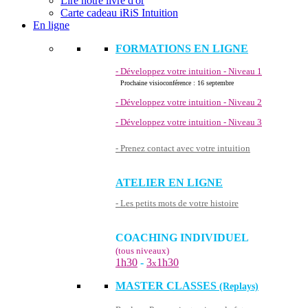
Lire notre livre d'or
Carte cadeau iRiS Intuition
En ligne
FORMATIONS EN LIGNE
- Développez votre intuition - Niveau 1
Prochaine visioconférence : 16 septembre
- Développez votre intuition - Niveau 2
- Développez votre intuition - Niveau 3
- Prenez contact avec votre intuition
ATELIER EN LIGNE
- Les petits mots de votre histoire
COACHING INDIVIDUEL
(tous niveaux)
1h30
-
3
1h30
x
MASTER CLASSES
(Replays)