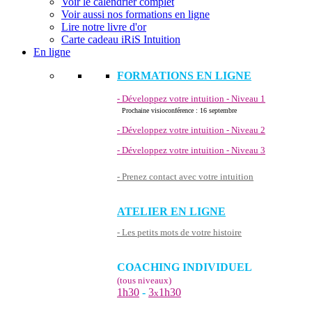
Voir le calendrier complet
Voir aussi nos formations en ligne
Lire notre livre d'or
Carte cadeau iRiS Intuition
En ligne
FORMATIONS EN LIGNE
- Développez votre intuition - Niveau 1
Prochaine visioconférence : 16 septembre
- Développez votre intuition - Niveau 2
- Développez votre intuition - Niveau 3
- Prenez contact avec votre intuition
ATELIER EN LIGNE
- Les petits mots de votre histoire
COACHING INDIVIDUEL
(tous niveaux)
1h30
-
3
1h30
x