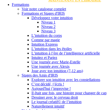
MAINTENANT EN LIBRAIRIE
Formations
Voir notre catalogue complet
Formations et Stages d'IRIS
Développez votre intuition
Niveau 1
Niveau 2
Niveau 3
L’intuition du corps
Comme par magie
Intuition Express
L’intuition dans les étoiles
L’intuition à l’ère de l’intelligence artificielle
Intuitez et Pariez
Une journée avec Marie-Estelle
Une journée avec Alexis
Joue avec ton intuition (7-12 ans)
Stages des Amis d'IRIS
Explorer son intuition avec les constellations
C’est décidé, j’écris !
Aujourd'hui j’improvise !
Il était une fois, une histoire pour changer de cap
Dessiner avec le cerveau droit
Le journal créatif© de l’intuition
Naturellement intuitif