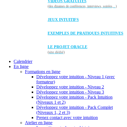
VIDÉOS GRATUITES
(des dizaines de conférences, interviews, soirées,...)
JEUX INTUITIFS
EXEMPLES DE PRATIQUES INTUITIVES
LE PROJET ORACLE
(site dédié)
Calendrier
En ligne
Formations en ligne
Développez votre intuition - Niveau 1 (avec
formateur)
Développez votre intuition - Niveau 2
Développez votre intuition - Niveau 3
Développez votre intuition - Pack Intuition
(Niveaux 1 et 2)
Développez votre intuition - Pack Complet
(Niveaux 1, 2 et 3)
Prenez contact avec votre intuition
Atelier en ligne