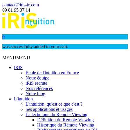
contact@iris-ic.com
09 81 95 07 14
0
was successfully added to your cart.
MENU
MENU
IRIS
Ecole de l'intuition en France
Notre équipe
iRiS recrute
Nos références
Notre blog
L'intuition
L'intuition, qu'est ce que c'est ?
Ses applications et usages
La technique du Remote Viewing
Définition du Remote Viewing
Historique du Remote Viewing