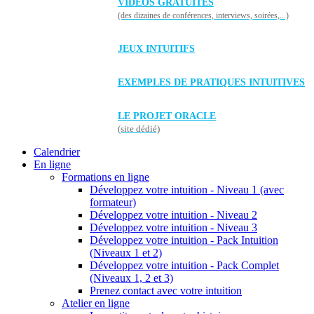
VIDÉOS GRATUITES
(des dizaines de conférences, interviews, soirées,...)
JEUX INTUITIFS
EXEMPLES DE PRATIQUES INTUITIVES
LE PROJET ORACLE
(site dédié)
Calendrier
En ligne
Formations en ligne
Développez votre intuition - Niveau 1 (avec
formateur)
Développez votre intuition - Niveau 2
Développez votre intuition - Niveau 3
Développez votre intuition - Pack Intuition
(Niveaux 1 et 2)
Développez votre intuition - Pack Complet
(Niveaux 1, 2 et 3)
Prenez contact avec votre intuition
Atelier en ligne