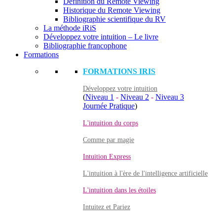
Définition du Remote Viewing
Historique du Remote Viewing
Bibliographie scientifique du RV
La méthode iRiS
Développez votre intuition – Le livre
Bibliographie francophone
Formations
FORMATIONS IRIS
Développez votre intuition
(
Niveau 1
-
Niveau 2
-
Niveau 3
Journée Pratique
)
L'intuition du corps
Comme par magie
Intuition Express
L'intuition à l'ère de l'intelligence artificielle
L'intuition dans les étoiles
Intuitez et Pariez