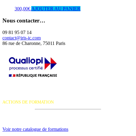
300,00
€
AJOUTER AU PANIER
Nous contacter…
09 81 95 07 14
contact@iris-ic.com
86 rue de Charonne, 75011 Paris
La certification qualité a été délivrée au titre de la catégorie d'action
suivante :
ACTIONS DE FORMATION
iRiS Intuition est un organisme de formation professionnelle
continue.
Voir notre catalogue de formations