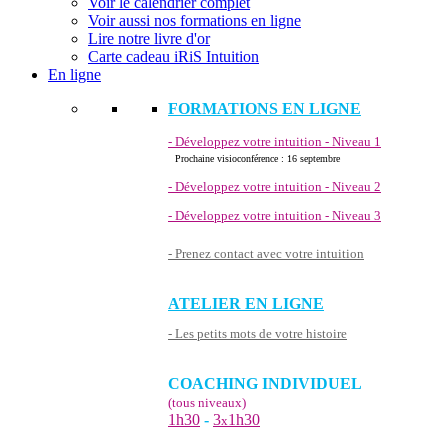
Voir le calendrier complet
Voir aussi nos formations en ligne
Lire notre livre d'or
Carte cadeau iRiS Intuition
En ligne
FORMATIONS EN LIGNE
- Développez votre intuition - Niveau 1
Prochaine visioconférence : 16 septembre
- Développez votre intuition - Niveau 2
- Développez votre intuition - Niveau 3
- Prenez contact avec votre intuition
ATELIER EN LIGNE
- Les petits mots de votre histoire
COACHING INDIVIDUEL
(tous niveaux)
1h30
-
3
1h30
x