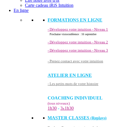
Lire notre livre d'or
Carte cadeau iRiS Intuition
En ligne
FORMATIONS EN LIGNE
- Développez votre intuition - Niveau 1
Prochaine visioconférence : 16 septembre
- Développez votre intuition - Niveau 2
- Développez votre intuition - Niveau 3
- Prenez contact avec votre intuition
ATELIER EN LIGNE
- Les petits mots de votre histoire
COACHING INDIVIDUEL
(tous niveaux)
1h30
-
3
1h30
x
MASTER CLASSES
(Replays)