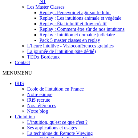
N1
Les Master Classes
Replay : Percevoir et agir sur le futur
Replay : Les intuitions animale et végétale
Replay : État intuitif et flow créatif
Replay : Comment être sûr de nos intuitions
Replay : Intuition et domaine judiciaire
Pack 5 master classes en replay
L'heure intuitive - Visioconférences gratuites
La journée de l'intuition (site dédié)
TEDx Bordeaux
Contact
MENU
MENU
IRIS
Ecole de l'intuition en France
Notre équipe
iRiS recrute
Nos références
Notre blog
L'intuition
L'intuition, qu'est ce que c'est ?
Ses applications et usages
La technique du Remote Viewing