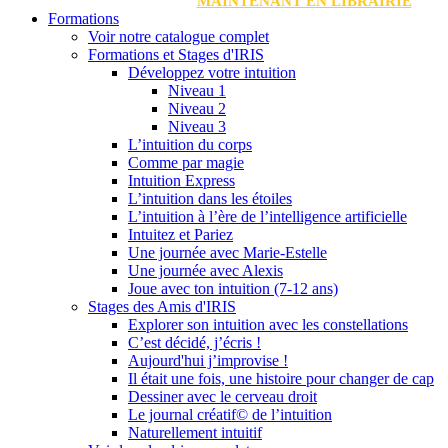
MAINTENANT EN LIBRAIRIE
Formations
Voir notre catalogue complet
Formations et Stages d'IRIS
Développez votre intuition
Niveau 1
Niveau 2
Niveau 3
L’intuition du corps
Comme par magie
Intuition Express
L’intuition dans les étoiles
L’intuition à l’ère de l’intelligence artificielle
Intuitez et Pariez
Une journée avec Marie-Estelle
Une journée avec Alexis
Joue avec ton intuition (7-12 ans)
Stages des Amis d'IRIS
Explorer son intuition avec les constellations
C’est décidé, j’écris !
Aujourd'hui j’improvise !
Il était une fois, une histoire pour changer de cap
Dessiner avec le cerveau droit
Le journal créatif© de l’intuition
Naturellement intuitif