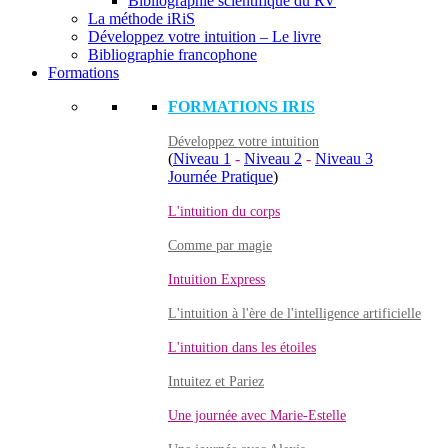
Bibliographie scientifique du RV
La méthode iRiS
Développez votre intuition – Le livre
Bibliographie francophone
Formations
FORMATIONS IRIS
Développez votre intuition
(
Niveau 1
-
Niveau 2
-
Niveau 3
Journée Pratique
)
L'intuition du corps
Comme par magie
Intuition Express
L'intuition à l'ère de l'intelligence artificielle
L'intuition dans les étoiles
Intuitez et Pariez
Une journée avec Marie-Estelle