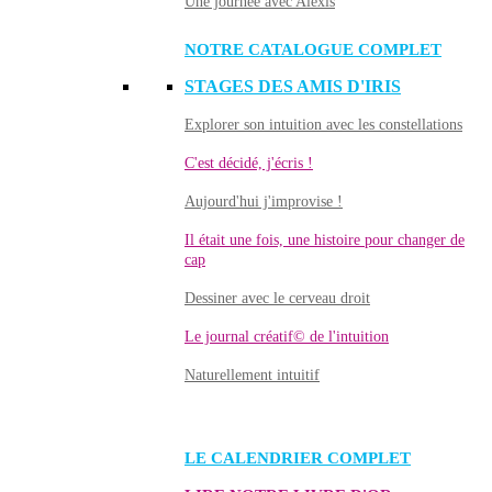
Une journée avec Alexis
NOTRE CATALOGUE COMPLET
STAGES DES AMIS D'IRIS
Explorer son intuition avec les constellations
C'est décidé, j'écris !
Aujourd'hui j'improvise !
Il était une fois, une histoire pour changer de
cap
Dessiner avec le cerveau droit
Le journal créatif© de l'intuition
Naturellement intuitif
LE CALENDRIER COMPLET