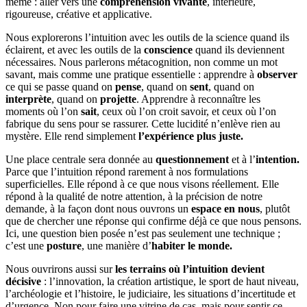
même : aller vers une
compréhension vivante
, intérieure,
rigoureuse, créative et applicative.
Nous explorerons l’intuition avec les outils de la science quand ils
éclairent, et avec les outils de la
conscience
quand ils deviennent
nécessaires. Nous parlerons métacognition, non comme un mot
savant, mais comme une pratique essentielle : apprendre à
observer
ce qui se passe quand on
pense
, quand on
sent
, quand on
interprète
, quand on
projette
. Apprendre à reconnaître les
moments où l’on
sait
, ceux où l’on croit savoir, et ceux où l’on
fabrique du sens pour se rassurer. Cette lucidité n’enlève rien au
mystère. Elle rend simplement
l’expérience plus juste.
Une place centrale sera donnée au
questionnement
et à l’
intention.
Parce que l’intuition répond rarement à nos formulations
superficielles. Elle répond à ce que nous visons réellement. Elle
répond à la qualité de notre attention, à la précision de notre
demande, à la façon dont nous ouvrons un
espace en nous
, plutôt
que de chercher une réponse qui confirme déjà ce que nous pensons.
Ici, une question bien posée n’est pas seulement une technique ;
c’est une
posture
, une manière d’
habiter le monde.
Nous ouvrirons aussi sur
les terrains où l’intuition devient
décisive
: l’innovation, la création artistique, le sport de haut niveau,
l’archéologie et l’histoire, le judiciaire, les situations d’incertitude et
d’urgence. Non pour faire une vitrine de cas, mais pour sentir ce