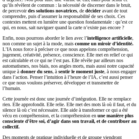
qu’ils révèlent de commun : la nécessité de discerner dans le bruit,
de percevoir
des solutions novatrices
, de
décider
avant de tout
comprendre, puis d’assumer la responsabilité de ses choix. Ces
contextes mettent en lumière une question fondamentale : qu’est ce
qui, en nous, sait naviguer quand la carte n’existe pas encore ?
Enfin, nous pourrons aborder le lien avec l’
intelligence artificielle
,
non comme un sujet à la mode, mais
comme un miroir d’identité.
L’IA nous force à préciser ce que nous appelons compréhension,
jugement, créativité, présence, conscience. Elle met en relief ce qui
est calculable et ce qui ne l’est pas. Elle révèle par ailleurs nos
automatismes, nos biais, nos angles morts, mais aussi notre capacité
unique à
donner du sens
, à
sentir le moment juste
, à nous engager
dans l’action. Penser l’intuition à l’heure de l’IA, c’est aussi penser
ce que nous voulons préserver, développer et transmettre de
l’humain.
Cette journée est donc une journée d’intégration. Elle ne remplace
rien. Elle approfondit. Elle relie. Elle met des mots là où il faut, et du
silence là où c’est nécessaire. Elle aide à transformer ce qui a été
vécu en compréhension, et la compréhension en
une manière plus
consciente d’être soi, d’agir dans son travail, et de contribuer au
collectif.
Des moments de pratique individuelle et de groupe viendront