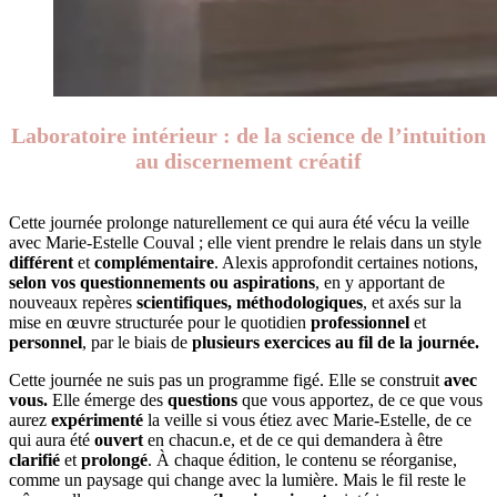
Laboratoire intérieur : de la science de l’intuition
au discernement créatif
Cette journée prolonge naturellement ce qui aura été vécu la veille
avec Marie-Estelle Couval ; elle vient prendre le relais dans un style
différent
et
complémentaire
. Alexis approfondit certaines notions,
selon vos questionnements ou aspirations
, en y apportant de
nouveaux repères
scientifiques, méthodologiques
, et axés sur la
mise en œuvre structurée pour le quotidien
professionnel
et
personnel
, par le biais de
plusieurs exercices au fil de la journée.
Cette journée ne suis pas un programme figé. Elle se construit
avec
vous.
Elle émerge des
questions
que vous apportez, de ce que vous
aurez
expérimenté
la veille si vous étiez avec Marie-Estelle, de ce
qui aura été
ouvert
en chacun.e, et de ce qui demandera à être
clarifié
et
prolongé
. À chaque édition, le contenu se réorganise,
comme un paysage qui change avec la lumière. Mais le fil reste le