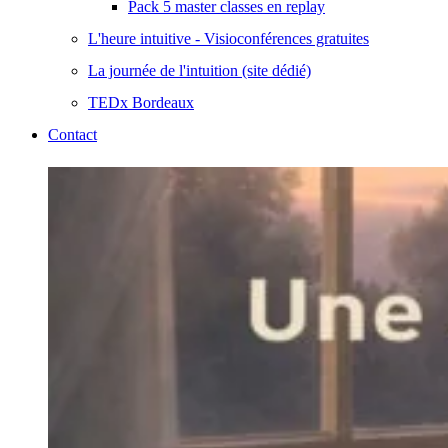
Pack 5 master classes en replay
L'heure intuitive - Visioconférences gratuites
La journée de l'intuition (site dédié)
TEDx Bordeaux
Contact