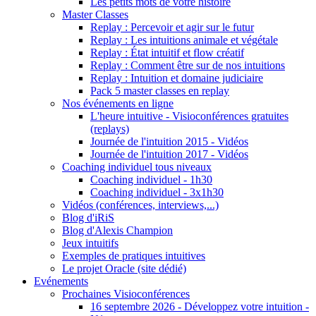
Les petits mots de votre histoire
Master Classes
Replay : Percevoir et agir sur le futur
Replay : Les intuitions animale et végétale
Replay : État intuitif et flow créatif
Replay : Comment être sur de nos intuitions
Replay : Intuition et domaine judiciaire
Pack 5 master classes en replay
Nos événements en ligne
L'heure intuitive - Visioconférences gratuites
(replays)
Journée de l'intuition 2015 - Vidéos
Journée de l'intuition 2017 - Vidéos
Coaching individuel tous niveaux
Coaching individuel - 1h30
Coaching individuel - 3x1h30
Vidéos (conférences, interviews,...)
Blog d'iRiS
Blog d'Alexis Champion
Jeux intuitifs
Exemples de pratiques intuitives
Le projet Oracle (site dédié)
Evénements
Prochaines Visioconférences
16 septembre 2026 - Développez votre intuition -