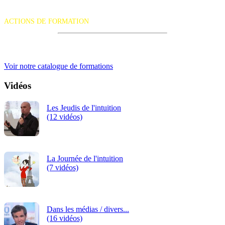
La certification qualité a été délivrée au titre de la catégorie d'action
suivante :
ACTIONS DE FORMATION
iRiS Intuition est un organisme de formation professionnelle
continue.
Voir notre catalogue de formations
Vidéos
Les Jeudis de l'intuition
(12 vidéos)
La Journée de l'intuition
(7 vidéos)
Dans les médias / divers...
(16 vidéos)