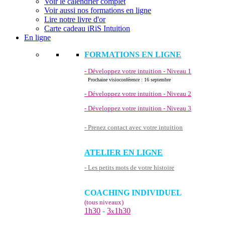
Voir le calendrier complet
Voir aussi nos formations en ligne
Lire notre livre d'or
Carte cadeau iRiS Intuition
En ligne
FORMATIONS EN LIGNE
- Développez votre intuition - Niveau 1
Prochaine visioconférence : 16 septembre
- Développez votre intuition - Niveau 2
- Développez votre intuition - Niveau 3
- Prenez contact avec votre intuition
ATELIER EN LIGNE
- Les petits mots de votre histoire
COACHING INDIVIDUEL
(tous niveaux)
1h30
-
3
1h30
x