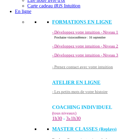
Lire notre livre d'or
Carte cadeau iRiS Intuition
En ligne
FORMATIONS EN LIGNE
- Développez votre intuition - Niveau 1
Prochaine visioconférence : 16 septembre
- Développez votre intuition - Niveau 2
- Développez votre intuition - Niveau 3
- Prenez contact avec votre intuition
ATELIER EN LIGNE
- Les petits mots de votre histoire
COACHING INDIVIDUEL
(tous niveaux)
1h30
-
3
1h30
x
MASTER CLASSES
(Replays)