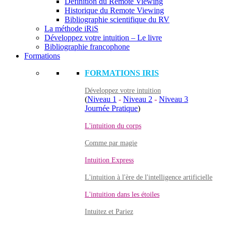
Définition du Remote Viewing
Historique du Remote Viewing
Bibliographie scientifique du RV
La méthode iRiS
Développez votre intuition – Le livre
Bibliographie francophone
Formations
FORMATIONS IRIS
Développez votre intuition
(
Niveau 1
-
Niveau 2
-
Niveau 3
Journée Pratique
)
L'intuition du corps
Comme par magie
Intuition Express
L'intuition à l'ère de l'intelligence artificielle
L'intuition dans les étoiles
Intuitez et Pariez