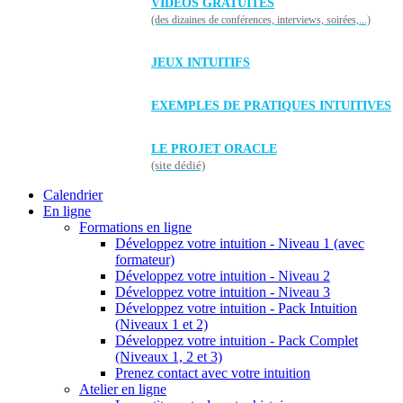
VIDÉOS GRATUITES
(des dizaines de conférences, interviews, soirées,...)
JEUX INTUITIFS
EXEMPLES DE PRATIQUES INTUITIVES
LE PROJET ORACLE
(site dédié)
Calendrier
En ligne
Formations en ligne
Développez votre intuition - Niveau 1 (avec
formateur)
Développez votre intuition - Niveau 2
Développez votre intuition - Niveau 3
Développez votre intuition - Pack Intuition
(Niveaux 1 et 2)
Développez votre intuition - Pack Complet
(Niveaux 1, 2 et 3)
Prenez contact avec votre intuition
Atelier en ligne