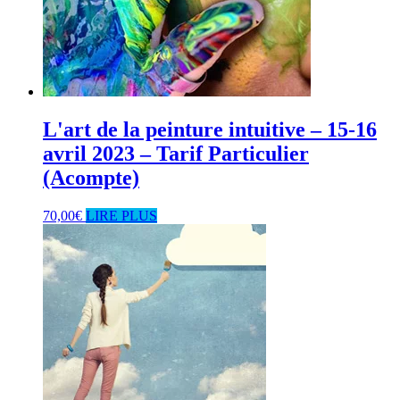
L'art de la peinture intuitive – 15-16
avril 2023 – Tarif Particulier
(Acompte)
70,00
€
LIRE PLUS