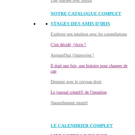
Une journée avec Alexis
NOTRE CATALOGUE COMPLET
STAGES DES AMIS D'IRIS
Explorer son intuition avec les constellations
C'est décidé, j'écris !
Aujourd'hui j'improvise !
Il était une fois, une histoire pour changer de
cap
Dessiner avec le cerveau droit
Le journal créatif© de l'intuition
Naturellement intuitif
LE CALENDRIER COMPLET