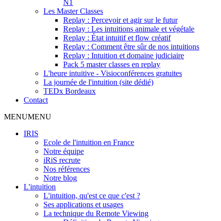
N1
Les Master Classes
Replay : Percevoir et agir sur le futur
Replay : Les intuitions animale et végétale
Replay : État intuitif et flow créatif
Replay : Comment être sûr de nos intuitions
Replay : Intuition et domaine judiciaire
Pack 5 master classes en replay
L'heure intuitive - Visioconférences gratuites
La journée de l'intuition (site dédié)
TEDx Bordeaux
Contact
MENU
MENU
IRIS
Ecole de l'intuition en France
Notre équipe
iRiS recrute
Nos références
Notre blog
L'intuition
L'intuition, qu'est ce que c'est ?
Ses applications et usages
La technique du Remote Viewing