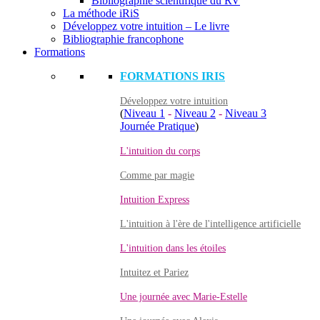
Bibliographie scientifique du RV
La méthode iRiS
Développez votre intuition – Le livre
Bibliographie francophone
Formations
FORMATIONS IRIS
Développez votre intuition
(
Niveau 1
-
Niveau 2
-
Niveau 3
Journée Pratique
)
L'intuition du corps
Comme par magie
Intuition Express
L'intuition à l'ère de l'intelligence artificielle
L'intuition dans les étoiles
Intuitez et Pariez
Une journée avec Marie-Estelle