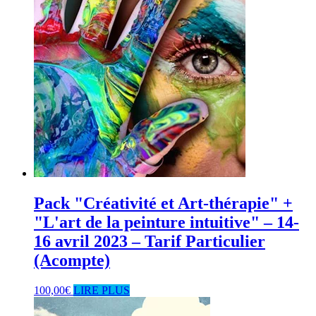
Pack "Créativité et Art-thérapie" +
"L'art de la peinture intuitive" – 14-
16 avril 2023 – Tarif Particulier
(Acompte)
100,00
€
LIRE PLUS