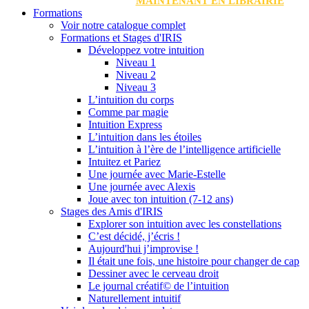
MAINTENANT EN LIBRAIRIE
Formations
Voir notre catalogue complet
Formations et Stages d'IRIS
Développez votre intuition
Niveau 1
Niveau 2
Niveau 3
L’intuition du corps
Comme par magie
Intuition Express
L’intuition dans les étoiles
L’intuition à l’ère de l’intelligence artificielle
Intuitez et Pariez
Une journée avec Marie-Estelle
Une journée avec Alexis
Joue avec ton intuition (7-12 ans)
Stages des Amis d'IRIS
Explorer son intuition avec les constellations
C’est décidé, j’écris !
Aujourd'hui j’improvise !
Il était une fois, une histoire pour changer de cap
Dessiner avec le cerveau droit
Le journal créatif© de l’intuition
Naturellement intuitif