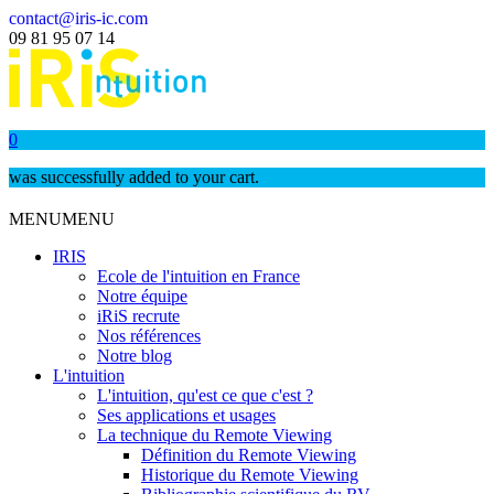
contact@iris-ic.com
09 81 95 07 14
0
was successfully added to your cart.
MENU
MENU
IRIS
Ecole de l'intuition en France
Notre équipe
iRiS recrute
Nos références
Notre blog
L'intuition
L'intuition, qu'est ce que c'est ?
Ses applications et usages
La technique du Remote Viewing
Définition du Remote Viewing
Historique du Remote Viewing