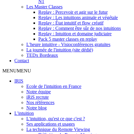
N1
Les Master Classes
Replay : Percevoir et agir sur le futur
Replay : Les intuitions animale et végétale
Replay : État intuitif et flow créatif
Replay : Comment être sûr de nos intuitions
Replay : Intuition et domaine judiciaire
Pack 5 master classes en replay
L'heure intuitive - Visioconférences gratuites
La journée de l'intuition (site dédié)
TEDx Bordeaux
Contact
MENU
MENU
IRIS
Ecole de l'intuition en France
Notre équipe
iRiS recrute
Nos références
Notre blog
L'intuition
L'intuition, qu'est ce que c'est ?
Ses applications et usages
La technique du Remote Viewing