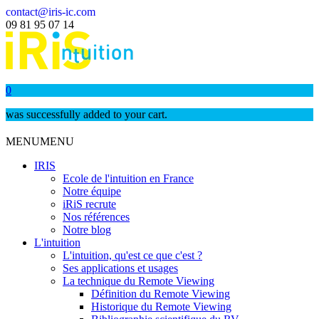
contact@iris-ic.com
09 81 95 07 14
0
was successfully added to your cart.
MENU
MENU
IRIS
Ecole de l'intuition en France
Notre équipe
iRiS recrute
Nos références
Notre blog
L'intuition
L'intuition, qu'est ce que c'est ?
Ses applications et usages
La technique du Remote Viewing
Définition du Remote Viewing
Historique du Remote Viewing