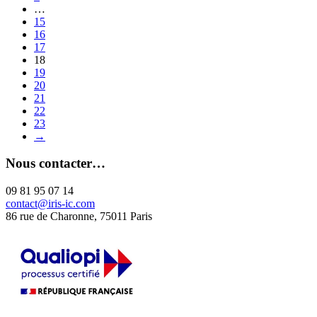
…
15
16
17
18
19
20
21
22
23
→
Nous contacter…
09 81 95 07 14
contact@iris-ic.com
86 rue de Charonne, 75011 Paris