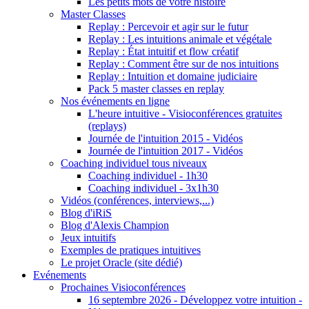
Les petits mots de votre histoire
Master Classes
Replay : Percevoir et agir sur le futur
Replay : Les intuitions animale et végétale
Replay : État intuitif et flow créatif
Replay : Comment être sur de nos intuitions
Replay : Intuition et domaine judiciaire
Pack 5 master classes en replay
Nos événements en ligne
L'heure intuitive - Visioconférences gratuites
(replays)
Journée de l'intuition 2015 - Vidéos
Journée de l'intuition 2017 - Vidéos
Coaching individuel tous niveaux
Coaching individuel - 1h30
Coaching individuel - 3x1h30
Vidéos (conférences, interviews,...)
Blog d'iRiS
Blog d'Alexis Champion
Jeux intuitifs
Exemples de pratiques intuitives
Le projet Oracle (site dédié)
Evénements
Prochaines Visioconférences
16 septembre 2026 - Développez votre intuition -