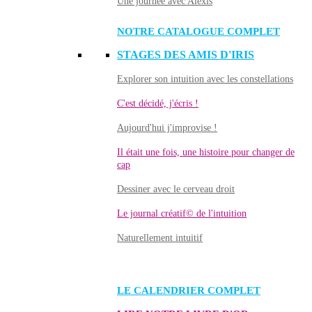
Une journée avec Alexis
NOTRE CATALOGUE COMPLET
STAGES DES AMIS D'IRIS
Explorer son intuition avec les constellations
C'est décidé, j'écris !
Aujourd'hui j'improvise !
Il était une fois, une histoire pour changer de
cap
Dessiner avec le cerveau droit
Le journal créatif© de l'intuition
Naturellement intuitif
LE CALENDRIER COMPLET