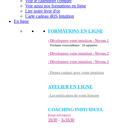
Voir le calendrier complet
Voir aussi nos formations en ligne
Lire notre livre d'or
Carte cadeau iRiS Intuition
En ligne
FORMATIONS EN LIGNE
- Développez votre intuition - Niveau 1
Prochaine visioconférence : 16 septembre
- Développez votre intuition - Niveau 2
- Développez votre intuition - Niveau 3
- Prenez contact avec votre intuition
ATELIER EN LIGNE
- Les petits mots de votre histoire
COACHING INDIVIDUEL
(tous niveaux)
1h30
-
3
1h30
x