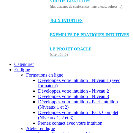
VIDÉOS GRATUITES
(des dizaines de conférences, interviews, soirées,...)
JEUX INTUITIFS
EXEMPLES DE PRATIQUES INTUITIVES
LE PROJET ORACLE
(site dédié)
Calendrier
En ligne
Formations en ligne
Développez votre intuition - Niveau 1 (avec
formateur)
Développez votre intuition - Niveau 2
Développez votre intuition - Niveau 3
Développez votre intuition - Pack Intuition
(Niveaux 1 et 2)
Développez votre intuition - Pack Complet
(Niveaux 1, 2 et 3)
Prenez contact avec votre intuition
Atelier en ligne