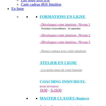
Lire notre livre d'or
Carte cadeau iRiS Intuition
En ligne
FORMATIONS EN LIGNE
- Développez votre intuition - Niveau 1
Prochaine visioconférence : 16 septembre
- Développez votre intuition - Niveau 2
- Développez votre intuition - Niveau 3
- Prenez contact avec votre intuition
ATELIER EN LIGNE
- Les petits mots de votre histoire
COACHING INDIVIDUEL
(tous niveaux)
1h30
-
3
1h30
x
MASTER CLASSES
(Replays)