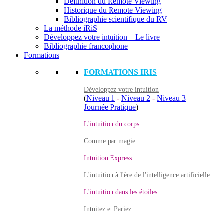
Définition du Remote Viewing
Historique du Remote Viewing
Bibliographie scientifique du RV
La méthode iRiS
Développez votre intuition – Le livre
Bibliographie francophone
Formations
FORMATIONS IRIS
Développez votre intuition
(
Niveau 1
-
Niveau 2
-
Niveau 3
Journée Pratique
)
L'intuition du corps
Comme par magie
Intuition Express
L'intuition à l'ère de l'intelligence artificielle
L'intuition dans les étoiles
Intuitez et Pariez