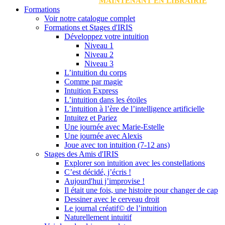
MAINTENANT EN LIBRAIRIE
Formations
Voir notre catalogue complet
Formations et Stages d'IRIS
Développez votre intuition
Niveau 1
Niveau 2
Niveau 3
L’intuition du corps
Comme par magie
Intuition Express
L’intuition dans les étoiles
L’intuition à l’ère de l’intelligence artificielle
Intuitez et Pariez
Une journée avec Marie-Estelle
Une journée avec Alexis
Joue avec ton intuition (7-12 ans)
Stages des Amis d'IRIS
Explorer son intuition avec les constellations
C’est décidé, j’écris !
Aujourd'hui j’improvise !
Il était une fois, une histoire pour changer de cap
Dessiner avec le cerveau droit
Le journal créatif© de l’intuition
Naturellement intuitif