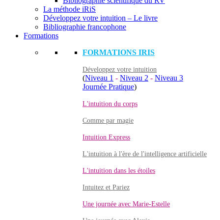
Bibliographie scientifique du RV
La méthode iRiS
Développez votre intuition – Le livre
Bibliographie francophone
Formations
FORMATIONS IRIS
Développez votre intuition
(
Niveau 1
-
Niveau 2
-
Niveau 3
Journée Pratique
)
L'intuition du corps
Comme par magie
Intuition Express
L'intuition à l'ère de l'intelligence artificielle
L'intuition dans les étoiles
Intuitez et Pariez
Une journée avec Marie-Estelle