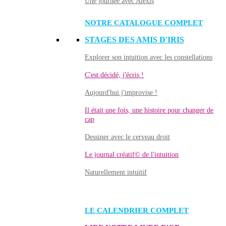
Une journée avec Alexis
NOTRE CATALOGUE COMPLET
STAGES DES AMIS D'IRIS
Explorer son intuition avec les constellations
C'est décidé, j'écris !
Aujourd'hui j'improvise !
Il était une fois, une histoire pour changer de
cap
Dessiner avec le cerveau droit
Le journal créatif© de l'intuition
Naturellement intuitif
LE CALENDRIER COMPLET