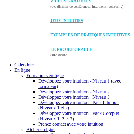
VIDÉOS GRATUITES
(des dizaines de conférences, interviews, soirées,...)
JEUX INTUITIFS
EXEMPLES DE PRATIQUES INTUITIVES
LE PROJET ORACLE
(site dédié)
Calendrier
En ligne
Formations en ligne
Développez votre intuition - Niveau 1 (avec
formateur)
Développez votre intuition - Niveau 2
Développez votre intuition - Niveau 3
Développez votre intuition - Pack Intuition
(Niveaux 1 et 2)
Développez votre intuition - Pack Complet
(Niveaux 1, 2 et 3)
Prenez contact avec votre intuition
Atelier en ligne