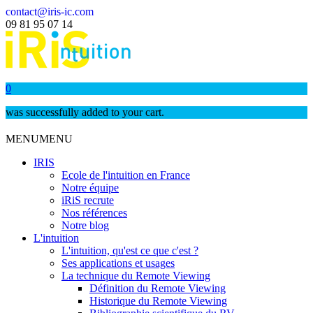
contact@iris-ic.com
09 81 95 07 14
0
was successfully added to your cart.
MENU
MENU
IRIS
Ecole de l'intuition en France
Notre équipe
iRiS recrute
Nos références
Notre blog
L'intuition
L'intuition, qu'est ce que c'est ?
Ses applications et usages
La technique du Remote Viewing
Définition du Remote Viewing
Historique du Remote Viewing