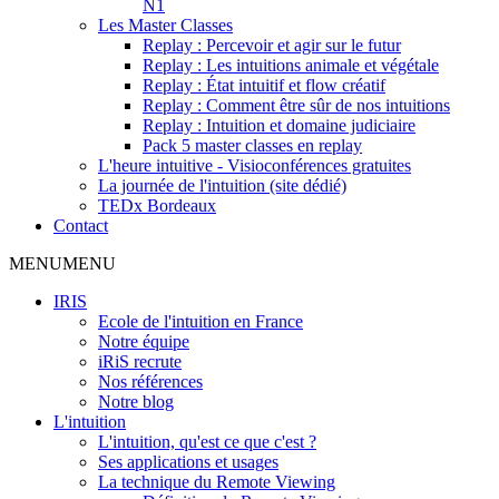
N1
Les Master Classes
Replay : Percevoir et agir sur le futur
Replay : Les intuitions animale et végétale
Replay : État intuitif et flow créatif
Replay : Comment être sûr de nos intuitions
Replay : Intuition et domaine judiciaire
Pack 5 master classes en replay
L'heure intuitive - Visioconférences gratuites
La journée de l'intuition (site dédié)
TEDx Bordeaux
Contact
MENU
MENU
IRIS
Ecole de l'intuition en France
Notre équipe
iRiS recrute
Nos références
Notre blog
L'intuition
L'intuition, qu'est ce que c'est ?
Ses applications et usages
La technique du Remote Viewing