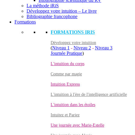
Bibliographie scientifique du RV
La méthode iRiS
Développez votre intuition – Le livre
Bibliographie francophone
Formations
FORMATIONS IRIS
Développez votre intuition
(
Niveau 1
-
Niveau 2
-
Niveau 3
Journée Pratique
)
L'intuition du corps
Comme par magie
Intuition Express
L'intuition à l'ère de l'intelligence artificielle
L'intuition dans les étoiles
Intuitez et Pariez
Une journée avec Marie-Estelle