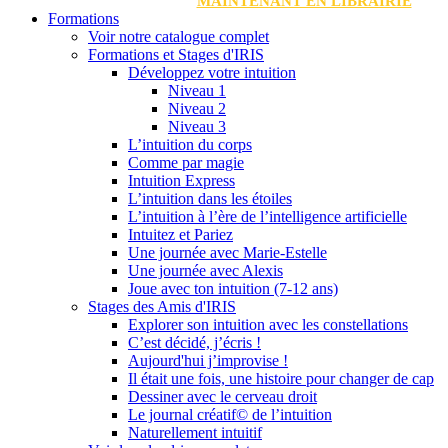
MAINTENANT EN LIBRAIRIE
Formations
Voir notre catalogue complet
Formations et Stages d'IRIS
Développez votre intuition
Niveau 1
Niveau 2
Niveau 3
L’intuition du corps
Comme par magie
Intuition Express
L’intuition dans les étoiles
L’intuition à l’ère de l’intelligence artificielle
Intuitez et Pariez
Une journée avec Marie-Estelle
Une journée avec Alexis
Joue avec ton intuition (7-12 ans)
Stages des Amis d'IRIS
Explorer son intuition avec les constellations
C’est décidé, j’écris !
Aujourd'hui j’improvise !
Il était une fois, une histoire pour changer de cap
Dessiner avec le cerveau droit
Le journal créatif© de l’intuition
Naturellement intuitif