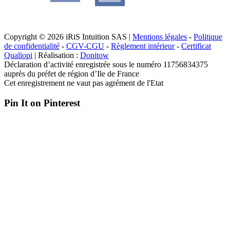
Copyright © 2026 iRiS Intuition SAS |
Mentions légales
-
Politique
de confidentialité
-
CGV-CGU
-
Règlement intérieur
-
Certificat
Qualiopi
| Réalisation :
Donitow
Déclaration d’activité enregistrée sous le numéro 11756834375
auprès du préfet de région d’Ile de France
Cet enregistrement ne vaut pas agrément de l'Etat
Pin It on Pinterest