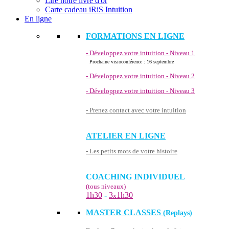
Lire notre livre d'or
Carte cadeau iRiS Intuition
En ligne
FORMATIONS EN LIGNE
- Développez votre intuition - Niveau 1
Prochaine visioconférence : 16 septembre
- Développez votre intuition - Niveau 2
- Développez votre intuition - Niveau 3
- Prenez contact avec votre intuition
ATELIER EN LIGNE
- Les petits mots de votre histoire
COACHING INDIVIDUEL
(tous niveaux)
1h30
-
3
1h30
x
MASTER CLASSES
(Replays)