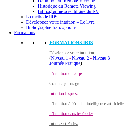
Définition du Remote Viewing
Historique du Remote Viewing
Bibliographie scientifique du RV
La méthode iRiS
Développez votre intuition – Le livre
Bibliographie francophone
Formations
FORMATIONS IRIS
Développez votre intuition
(
Niveau 1
-
Niveau 2
-
Niveau 3
Journée Pratique
)
L'intuition du corps
Comme par magie
Intuition Express
L'intuition à l'ère de l'intelligence artificielle
L'intuition dans les étoiles
Intuitez et Pariez