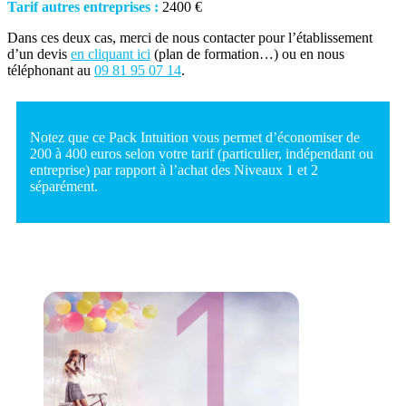
Tarif autres entreprises :
2400 €
Dans ces deux cas, merci de nous contacter pour l’établissement
d’un devis
en cliquant ici
(plan de formation…) ou en nous
téléphonant au
09 81 95 07 14
.
Notez que ce Pack Intuition vous permet d’économiser de
200 à 400 euros selon votre tarif (particulier, indépendant ou
entreprise) par rapport à l’achat des Niveaux 1 et 2
séparément.