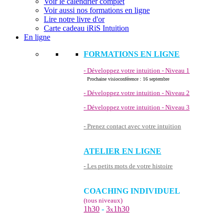
Voir le calendrier complet
Voir aussi nos formations en ligne
Lire notre livre d'or
Carte cadeau iRiS Intuition
En ligne
FORMATIONS EN LIGNE
- Développez votre intuition - Niveau 1
Prochaine visioconférence : 16 septembre
- Développez votre intuition - Niveau 2
- Développez votre intuition - Niveau 3
- Prenez contact avec votre intuition
ATELIER EN LIGNE
- Les petits mots de votre histoire
COACHING INDIVIDUEL
(tous niveaux)
1h30
-
3
1h30
x