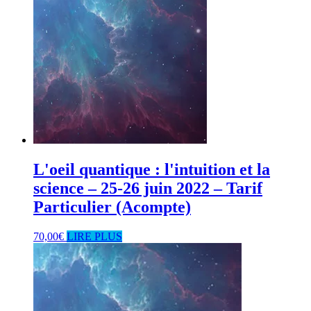
L'oeil quantique : l'intuition et la
science – 25-26 juin 2022 – Tarif
Particulier (Acompte)
70,00
€
LIRE PLUS