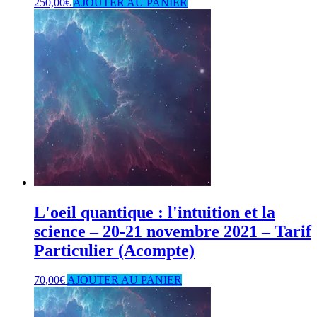
250,00
€
AJOUTER AU PANIER
L'oeil quantique : l'intuition et la
science – 20-21 novembre 2021 – Tarif
Particulier (Acompte)
70,00
€
AJOUTER AU PANIER