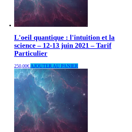
L'oeil quantique : l'intuition et la
science – 12-13 juin 2021 – Tarif
Particulier
250,00
€
AJOUTER AU PANIER