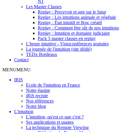
N1
Les Master Classes
Replay : Percevoir et agir sur le futur
Replay : Les intuitions animale et végétale
Replay : État intuitif et flow créatif
Replay : Comment être sûr de nos intuitions
Replay : Intuition et domaine judiciaire
Pack 5 master classes en replay
L'heure intuitive - Visioconférences gratuites
La journée de l'intuition (site dédié)
TEDx Bordeaux
Contact
MENU
MENU
IRIS
Ecole de l'intuition en France
Notre équipe
iRiS recrute
Nos références
Notre blog
L'intuition
L'intuition, qu'est ce que c'est ?
Ses applications et usages
La technique du Remote Viewing