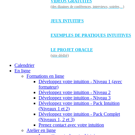
VIDÉOS GRATUITES
(des dizaines de conférences, interviews, soirées,...)
JEUX INTUITIFS
EXEMPLES DE PRATIQUES INTUITIVES
LE PROJET ORACLE
(site dédié)
Calendrier
En ligne
Formations en ligne
Développez votre intuition - Niveau 1 (avec
formateur)
Développez votre intuition - Niveau 2
Développez votre intuition - Niveau 3
Développez votre intuition - Pack Intuition
(Niveaux 1 et 2)
Développez votre intuition - Pack Complet
(Niveaux 1, 2 et 3)
Prenez contact avec votre intuition
Atelier en ligne