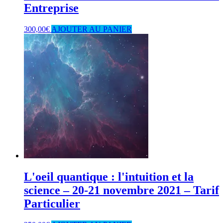
Entreprise
300,00
€
AJOUTER AU PANIER
L'oeil quantique : l'intuition et la
science – 20-21 novembre 2021 – Tarif
Particulier