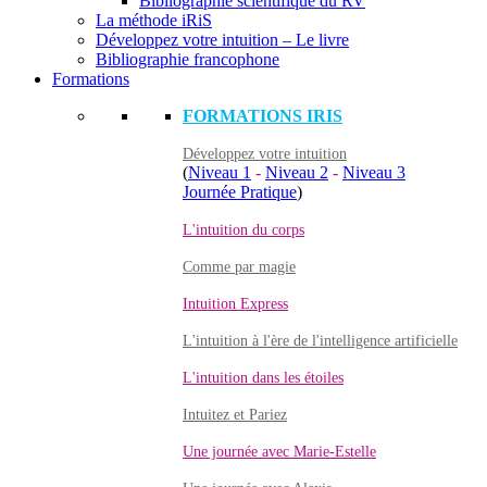
Bibliographie scientifique du RV
La méthode iRiS
Développez votre intuition – Le livre
Bibliographie francophone
Formations
FORMATIONS IRIS
Développez votre intuition
(
Niveau 1
-
Niveau 2
-
Niveau 3
Journée Pratique
)
L'intuition du corps
Comme par magie
Intuition Express
L'intuition à l'ère de l'intelligence artificielle
L'intuition dans les étoiles
Intuitez et Pariez
Une journée avec Marie-Estelle