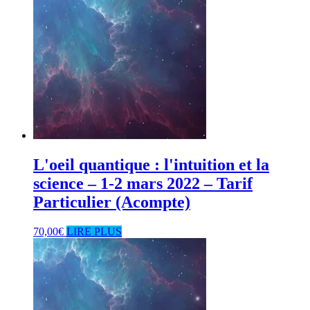
L'oeil quantique : l'intuition et la
science – 1-2 mars 2022 – Tarif
Particulier (Acompte)
70,00
€
LIRE PLUS