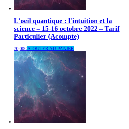
L'oeil quantique : l'intuition et la
science – 15-16 octobre 2022 – Tarif
Particulier (Acompte)
70,00
€
AJOUTER AU PANIER