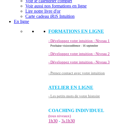
Voir le calendrier complet
Voir aussi nos formations en ligne
Lire notre livre d'or
Carte cadeau iRiS Intuition
En ligne
FORMATIONS EN LIGNE
- Développez votre intuition - Niveau 1
Prochaine visioconférence : 16 septembre
- Développez votre intuition - Niveau 2
- Développez votre intuition - Niveau 3
- Prenez contact avec votre intuition
ATELIER EN LIGNE
- Les petits mots de votre histoire
COACHING INDIVIDUEL
(tous niveaux)
1h30
-
3
1h30
x