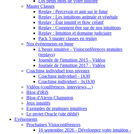
Les petits mots de votre histoire
Master Classes
Replay : Percevoir et agir sur le futur
Replay : Les intuitions animale et végétale
Replay : État intuitif et flow créatif
Replay : Comment être sur de nos intuitions
Replay : Intuition et domaine judiciaire
Pack 5 master classes en replay
Nos événements en ligne
L'heure intuitive - Visioconférences gratuites
(replays)
Journée de l'intuition 2015 - Vidéos
Journée de l'intuition 2017 - Vidéos
Coaching individuel tous niveaux
Coaching individuel - 1h30
Coaching individuel - 3x1h30
Vidéos (conférences, interviews,...)
Blog d'iRiS
Blog d'Alexis Champion
Jeux intuitifs
Exemples de pratiques intuitives
Le projet Oracle (site dédié)
Evénements
Prochaines Visioconférences
16 septembre 2026 - Développez votre intuition -