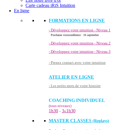
Lire notre livre d'or
Carte cadeau iRiS Intuition
En ligne
FORMATIONS EN LIGNE
- Développez votre intuition - Niveau 1
Prochaine visioconférence : 16 septembre
- Développez votre intuition - Niveau 2
- Développez votre intuition - Niveau 3
- Prenez contact avec votre intuition
ATELIER EN LIGNE
- Les petits mots de votre histoire
COACHING INDIVIDUEL
(tous niveaux)
1h30
-
3
1h30
x
MASTER CLASSES
(Replays)