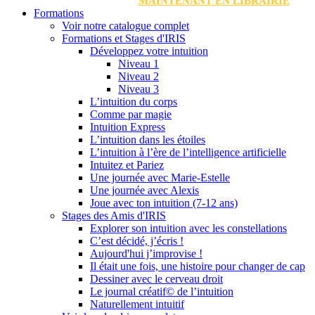
MAINTENANT EN LIBRAIRIE
Formations
Voir notre catalogue complet
Formations et Stages d'IRIS
Développez votre intuition
Niveau 1
Niveau 2
Niveau 3
L’intuition du corps
Comme par magie
Intuition Express
L’intuition dans les étoiles
L’intuition à l’ère de l’intelligence artificielle
Intuitez et Pariez
Une journée avec Marie-Estelle
Une journée avec Alexis
Joue avec ton intuition (7-12 ans)
Stages des Amis d'IRIS
Explorer son intuition avec les constellations
C’est décidé, j’écris !
Aujourd'hui j’improvise !
Il était une fois, une histoire pour changer de cap
Dessiner avec le cerveau droit
Le journal créatif© de l’intuition
Naturellement intuitif