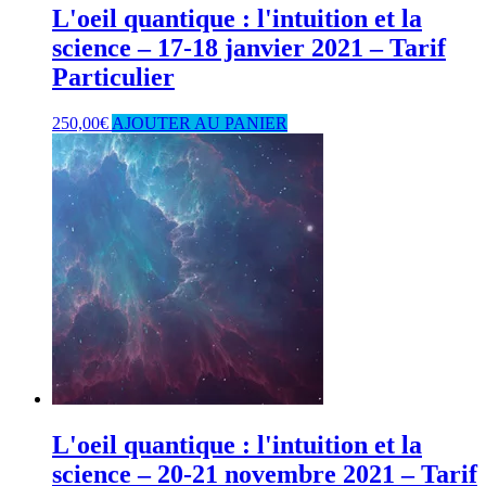
L'oeil quantique : l'intuition et la
science – 17-18 janvier 2021 – Tarif
Particulier
250,00
€
AJOUTER AU PANIER
L'oeil quantique : l'intuition et la
science – 20-21 novembre 2021 – Tarif