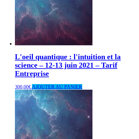
L'oeil quantique : l'intuition et la
science – 12-13 juin 2021 – Tarif
Entreprise
300,00
€
AJOUTER AU PANIER