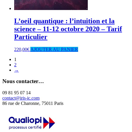
L’oeil quantique : l’intuition et la
science – 11-12 octobre 2020 – Tarif
Particulier
220,00
€
AJOUTER AU PANIER
1
2
→
Nous contacter…
09 81 95 07 14
contact@iris-ic.com
86 rue de Charonne, 75011 Paris