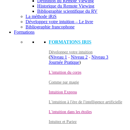
Définition du Remote Viewing
Historique du Remote Viewing
Bibliographie scientifique du RV
La méthode iRiS
Développez votre intuition – Le livre
Bibliographie francophone
Formations
FORMATIONS IRIS
Développez votre intuition
(
Niveau 1
-
Niveau 2
-
Niveau 3
Journée Pratique
)
L'intuition du corps
Comme par magie
Intuition Express
L'intuition à l'ère de l'intelligence artificielle
L'intuition dans les étoiles
Intuitez et Pariez