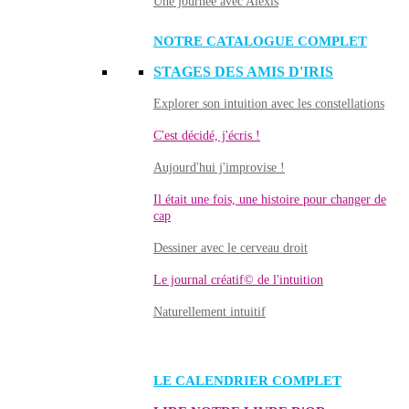
Une journée avec Alexis
NOTRE CATALOGUE COMPLET
STAGES DES AMIS D'IRIS
Explorer son intuition avec les constellations
C'est décidé, j'écris !
Aujourd'hui j'improvise !
Il était une fois, une histoire pour changer de
cap
Dessiner avec le cerveau droit
Le journal créatif© de l'intuition
Naturellement intuitif
LE CALENDRIER COMPLET