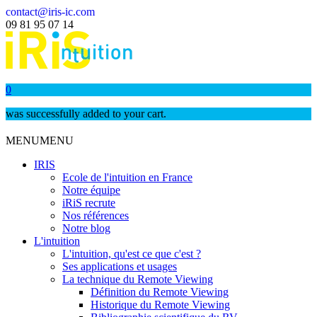
contact@iris-ic.com
09 81 95 07 14
0
was successfully added to your cart.
MENU
MENU
IRIS
Ecole de l'intuition en France
Notre équipe
iRiS recrute
Nos références
Notre blog
L'intuition
L'intuition, qu'est ce que c'est ?
Ses applications et usages
La technique du Remote Viewing
Définition du Remote Viewing
Historique du Remote Viewing