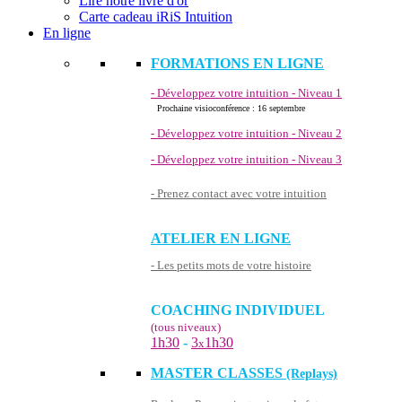
Lire notre livre d'or
Carte cadeau iRiS Intuition
En ligne
FORMATIONS EN LIGNE
- Développez votre intuition - Niveau 1
Prochaine visioconférence : 16 septembre
- Développez votre intuition - Niveau 2
- Développez votre intuition - Niveau 3
- Prenez contact avec votre intuition
ATELIER EN LIGNE
- Les petits mots de votre histoire
COACHING INDIVIDUEL
(tous niveaux)
1h30
-
3
1h30
x
MASTER CLASSES
(Replays)