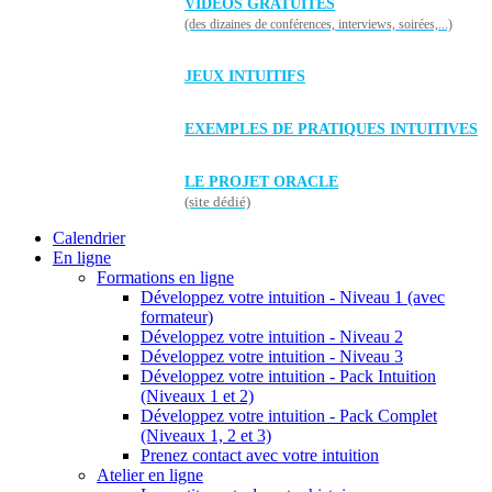
VIDÉOS GRATUITES
(des dizaines de conférences, interviews, soirées,...)
JEUX INTUITIFS
EXEMPLES DE PRATIQUES INTUITIVES
LE PROJET ORACLE
(site dédié)
Calendrier
En ligne
Formations en ligne
Développez votre intuition - Niveau 1 (avec
formateur)
Développez votre intuition - Niveau 2
Développez votre intuition - Niveau 3
Développez votre intuition - Pack Intuition
(Niveaux 1 et 2)
Développez votre intuition - Pack Complet
(Niveaux 1, 2 et 3)
Prenez contact avec votre intuition
Atelier en ligne