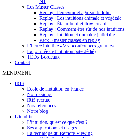
N1
Les Master Classes
Replay : Percevoir et agir sur le futur
Replay : Les intuitions animale et végétale
Replay : État intuitif et flow créatif
Replay : Comment être sûr de nos intuitions
Replay : Intuition et domaine judiciaire
Pack 5 master classes en replay
L'heure intuitive - Visioconférences gratuites
La journée de l'intuition (site dédié)
TEDx Bordeaux
Contact
MENU
MENU
IRIS
Ecole de l'intuition en France
Notre équipe
iRiS recrute
Nos références
Notre blog
L'intuition
L'intuition, qu'est ce que c'est ?
Ses applications et usages
La technique du Remote Viewing