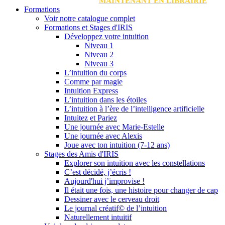
MAINTENANT EN LIBRAIRIE
Formations
Voir notre catalogue complet
Formations et Stages d'IRIS
Développez votre intuition
Niveau 1
Niveau 2
Niveau 3
L’intuition du corps
Comme par magie
Intuition Express
L’intuition dans les étoiles
L’intuition à l’ère de l’intelligence artificielle
Intuitez et Pariez
Une journée avec Marie-Estelle
Une journée avec Alexis
Joue avec ton intuition (7-12 ans)
Stages des Amis d'IRIS
Explorer son intuition avec les constellations
C’est décidé, j’écris !
Aujourd'hui j’improvise !
Il était une fois, une histoire pour changer de cap
Dessiner avec le cerveau droit
Le journal créatif© de l’intuition
Naturellement intuitif