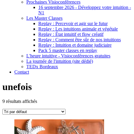
Prochaines Visioconférences
16 septembre 2026 - Développez votre intuition -
N1
Les Master Classes
Replay : Percevoir et agir sur le futur
Replay : Les intuitions animale et végétale
Replay : État intuitif et flow créatif
Replay : Comment être sûr de nos intuitions
Replay : Intuition et domaine judiciaire
Pack 5 master classes en replay
L'heure intuitive - Visioconférences gratuites
La journée de l'intuition (site dédié)
TEDx Bordeaux
Contact
unefois
9 résultats affichés