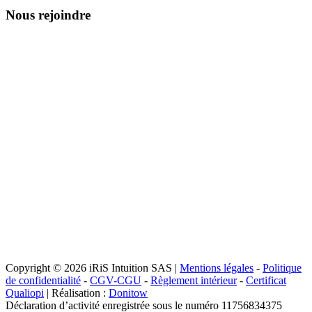
Nous rejoindre
Copyright © 2026 iRiS Intuition SAS |
Mentions légales
-
Politique
de confidentialité
-
CGV-CGU
-
Règlement intérieur
-
Certificat
Qualiopi
| Réalisation :
Donitow
Déclaration d’activité enregistrée sous le numéro 11756834375