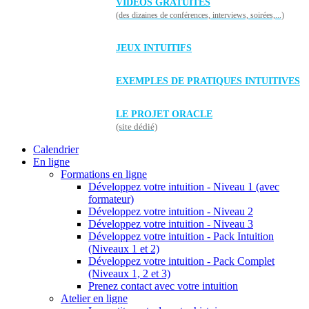
VIDÉOS GRATUITES
(des dizaines de conférences, interviews, soirées,...)
JEUX INTUITIFS
EXEMPLES DE PRATIQUES INTUITIVES
LE PROJET ORACLE
(site dédié)
Calendrier
En ligne
Formations en ligne
Développez votre intuition - Niveau 1 (avec
formateur)
Développez votre intuition - Niveau 2
Développez votre intuition - Niveau 3
Développez votre intuition - Pack Intuition
(Niveaux 1 et 2)
Développez votre intuition - Pack Complet
(Niveaux 1, 2 et 3)
Prenez contact avec votre intuition
Atelier en ligne