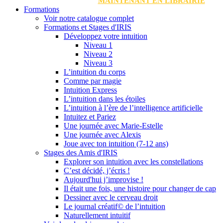
MAINTENANT EN LIBRAIRIE
Formations
Voir notre catalogue complet
Formations et Stages d'IRIS
Développez votre intuition
Niveau 1
Niveau 2
Niveau 3
L’intuition du corps
Comme par magie
Intuition Express
L’intuition dans les étoiles
L’intuition à l’ère de l’intelligence artificielle
Intuitez et Pariez
Une journée avec Marie-Estelle
Une journée avec Alexis
Joue avec ton intuition (7-12 ans)
Stages des Amis d'IRIS
Explorer son intuition avec les constellations
C’est décidé, j’écris !
Aujourd'hui j’improvise !
Il était une fois, une histoire pour changer de cap
Dessiner avec le cerveau droit
Le journal créatif© de l’intuition
Naturellement intuitif