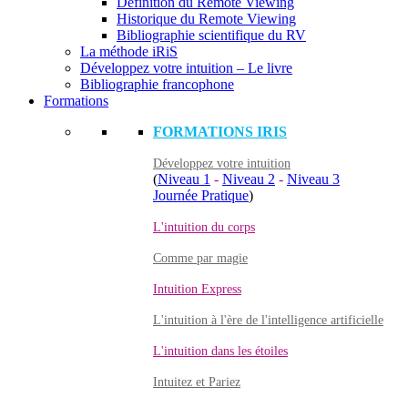
Définition du Remote Viewing
Historique du Remote Viewing
Bibliographie scientifique du RV
La méthode iRiS
Développez votre intuition – Le livre
Bibliographie francophone
Formations
FORMATIONS IRIS
Développez votre intuition
(
Niveau 1
-
Niveau 2
-
Niveau 3
Journée Pratique
)
L'intuition du corps
Comme par magie
Intuition Express
L'intuition à l'ère de l'intelligence artificielle
L'intuition dans les étoiles
Intuitez et Pariez