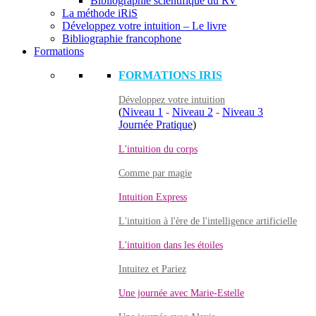
Bibliographie scientifique du RV
La méthode iRiS
Développez votre intuition – Le livre
Bibliographie francophone
Formations
FORMATIONS IRIS
Développez votre intuition
(
Niveau 1
-
Niveau 2
-
Niveau 3
Journée Pratique
)
L'intuition du corps
Comme par magie
Intuition Express
L'intuition à l'ère de l'intelligence artificielle
L'intuition dans les étoiles
Intuitez et Pariez
Une journée avec Marie-Estelle