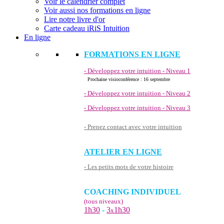
Voir le calendrier complet
Voir aussi nos formations en ligne
Lire notre livre d'or
Carte cadeau iRiS Intuition
En ligne
FORMATIONS EN LIGNE
- Développez votre intuition - Niveau 1
Prochaine visioconférence : 16 septembre
- Développez votre intuition - Niveau 2
- Développez votre intuition - Niveau 3
- Prenez contact avec votre intuition
ATELIER EN LIGNE
- Les petits mots de votre histoire
COACHING INDIVIDUEL
(tous niveaux)
1h30
-
3
1h30
x