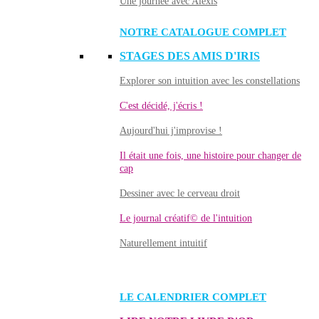
Une journée avec Alexis
NOTRE CATALOGUE COMPLET
STAGES DES AMIS D'IRIS
Explorer son intuition avec les constellations
C'est décidé, j'écris !
Aujourd'hui j'improvise !
Il était une fois, une histoire pour changer de
cap
Dessiner avec le cerveau droit
Le journal créatif© de l'intuition
Naturellement intuitif
LE CALENDRIER COMPLET