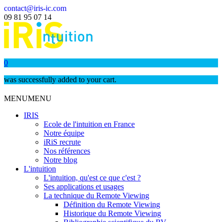
contact@iris-ic.com
09 81 95 07 14
0
was successfully added to your cart.
MENU
MENU
IRIS
Ecole de l'intuition en France
Notre équipe
iRiS recrute
Nos références
Notre blog
L'intuition
L'intuition, qu'est ce que c'est ?
Ses applications et usages
La technique du Remote Viewing
Définition du Remote Viewing
Historique du Remote Viewing