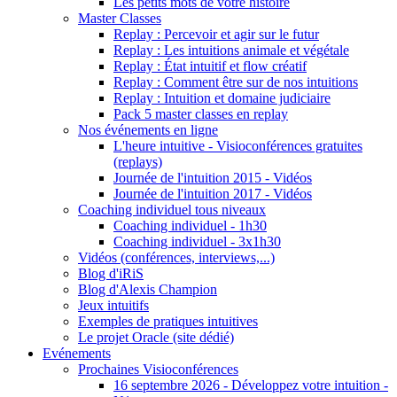
Les petits mots de votre histoire
Master Classes
Replay : Percevoir et agir sur le futur
Replay : Les intuitions animale et végétale
Replay : État intuitif et flow créatif
Replay : Comment être sur de nos intuitions
Replay : Intuition et domaine judiciaire
Pack 5 master classes en replay
Nos événements en ligne
L'heure intuitive - Visioconférences gratuites
(replays)
Journée de l'intuition 2015 - Vidéos
Journée de l'intuition 2017 - Vidéos
Coaching individuel tous niveaux
Coaching individuel - 1h30
Coaching individuel - 3x1h30
Vidéos (conférences, interviews,...)
Blog d'iRiS
Blog d'Alexis Champion
Jeux intuitifs
Exemples de pratiques intuitives
Le projet Oracle (site dédié)
Evénements
Prochaines Visioconférences
16 septembre 2026 - Développez votre intuition -