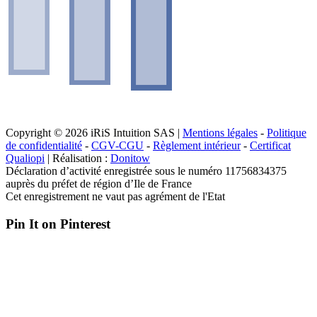
Copyright © 2026 iRiS Intuition SAS |
Mentions légales
-
Politique
de confidentialité
-
CGV-CGU
-
Règlement intérieur
-
Certificat
Qualiopi
| Réalisation :
Donitow
Déclaration d’activité enregistrée sous le numéro 11756834375
auprès du préfet de région d’Ile de France
Cet enregistrement ne vaut pas agrément de l'Etat
Pin It on Pinterest