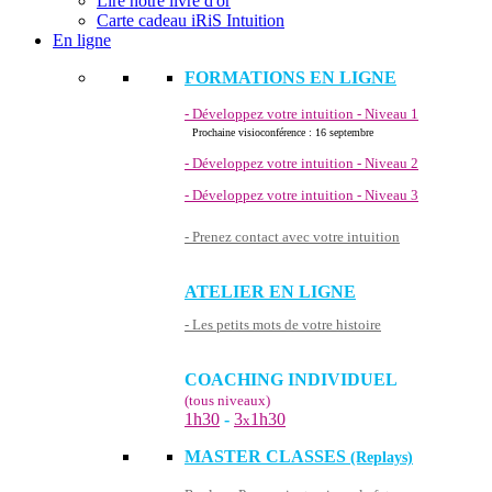
Lire notre livre d'or
Carte cadeau iRiS Intuition
En ligne
FORMATIONS EN LIGNE
- Développez votre intuition - Niveau 1
Prochaine visioconférence : 16 septembre
- Développez votre intuition - Niveau 2
- Développez votre intuition - Niveau 3
- Prenez contact avec votre intuition
ATELIER EN LIGNE
- Les petits mots de votre histoire
COACHING INDIVIDUEL
(tous niveaux)
1h30
-
3
1h30
x
MASTER CLASSES
(Replays)