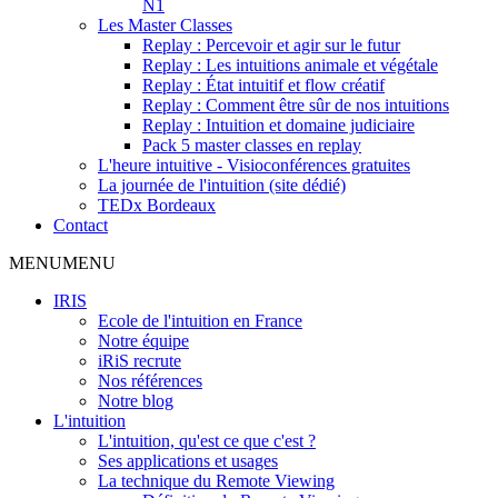
N1
Les Master Classes
Replay : Percevoir et agir sur le futur
Replay : Les intuitions animale et végétale
Replay : État intuitif et flow créatif
Replay : Comment être sûr de nos intuitions
Replay : Intuition et domaine judiciaire
Pack 5 master classes en replay
L'heure intuitive - Visioconférences gratuites
La journée de l'intuition (site dédié)
TEDx Bordeaux
Contact
MENU
MENU
IRIS
Ecole de l'intuition en France
Notre équipe
iRiS recrute
Nos références
Notre blog
L'intuition
L'intuition, qu'est ce que c'est ?
Ses applications et usages
La technique du Remote Viewing