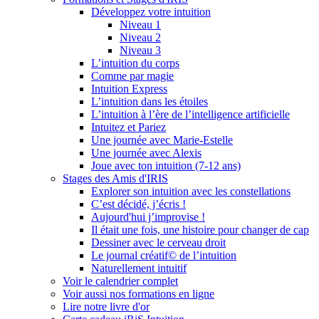
Développez votre intuition
Niveau 1
Niveau 2
Niveau 3
L’intuition du corps
Comme par magie
Intuition Express
L’intuition dans les étoiles
L’intuition à l’ère de l’intelligence artificielle
Intuitez et Pariez
Une journée avec Marie-Estelle
Une journée avec Alexis
Joue avec ton intuition (7-12 ans)
Stages des Amis d'IRIS
Explorer son intuition avec les constellations
C’est décidé, j’écris !
Aujourd'hui j’improvise !
Il était une fois, une histoire pour changer de cap
Dessiner avec le cerveau droit
Le journal créatif© de l’intuition
Naturellement intuitif
Voir le calendrier complet
Voir aussi nos formations en ligne
Lire notre livre d'or