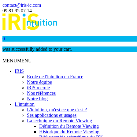
contact@iris-ic.com
09 81 95 07 14
0
was successfully added to your cart.
MENU
MENU
IRIS
Ecole de l'intuition en France
Notre équipe
iRiS recrute
Nos références
Notre blog
L'intuition
L'intuition, qu'est ce que c'est ?
Ses applications et usages
La technique du Remote Viewing
Définition du Remote Viewing
Historique du Remote Viewing