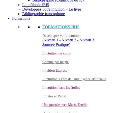
Bibliographie scientifique du RV
La méthode iRiS
Développez votre intuition – Le livre
Bibliographie francophone
Formations
FORMATIONS IRIS
Développez votre intuition
(
Niveau 1
-
Niveau 2
-
Niveau 3
Journée Pratique
)
L'intuition du corps
Comme par magie
Intuition Express
L'intuition à l'ère de l'intelligence artificielle
L'intuition dans les étoiles
Intuitez et Pariez
Une journée avec Marie-Estelle