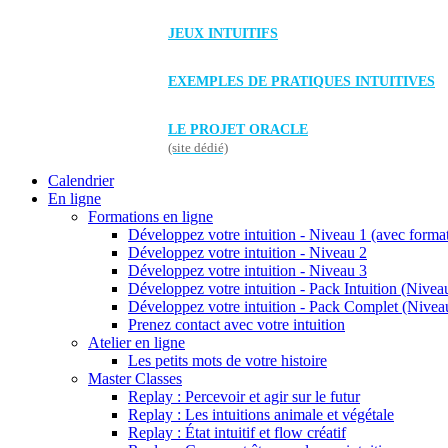
JEUX INTUITIFS
EXEMPLES DE PRATIQUES INTUITIVES
LE PROJET ORACLE
(site dédié)
Calendrier
En ligne
Formations en ligne
Développez votre intuition - Niveau 1 (avec forma
Développez votre intuition - Niveau 2
Développez votre intuition - Niveau 3
Développez votre intuition - Pack Intuition (Niveau
Développez votre intuition - Pack Complet (Niveau
Prenez contact avec votre intuition
Atelier en ligne
Les petits mots de votre histoire
Master Classes
Replay : Percevoir et agir sur le futur
Replay : Les intuitions animale et végétale
Replay : État intuitif et flow créatif