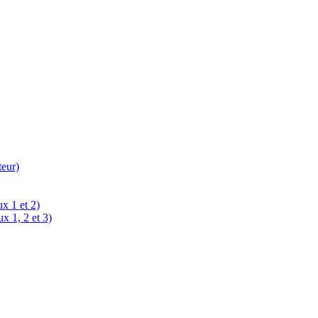
teur)
x 1 et 2)
x 1, 2 et 3)