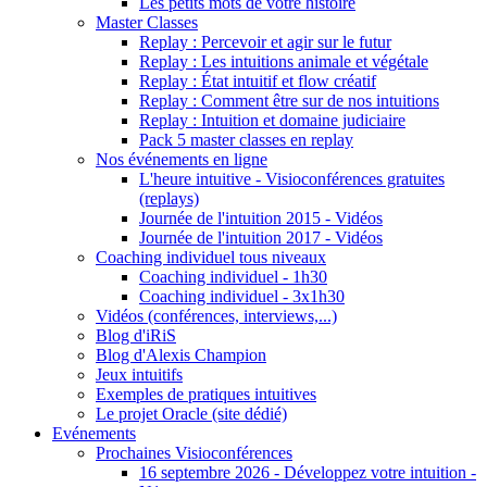
Les petits mots de votre histoire
Master Classes
Replay : Percevoir et agir sur le futur
Replay : Les intuitions animale et végétale
Replay : État intuitif et flow créatif
Replay : Comment être sur de nos intuitions
Replay : Intuition et domaine judiciaire
Pack 5 master classes en replay
Nos événements en ligne
L'heure intuitive - Visioconférences gratuites
(replays)
Journée de l'intuition 2015 - Vidéos
Journée de l'intuition 2017 - Vidéos
Coaching individuel tous niveaux
Coaching individuel - 1h30
Coaching individuel - 3x1h30
Vidéos (conférences, interviews,...)
Blog d'iRiS
Blog d'Alexis Champion
Jeux intuitifs
Exemples de pratiques intuitives
Le projet Oracle (site dédié)
Evénements
Prochaines Visioconférences
16 septembre 2026 - Développez votre intuition -