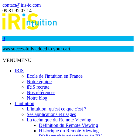
contact@iris-ic.com
09 81 95 07 14
0
was successfully added to your cart.
MENU
MENU
IRIS
Ecole de l'intuition en France
Notre équipe
iRiS recrute
Nos références
Notre blog
L'intuition
L'intuition, qu'est ce que c'est ?
Ses applications et usages
La technique du Remote Viewing
Définition du Remote Viewing
Historique du Remote Viewing