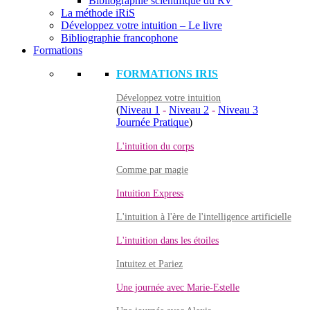
Bibliographie scientifique du RV
La méthode iRiS
Développez votre intuition – Le livre
Bibliographie francophone
Formations
FORMATIONS IRIS
Développez votre intuition
(
Niveau 1
-
Niveau 2
-
Niveau 3
Journée Pratique
)
L'intuition du corps
Comme par magie
Intuition Express
L'intuition à l'ère de l'intelligence artificielle
L'intuition dans les étoiles
Intuitez et Pariez
Une journée avec Marie-Estelle