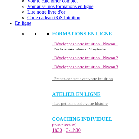
Voir le calendrier complet
Voir aussi nos formations en ligne
Lire notre livre d'or
Carte cadeau iRiS Intuition
En ligne
FORMATIONS EN LIGNE
- Développez votre intuition - Niveau 1
Prochaine visioconférence : 16 septembre
- Développez votre intuition - Niveau 2
- Développez votre intuition - Niveau 3
- Prenez contact avec votre intuition
ATELIER EN LIGNE
- Les petits mots de votre histoire
COACHING INDIVIDUEL
(tous niveaux)
1h30
-
3
1h30
x