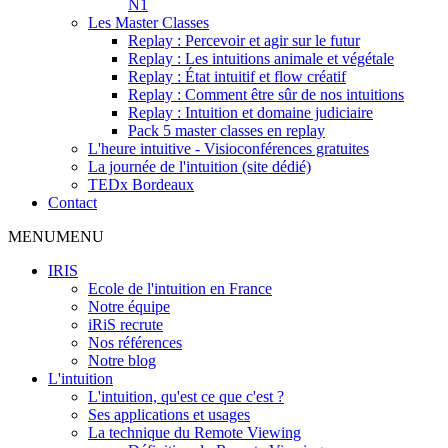
N1
Les Master Classes
Replay : Percevoir et agir sur le futur
Replay : Les intuitions animale et végétale
Replay : État intuitif et flow créatif
Replay : Comment être sûr de nos intuitions
Replay : Intuition et domaine judiciaire
Pack 5 master classes en replay
L'heure intuitive - Visioconférences gratuites
La journée de l'intuition (site dédié)
TEDx Bordeaux
Contact
MENU
MENU
IRIS
Ecole de l'intuition en France
Notre équipe
iRiS recrute
Nos références
Notre blog
L'intuition
L'intuition, qu'est ce que c'est ?
Ses applications et usages
La technique du Remote Viewing