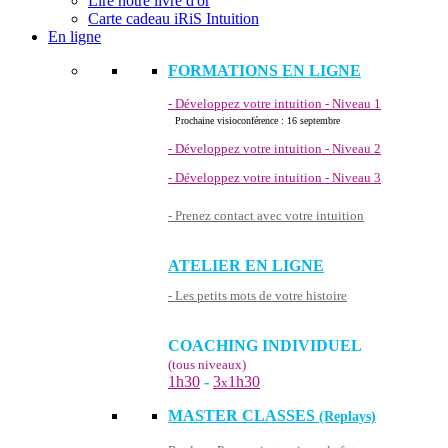
Lire notre livre d'or
Carte cadeau iRiS Intuition
En ligne
FORMATIONS EN LIGNE
- Développez votre intuition - Niveau 1
Prochaine visioconférence : 16 septembre
- Développez votre intuition - Niveau 2
- Développez votre intuition - Niveau 3
- Prenez contact avec votre intuition
ATELIER EN LIGNE
- Les petits mots de votre histoire
COACHING INDIVIDUEL
(tous niveaux)
1h30
-
3
1h30
x
MASTER CLASSES
(Replays)