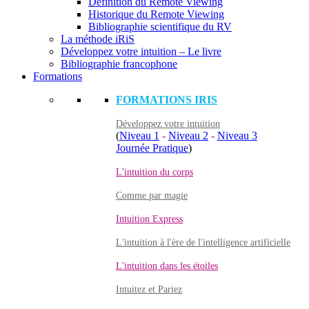
Définition du Remote Viewing
Historique du Remote Viewing
Bibliographie scientifique du RV
La méthode iRiS
Développez votre intuition – Le livre
Bibliographie francophone
Formations
FORMATIONS IRIS
Développez votre intuition
(
Niveau 1
-
Niveau 2
-
Niveau 3
Journée Pratique
)
L'intuition du corps
Comme par magie
Intuition Express
L'intuition à l'ère de l'intelligence artificielle
L'intuition dans les étoiles
Intuitez et Pariez