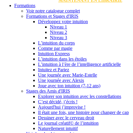
MAINTENANT EN LIBRAIRIE
Formations
Voir notre catalogue complet
Formations et Stages d'IRIS
Développez votre intuition
Niveau 1
Niveau 2
Niveau 3
L’intuition du corps
Comme par magie
Intuition Express
L’intuition dans les étoiles
L’intuition à l’ère de l’intelligence artificielle
Intuitez et Pariez
Une journée avec Marie-Estelle
Une journée avec Alexis
Joue avec ton intuition (7-12 ans)
Stages des Amis d'IRIS
Explorer son intuition avec les constellations
C’est décidé, j’écris !
Aujourd'hui j’improvise !
Il était une fois, une histoire pour changer de cap
Dessiner avec le cerveau droit
Le journal créatif© de l’intuition
Naturellement intuitif