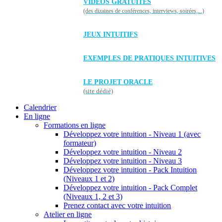
VIDÉOS GRATUITES
(des dizaines de conférences, interviews, soirées,...)
JEUX INTUITIFS
EXEMPLES DE PRATIQUES INTUITIVES
LE PROJET ORACLE
(site dédié)
Calendrier
En ligne
Formations en ligne
Développez votre intuition - Niveau 1 (avec
formateur)
Développez votre intuition - Niveau 2
Développez votre intuition - Niveau 3
Développez votre intuition - Pack Intuition
(Niveaux 1 et 2)
Développez votre intuition - Pack Complet
(Niveaux 1, 2 et 3)
Prenez contact avec votre intuition
Atelier en ligne