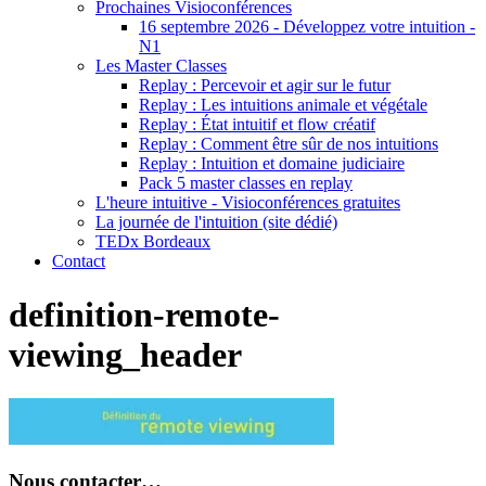
Prochaines Visioconférences
16 septembre 2026 - Développez votre intuition -
N1
Les Master Classes
Replay : Percevoir et agir sur le futur
Replay : Les intuitions animale et végétale
Replay : État intuitif et flow créatif
Replay : Comment être sûr de nos intuitions
Replay : Intuition et domaine judiciaire
Pack 5 master classes en replay
L'heure intuitive - Visioconférences gratuites
La journée de l'intuition (site dédié)
TEDx Bordeaux
Contact
definition-remote-
viewing_header
Nous contacter…