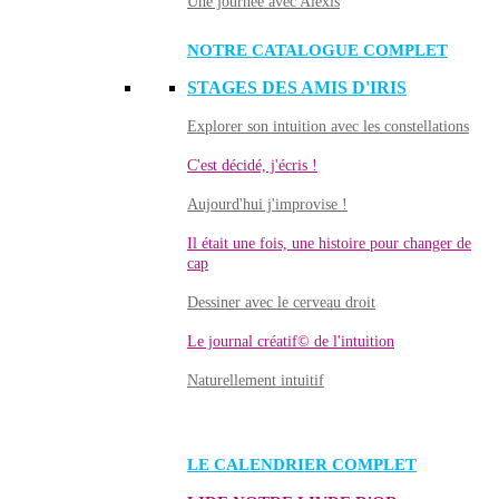
Une journée avec Alexis
NOTRE CATALOGUE COMPLET
STAGES DES AMIS D'IRIS
Explorer son intuition avec les constellations
C'est décidé, j'écris !
Aujourd'hui j'improvise !
Il était une fois, une histoire pour changer de
cap
Dessiner avec le cerveau droit
Le journal créatif© de l'intuition
Naturellement intuitif
LE CALENDRIER COMPLET